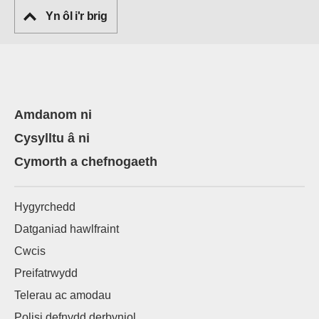
Yn ôl i'r brig
Amdanom ni
Cysylltu â ni
Cymorth a chefnogaeth
Hygyrchedd
Datganiad hawlfraint
Cwcis
Preifatrwydd
Telerau ac amodau
Polisi defnydd derbyniol