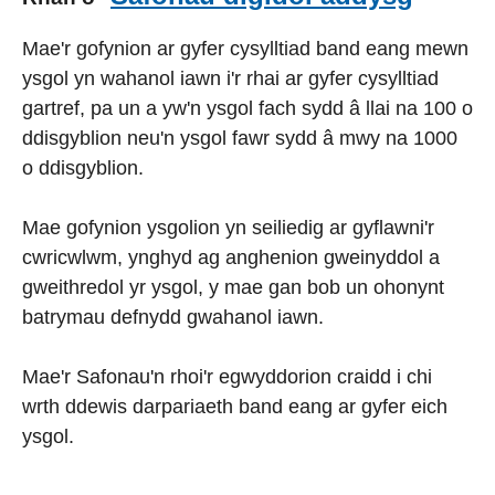
Mae'r gofynion ar gyfer cysylltiad band eang mewn
ysgol yn wahanol iawn i'r rhai ar gyfer cysylltiad
gartref, pa un a yw'n ysgol fach sydd â llai na 100 o
ddisgyblion neu'n ysgol fawr sydd â mwy na 1000
o ddisgyblion.
Mae gofynion ysgolion yn seiliedig ar gyflawni'r
cwricwlwm, ynghyd ag anghenion gweinyddol a
gweithredol yr ysgol, y mae gan bob un ohonynt
batrymau defnydd gwahanol iawn.
Mae'r Safonau'n rhoi'r egwyddorion craidd i chi
wrth ddewis darpariaeth band eang ar gyfer eich
ysgol.