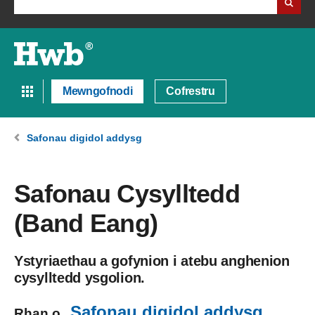
Mewngofnodi
Cofrestru
Safonau digidol addysg
Safonau Cysylltedd
(Band Eang)
Ystyriaethau a gofynion i atebu anghenion
cysylltedd ysgolion.
Safonau digidol addysg
Rhan o