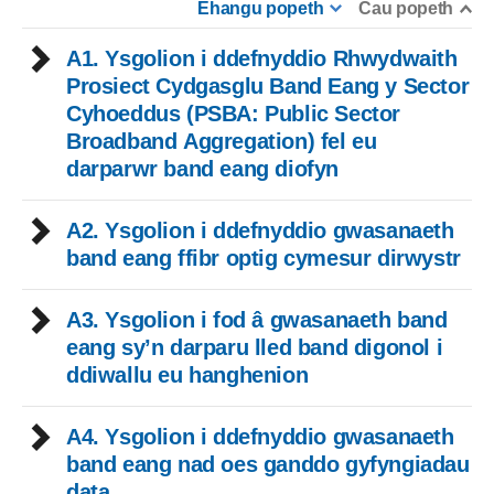
Ehangu popeth
Cau popeth
A1. Ysgolion i ddefnyddio Rhwydwaith
Prosiect Cydgasglu Band Eang y Sector
Cyhoeddus (PSBA: Public Sector
Broadband Aggregation) fel eu
darparwr band eang diofyn
A2. Ysgolion i ddefnyddio gwasanaeth
band eang ffibr optig cymesur dirwystr
A3. Ysgolion i fod â gwasanaeth band
eang sy’n darparu lled band digonol i
ddiwallu eu hanghenion
A4. Ysgolion i ddefnyddio gwasanaeth
band eang nad oes ganddo gyfyngiadau
data