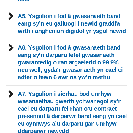
A5. Ysgolion i fod â gwasanaeth band
eang sy’n eu galluogi i newid graddfa
wrth i anghenion digidol yr ysgol newid
A6. Ysgolion i fod â gwasanaeth band
eang sy’n darparu lefel gwasanaeth
gwarantedig o ran argaeledd o 99.9%
neu well, gyda’r gwasanaeth yn cael ei
adfer o fewn 6 awr os yw’n methu
A7. Ysgolion i sicrhau bod unrhyw
wasanaethau gwerth ychwanegol sy’n
cael eu darparu fel rhan o’u contract
presennol â darparwr band eang yn cael
eu cynnwys a’u darparu gan unrhyw
ddarparwr newydd