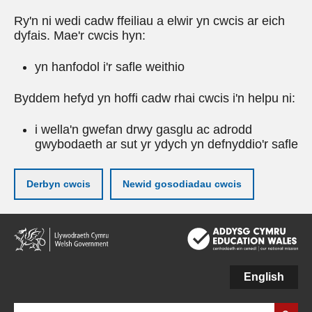
Ry'n ni wedi cadw ffeiliau a elwir yn cwcis ar eich
dyfais. Mae'r cwcis hyn:
yn hanfodol i'r safle weithio
Byddem hefyd yn hoffi cadw rhai cwcis i'n helpu ni:
i wella'n gwefan drwy gasglu ac adrodd
gwybodaeth ar sut yr ydych yn defnyddio'r safle
Derbyn cwcis
Newid gosodiadau cwcis
Neidio
i'r
prif
gynnwy
English