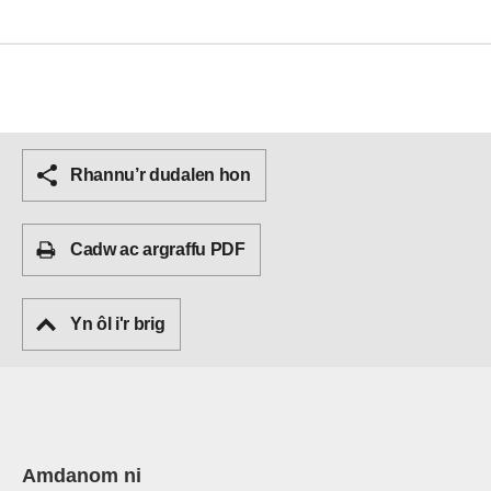
Rhannu’r dudalen hon
Cadw ac argraffu PDF
Yn ôl i'r brig
Amdanom ni