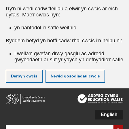
Ry'n ni wedi cadw ffeiliau a elwir yn cwcis ar eich
dyfais. Mae'r cwcis hyn:
yn hanfodol i'r safle weithio
Byddem hefyd yn hoffi cadw rhai cwcis i'n helpu ni:
i wella'n gwefan drwy gasglu ac adrodd
gwybodaeth ar sut yr ydych yn defnyddio'r safle
Derbyn cwcis
Newid gosodiadau cwcis
Neidio
i'r
prif
gynnwy
English