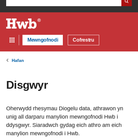
Mewngofnodi
Cofrestru
Hafan
Disgwyr
Oherwydd rhesymau Diogelu data, athrawon yn
unig all darparu manylion mewngofnodi Hwb i
ddysgwyr. Siaradwch gydag eich athro am eich
manylion mewngofnodi i Hwb.