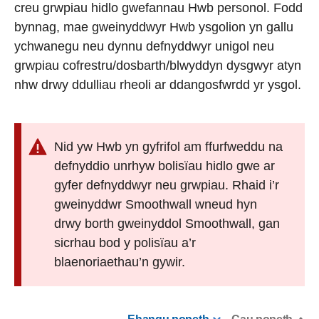
creu grwpiau hidlo gwefannau Hwb personol. Fodd
bynnag, mae gweinyddwyr Hwb ysgolion yn gallu
ychwanegu neu dynnu defnyddwyr unigol neu
grwpiau cofrestru/dosbarth/blwyddyn dysgwyr atyn
nhw drwy ddulliau rheoli ar ddangosfwrdd yr ysgol.
Nid yw Hwb yn gyfrifol am ffurfweddu na
defnyddio unrhyw bolisïau hidlo gwe ar
gyfer defnyddwyr neu grwpiau. Rhaid i’r
gweinyddwr Smoothwall wneud hyn
drwy borth gweinyddol Smoothwall, gan
sicrhau bod y polisïau a’r
blaenoriaethau’n gywir.