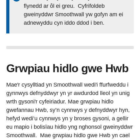
flynedd ar ôl ei greu. Cyfrifoldeb
gweinyddwr Smoothwall yw gofyn am ei
adnewyddu cyn iddo ddod i ben.
Grwpiau hidlo gwe Hwb
Mae'r cysylltiad yn Smoothwall wedi'i ffurfweddu i
gynnwys defnyddwyr yn yr awdurdod lleol yn unig
wrth gysoni'r cyfeiriadur. Mae grwpiau hidlo
gwefannau Hwb, sy’n cynnwys y defnyddwyr hyn,
hefyd wedi’u cynnwys yn y broses gysoni, a gellir
eu mapio i bolisïau hidlo yng nghonsol gweinyddwr
Smoothwall. Mae grwpiau hidlo gwe Hwb yn cael