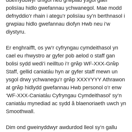
ddefnyddwyr unigol neu grwpiau ysgol gael
polisïau hidlo gwefannau ychwanegol. Mae modd
defnyddio’r rhain i ategu’r polisïau sy’n berthnasol i
grwpiau hidlo gwefannau diofyn Hwb neu i’w
diystyru.
Er enghraifft, os yw’r cyfryngau cymdeithasol yn
cael eu rhwystro ar gyfer pob aelod o staff gan
bolisi sydd wedi’i neilltuo i’r grŵp WF-XXX-Grŵp
Staff, gellid caniatáu hyn ar gyfer staff mewn un
ysgol drwy ychwanegu’r grŵp XXXYYYY Athrawon
at grŵp hidlydd gwefannau Hwb personol o’r enw
‘WF-XXX-Caniatáu Cyfryngau Cymdeithasol’ sy’n
caniatáu mynediad ac sydd â blaenoriaeth uwch yn
Smoothwall.
Dim ond gweinyddwyr awdurdod lleol sy’n gallu