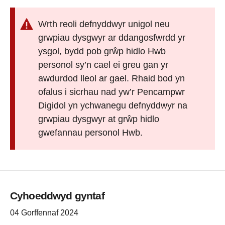
Wrth reoli defnyddwyr unigol neu
grwpiau dysgwyr ar ddangosfwrdd yr
ysgol, bydd pob grŵp hidlo Hwb
personol sy’n cael ei greu gan yr
awdurdod lleol ar gael. Rhaid bod yn
ofalus i sicrhau nad yw’r Pencampwr
Digidol yn ychwanegu defnyddwyr na
grwpiau dysgwyr at grŵp hidlo
gwefannau personol Hwb.
Cyhoeddwyd gyntaf
04 Gorffennaf 2024