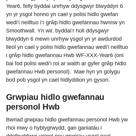
Year6, felly byddai unrhyw ddysgwyr blwyddyn 6
yn yr ysgol honno yn cael y polisi hidlo gwefan
wedi’i neilltuo i’r grŵp hidlo gwefannau hwnnw yn
Smoothwall. Yn wir, byddai’r holl ddysgwyr
blwyddyn 6 mewn unrhyw ysgol yn yr awdurdod
lleol yn cael y polisi hidlo gwefannau wedi’i neilltuo
i grŵp hidlo gwefannau Hwb WF-XXX-Year6 (oni
bai fod polisi wedi’i roi ar waith ar gyfer grŵp hidlo
gwefannau Hwb personol). Mae hyn yn golygu
bod pob ysgol yn cael hidlyddion yn gyson.
Grwpiau hidlo gwefannau
personol Hwb
Bwriad grwpiau hidlo gwefannau personol Hwb yw
rhoi mwy o hyblygrwydd, gan ganiatáu i