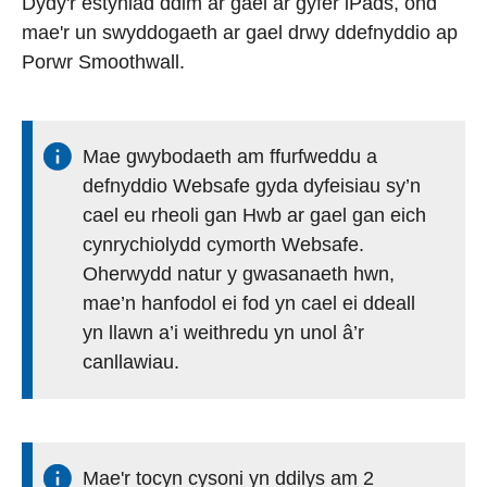
Dydy'r estyniad ddim ar gael ar gyfer iPads, ond
mae'r un swyddogaeth ar gael drwy ddefnyddio ap
Porwr Smoothwall.
Mae gwybodaeth am ffurfweddu a
defnyddio Websafe gyda dyfeisiau sy’n
cael eu rheoli gan Hwb ar gael gan eich
cynrychiolydd cymorth Websafe.
Oherwydd natur y gwasanaeth hwn,
mae’n hanfodol ei fod yn cael ei ddeall
yn llawn a’i weithredu yn unol â’r
canllawiau.
Mae'r tocyn cysoni yn ddilys am 2