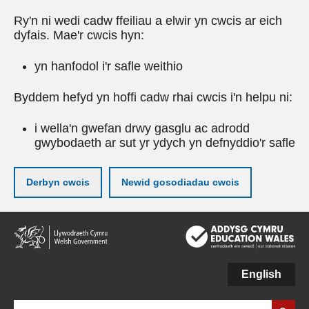
Ry'n ni wedi cadw ffeiliau a elwir yn cwcis ar eich
dyfais. Mae'r cwcis hyn:
yn hanfodol i'r safle weithio
Byddem hefyd yn hoffi cadw rhai cwcis i'n helpu ni:
i wella'n gwefan drwy gasglu ac adrodd
gwybodaeth ar sut yr ydych yn defnyddio'r safle
Derbyn cwcis
Newid gosodiadau cwcis
Neidio
i'r
prif
gynnwy
English