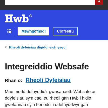
Mewngofnodi
Cofrestru
Rheoli dyfeisiau digidol eich ysgol
Integreiddio Websafe
Rheoli Dyfeisiau
Rhan o:
Mae modd defnyddio’r gwasanaeth Websafe ar
ddyfeisiau sy’n cael eu rheoli gan Hwb i hidlo
gwefannau sy’n benodol i ddefnyddwyr gan