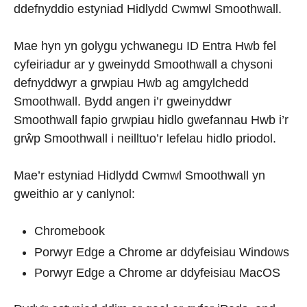
ddefnyddio estyniad Hidlydd Cwmwl Smoothwall.
Mae hyn yn golygu ychwanegu ID Entra Hwb fel
cyfeiriadur ar y gweinydd Smoothwall a chysoni
defnyddwyr a grwpiau Hwb ag amgylchedd
Smoothwall. Bydd angen i’r gweinyddwr
Smoothwall fapio grwpiau hidlo gwefannau Hwb i’r
grŵp Smoothwall i neilltuo’r lefelau hidlo priodol.
Mae’r estyniad Hidlydd Cwmwl Smoothwall yn
gweithio ar y canlynol:
Chromebook
Porwyr Edge a Chrome ar ddyfeisiau Windows
Porwyr Edge a Chrome ar ddyfeisiau MacOS