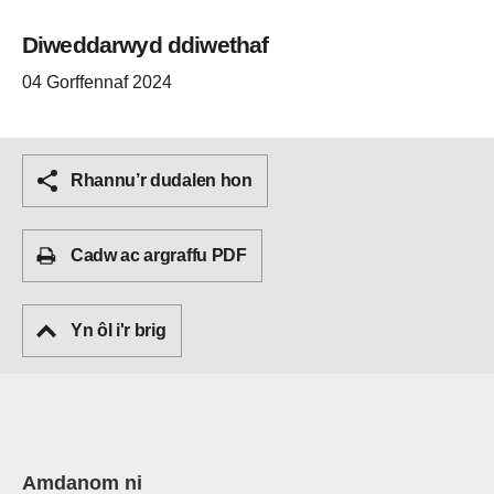
Diweddarwyd ddiwethaf
04 Gorffennaf 2024
Rhannu’r dudalen hon
Cadw ac argraffu PDF
Yn ôl i'r brig
Amdanom ni