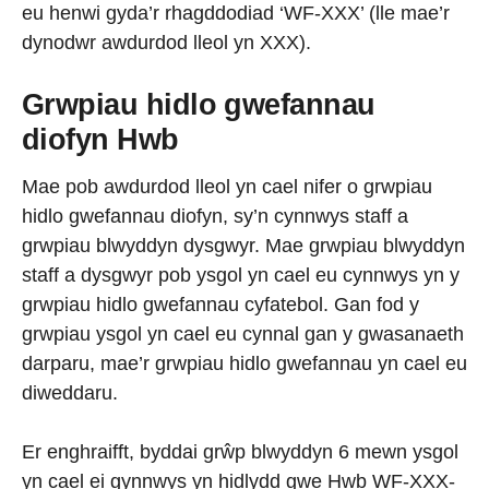
eu henwi gyda’r rhagddodiad ‘WF-XXX’ (lle mae’r
dynodwr awdurdod lleol yn XXX).
Grwpiau hidlo gwefannau
diofyn Hwb
Mae pob awdurdod lleol yn cael nifer o grwpiau
hidlo gwefannau diofyn, sy’n cynnwys staff a
grwpiau blwyddyn dysgwyr. Mae grwpiau blwyddyn
staff a dysgwyr pob ysgol yn cael eu cynnwys yn y
grwpiau hidlo gwefannau cyfatebol. Gan fod y
grwpiau ysgol yn cael eu cynnal gan y gwasanaeth
darparu, mae’r grwpiau hidlo gwefannau yn cael eu
diweddaru.
Er enghraifft, byddai grŵp blwyddyn 6 mewn ysgol
yn cael ei gynnwys yn hidlydd gwe Hwb WF-XXX-