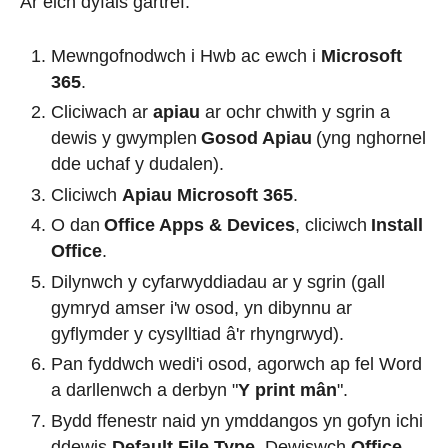
Ar eich dyfais gartref:
Mewngofnodwch i Hwb ac ewch i
Microsoft
365
.
Cliciwach ar
apiau
ar ochr chwith y sgrin a
dewis y gwymplen
Gosod Apiau
(yng nghornel
dde uchaf y dudalen).
Cliciwch
Apiau Microsoft 365
.
O dan
Office Apps & Devices
, cliciwch
Install
Office
.
Dilynwch y cyfarwyddiadau ar y sgrin (gall
gymryd amser i'w osod, yn dibynnu ar
gyflymder y cysylltiad â'r rhyngrwyd).
Pan fyddwch wedi'i osod, agorwch ap fel Word
a darllenwch a derbyn "
Y print mân
".
Bydd ffenestr naid yn ymddangos yn gofyn ichi
ddewis
Default File Type
. Dewiswch
Office