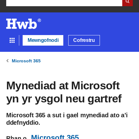
Mewngofnodi
Cofrestru
Microsoft 365
Mynediad at Microsoft
yn yr ysgol neu gartref
Microsoft 365 a sut i gael mynediad ato a’i
ddefnyddio.
Microsoft 365
Rhan o