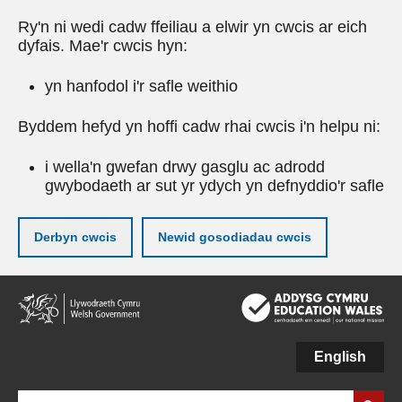
Ry'n ni wedi cadw ffeiliau a elwir yn cwcis ar eich
dyfais. Mae'r cwcis hyn:
yn hanfodol i'r safle weithio
Byddem hefyd yn hoffi cadw rhai cwcis i'n helpu ni:
i wella'n gwefan drwy gasglu ac adrodd
gwybodaeth ar sut yr ydych yn defnyddio'r safle
Derbyn cwcis
Newid gosodiadau cwcis
Neidio
i'r
prif
gynnwy
English