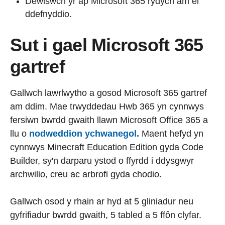
Dewiswch yr ap Microsoft 365 rydych am ei
ddefnyddio.
Sut i gael Microsoft 365
gartref
Gallwch lawrlwytho a gosod Microsoft 365 gartref
am ddim. Mae trwyddedau Hwb 365 yn cynnwys
fersiwn bwrdd gwaith llawn Microsoft Office 365 a
llu o
nodweddion ychwanegol.
Maent hefyd yn
cynnwys Minecraft Education Edition gyda Code
Builder, sy'n darparu ystod o ffyrdd i ddysgwyr
archwilio, creu ac arbrofi gyda chodio.
Gallwch osod y rhain ar hyd at 5 gliniadur neu
gyfrifiadur bwrdd gwaith, 5 tabled a 5 ffôn clyfar.