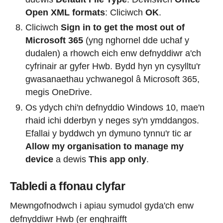
Open XML formats
: Cliciwch
OK
.
Cliciwch
Sign in
to get the most out of
Microsoft 365
(yng nghornel dde uchaf y
dudalen) a rhowch eich enw defnyddiwr a'ch
cyfrinair ar gyfer Hwb. Bydd hyn yn cysylltu'r
gwasanaethau ychwanegol â Microsoft 365,
megis OneDrive.
Os ydych chi'n defnyddio Windows 10, mae'n
rhaid ichi dderbyn y neges sy'n ymddangos.
Efallai y byddwch yn dymuno tynnu'r tic ar
Allow my organisation to manage my
device
a dewis
This app only
.
Tabledi a ffonau clyfar
Mewngofnodwch i apiau symudol gyda'ch enw
defnyddiwr Hwb (er enghraifft