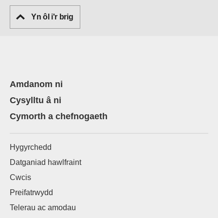
Yn ôl i'r brig
Amdanom ni
Cysylltu â ni
Cymorth a chefnogaeth
Hygyrchedd
Datganiad hawlfraint
Cwcis
Preifatrwydd
Telerau ac amodau