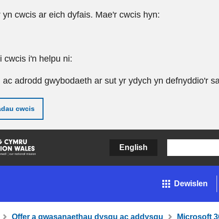
r yn cwcis ar eich dyfais. Mae'r cwcis hyn:
cwcis i'n helpu ni:
u ac adrodd gwybodaeth ar sut yr ydych yn defnyddio'r sa
adau cwcis
English
Dewislen
Offer a gwasanaethau dysgu ac addysgu
Microsoft 