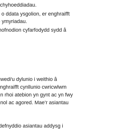
a chyhoeddiadau.
 ddata ysgolion, er enghraifft
o ymyriadau.
chofnodion cyfarfodydd sydd â
edi'u dylunio i weithio â
nghraifft cynllunio cwricwlwm
n rhoi atebion yn gynt ac yn fwy
dinol ac agored. Mae’r asiantau
efnyddio asiantau addysg i