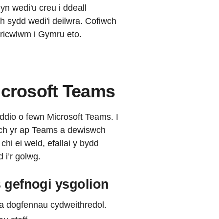
n wedi'u creu i ddeall
 sydd wedi'i deilwra. Cofiwch
wricwlwm i Gymru eto.
icrosoft Teams
ddio o fewn Microsoft Teams. I
wch yr ap Teams a dewiswch
chi ei weld, efallai y bydd
d i’r golwg.
s gefnogi ysgolion
 a dogfennau cydweithredol.