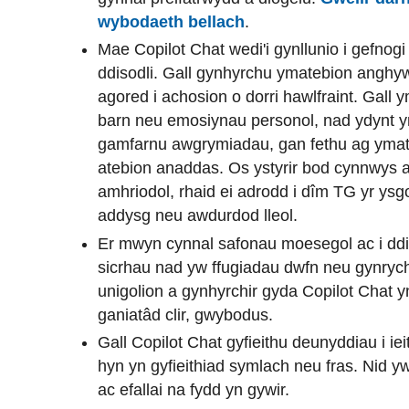
wybodaeth bellach
.
Mae Copilot Chat wedi'i gynllunio i gefnogi 
ddisodli. Gall gynhyrchu ymatebion anghyw
agored i achosion o dorri hawlfraint. Gall
barn neu emosiynau personol, nad ydynt yn 
gamfarnu awgrymiadau, gan fethu ag ymat
atebion anaddas. Os ystyrir bod cynnwys a
amhriodol, rhaid ei adrodd i dîm TG yr ysg
addysg neu awdurdod lleol.
Er mwyn cynnal safonau moesegol ac i ddi
sicrhau nad yw ffugiadau dwfn neu gynrych
unigolion a gynhyrchir gyda Copilot Chat 
ganiatâd clir, gwybodus.
Gall Copilot Chat gyfieithu deunyddiau i iei
hyn yn gyfieithiad symlach neu fras. Nid y
ac efallai na fydd yn gywir.