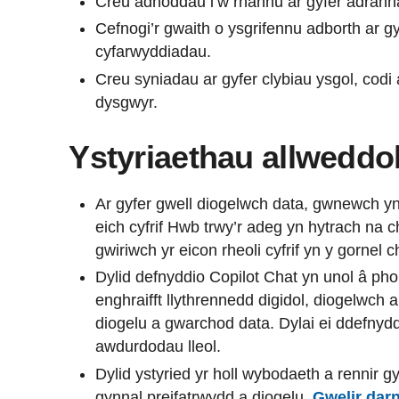
Creu adnoddau i’w rhannu ar gyfer adranna
Cefnogi’r gwaith o ysgrifennu adborth ar g
cyfarwyddiadau.
Creu syniadau ar gyfer clybiau ysgol, codi
dysgwyr.
Ystyriaethau allweddo
Ar gyfer gwell diogelwch data, gwnewch yn
eich cyfrif Hwb trwy’r adeg yn hytrach na ch
gwiriwch yr eicon rheoli cyfrif yn y gornel c
Dylid defnyddio Copilot Chat yn unol â pho
enghraifft llythrennedd digidol, diogelwch a
diogelu a gwarchod data. Dylai ei ddefnyd
awdurdodau lleol.
Dylid ystyried yr holl wybodaeth a rennir g
gynnal preifatrwydd a diogelu.
Gwelir dar