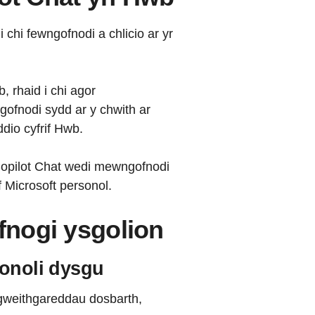
 chi fewngofnodi a chlicio ar yr
, rhaid i chi agor
ofnodi sydd ar y chwith ar
dio cyfrif Hwb.
Copilot Chat wedi mewngofnodi
f Microsoft personol.
efnogi ysgolion
sonoli dysgu
 gweithgareddau dosbarth,