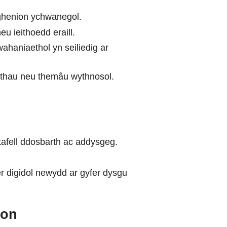
ghenion ychwanegol.
u ieithoedd eraill.
haniaethol yn seiliedig ar
thau neu themâu wythnosol.
tafell ddosbarth ac addysgeg.
r digidol newydd ar gyfer dysgu
ion