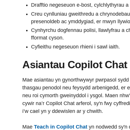
Drafftio negeseuon e-bost, cylchlythyrau 
Creu cynlluniau gweithredu a chrynodebau o
presenoldeb ac ymddygiad, er mwyn llywi
Cynhyrchu dogfennau polisi, llawlyfrau a 
fformat cyson.
Cyfieithu negeseuon rhieni i sawl iaith.
Asiantau Copilot Chat
Mae asiantau yn gynorthwywyr pwrpasol sydd w
thasgau penodol neu feysydd arbenigedd, er e
neu roi cymorth gweinyddol i ysgol. Maen nhw’
cywir na’r Copilot Chat arferol, sy'n fwy cyffre
i’w cael yn y ddewislen ar y chwith.
Mae
Teach in Copilot Chat
yn nodwedd sy'n d