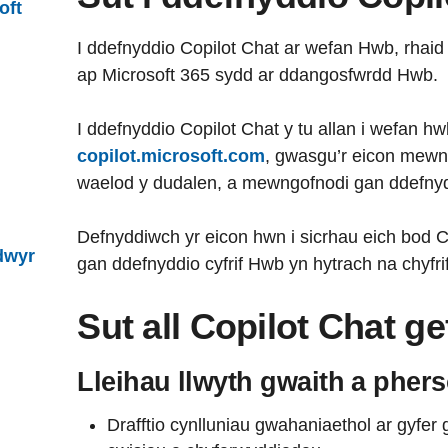
oft
I ddefnyddio Copilot Chat ar wefan Hwb, rhaid i
ap Microsoft 365 sydd ar ddangosfwrdd Hwb.
I ddefnyddio Copilot Chat y tu allan i wefan hwb
copilot.microsoft.com
, gwasgu’r eicon mewng
waelod y dudalen, a mewngofnodi gan ddefnyd
Defnyddiwch yr eicon hwn i sicrhau eich bod 
dwyr
gan ddefnyddio cyfrif Hwb yn hytrach na chyfri
Sut all Copilot Chat g
Lleihau llwyth gwaith a pher
Drafftio cynlluniau gwahaniaethol ar gyfer