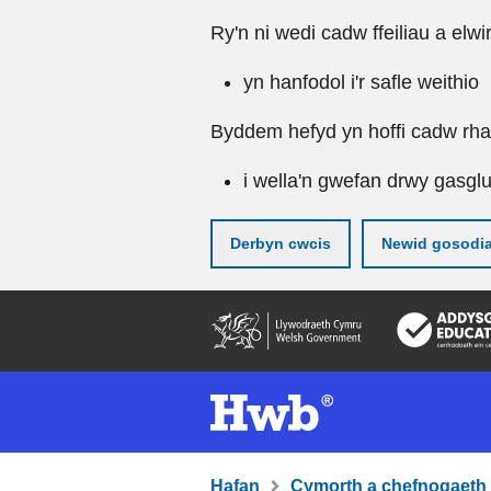
Ry'n ni wedi cadw ffeiliau a elwi
yn hanfodol i'r safle weithio
Byddem hefyd yn hoffi cadw rhai 
i wella'n gwefan drwy gasgl
Derbyn cwcis
Newid gosodi
Neidio
i'r
prif
gynnwy
Hafan
Cymorth a chefnogaeth