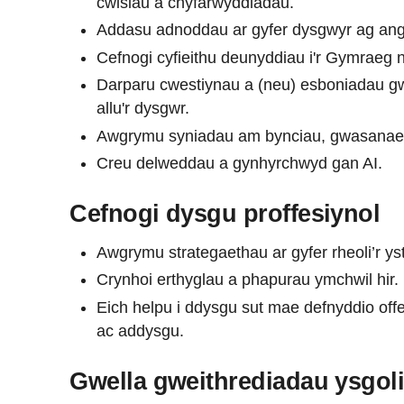
cwisiau a chyfarwyddiadau.
Addasu adnoddau ar gyfer dysgwyr ag an
Cefnogi cyfieithu deunyddiau i'r Gymraeg ne
Darparu cwestiynau a (neu) esboniadau gwa
allu'r dysgwr.
Awgrymu syniadau am bynciau, gwasanae
Creu delweddau a gynhyrchwyd gan AI.
Cefnogi dysgu proffesiynol
Awgrymu strategaethau ar gyfer rheoli’r ys
Crynhoi erthyglau a phapurau ymchwil hir.
Eich helpu i ddysgu sut mae defnyddio offe
ac addysgu.
Gwella gweithrediadau ysgol