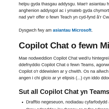
helpu gyda thasgau addysgu. Mae'r asiantau hy
anghenion addysgol ac i ymateb gyda chymorth
nad yw'r offer o fewn Teach yn cyd-fynd â’r C
Dysgwch fwy am
asiantau Microsoft
.
Copilot Chat o fewn M
Mae nodweddion Copilot Chat wedi'u hintegrei
ddefnyddio Copilot Chat o fewn Teams, agor
Copilot o'r ddewislen ar y chwith. Os na allwch 
angen i chi glicio ar yr elipsis (...) cyn iddo ddo
Sut all Copilot Chat yn Team
Drafftio negeseuon, nodiadau cyfarfodydd