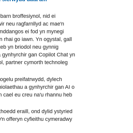
barn broffesiynol, nid ei
ir neu ragfarnllyd ac mae'n
 ymddangos ei fod yn mynegi
rhai go iawn. Yn ogystal, gall
eb yn briodol neu gynnig
 gynhyrchir gan Copilot Chat yn
ol, partner cymorth technoleg
ogelu preifatrwydd, dylech
iolaethau a gynhyrchir gan AI o
yn cael eu creu na'u rhannu heb
thoedd eraill, ond dylid ystyried
w'n offeryn cyfieithu cymeradwy