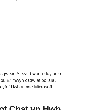
sgwrsio AI sydd wedi'i ddylunio
gol. Er mwyn cadw at bolisïau
 cyfrif Hwb y mae Microsoft
lot Chat yn Hwb