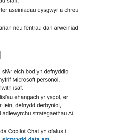
u staff.
yfer aseiniadau dysgwyr a chreu
 arian neu fentrau dan arweiniad
l
 siŵr eich bod yn defnyddio
yfrif Microsoft personol,
hwith isaf.
lisïau ehangach yr ysgol, er
r-lein, defnydd derbyniol,
d adlewyrchu strategaethau AI
yda Copilot Chat yn ofalus i
n sicrwydd data am