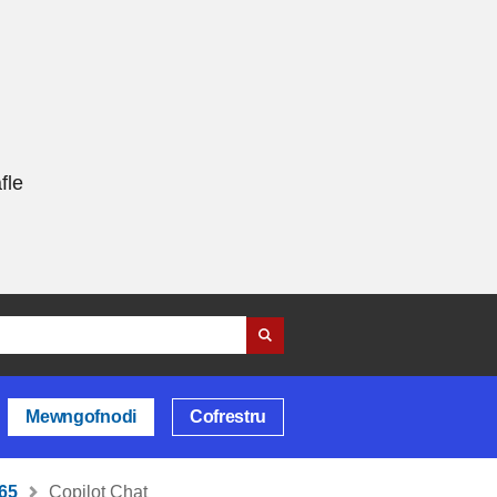
fle
Mewngofnodi
Cofrestru
365
Copilot Chat