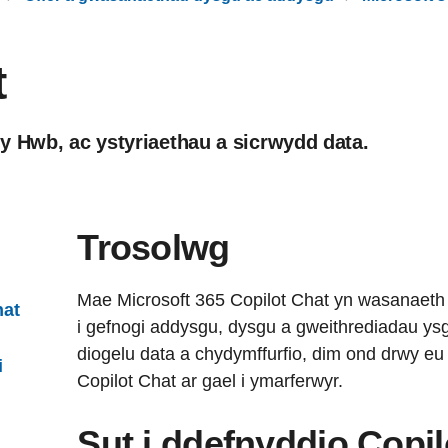
t
y Hwb, ac ystyriaethau a sicrwydd data.
Trosolwg
Mae Microsoft 365 Copilot Chat yn wasanaeth 
hat
i gefnogi addysgu, dysgu a gweithrediadau ys
diogelu data a chydymffurfio, dim ond drwy eu
i
Copilot Chat ar gael i ymarferwyr.
Sut i ddefnyddio Copi