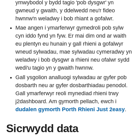
ymwybodol y bydd tagio 'pob dysgwr' yn
gwneud y gwaith, y ddelwedd neu'r fideo
hwnnw'n weladwy i bob rhiant a gofalwr.
Mae angen i ymarferwyr gymedroli pob sylw
cyn iddo fynd yn fyw. Er mai dim ond ar waith
eu plentyn eu hunain y gall rhieni a gofalwyr
wneud sylwadau, mae sylwadau cymeradwy yn
weladwy i bob dysgwr a rhieni neu ofalwr sydd
wedi'u tagio yn y gwaith hwnnw.
Gall ysgolion analluogi sylwadau ar gyfer pob
dosbarth neu ar gyfer dosbarthiadau penodol.
Gall ymarferwyr reoli mynediad rhieni trwy
j2dashboard. Am gymorth pellach, ewch i
dudalen gymorth Porth Rhieni Just 2easy
.
Sicrwydd data