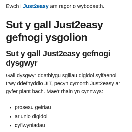
Ewch i
Just2easy
am ragor o wybodaeth.
Sut y gall Just2easy
gefnogi ysgolion
Sut y gall Just2easy gefnogi
dysgwyr
Gall dysgwyr ddatblygu sgiliau digidol sylfaenol
trwy ddefnyddio JIT, pecyn cymorth Just2easy ar
gyfer plant bach. Mae'r rhain yn cynnwys:
prosesu geiriau
arlunio digidol
cyflwyniadau