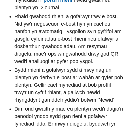
mynediad i'r
porth rhieni
i weld gwaith eu
plentyn yn j2journal.
Rhaid gwahodd rhieni a gofalwyr trwy e-bost.
Nid yw'r negeseuon e-bost hyn yn cael eu
hanfon yn awtomatig - ysgolion sy'n gyfrifol am
gasglu cyfeiriadau e-bost rhieni neu ofalwyr a
dosbarthu'r gwahoddiadau. Am resymau
diogelu, mae'r opsiwn gwahodd drwy god QR
wedi'i analluogi ar gyfer pob ysgol.
Bydd rhieni a gofalwyr sydd â mwy nag un
plentyn yn derbyn e-bost ar wahân ar gyfer pob
plentyn. Gellir cael mynediad at bob proffil
trwy'r un cyfrif rhiant, a gallwch newid
rhyngddynt gan ddefnyddio'r botwm 'Newid'
Dim ond gwaith y mae eu plentyn wedi'i dagio'n
benodol ynddo sydd gan rieni a gofalwyr
fynediad iddo. Er mwyn diogelu, byddwch yn