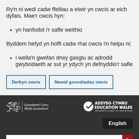
Ry'n ni wedi cadw ffeiliau a elwir yn cwcis ar eich
dyfais. Mae'r cwcis hyn:
yn hanfodol i'r safle weithio
Byddem hefyd yn hoffi cadw rhai cwcis i'n helpu ni:
i wella'n gwefan drwy gasglu ac adrodd
gwybodaeth ar sut yr ydych yn defnyddio'r safle
Derbyn cwcis
Newid gosodiadau cwcis
Neidio
i'r
prif
gynnwy
English