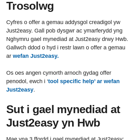
Trosolwg
Cyfres o offer a gemau addysgol creadigol yw
Just2easy. Gall pob dysgwr ac ymarferydd yng
Nghymru gael mynediad at Just2easy drwy Hwb.
Gallwch ddod o hyd i restr lawn o offer a gemau
ar
wefan Just2easy.
Os oes angen cymorth arnoch gydag offer
penodol, ewch i ‘
tool specific help’ ar wefan
Just2easy
.
Sut i gael mynediad at
Just2easy yn Hwb
Mae yna 3 ffordd i gael mynediad at Just2easy: