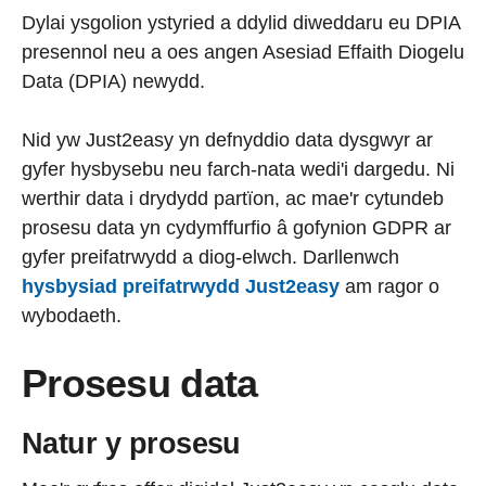
Dylai ysgolion ystyried a ddylid diweddaru eu DPIA
presennol neu a oes angen Asesiad Effaith Diogelu
Data (DPIA) newydd.
Nid yw Just2easy yn defnyddio data dysgwyr ar
gyfer hysbysebu neu farch-nata wedi'i dargedu. Ni
werthir data i drydydd partïon, ac mae'r cytundeb
prosesu data yn cydymffurfio â gofynion GDPR ar
gyfer preifatrwydd a diog-elwch. Darllenwch
hysbysiad preifatrwydd Just2easy
am ragor o
wybodaeth.
P
rosesu data
Natur y prosesu