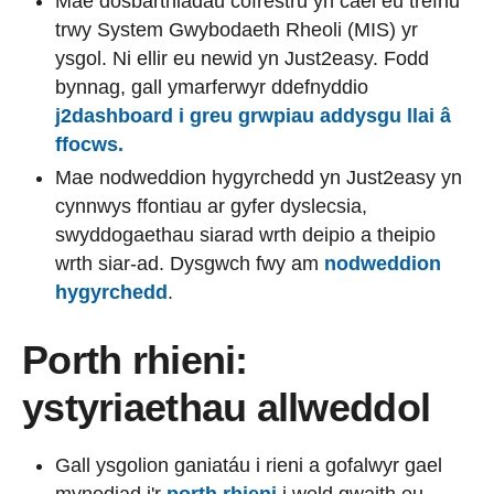
Mae dosbarthiadau cofrestru yn cael eu trefnu
trwy System Gwybodaeth Rheoli (MIS) yr
ysgol. Ni ellir eu newid yn Just2easy. Fodd
bynnag, gall ymarferwyr ddefnyddio
j2dashboard i greu grwpiau addysgu llai â
ffocws.
Mae nodweddion hygyrchedd yn Just2easy yn
cynnwys ffontiau ar gyfer dyslecsia,
swyddogaethau siarad wrth deipio a theipio
wrth siar-ad. Dysgwch fwy am
nodweddion
hygyrchedd
.
Porth rhieni:
ystyriaethau allweddol
Gall ysgolion ganiatáu i rieni a gofalwyr gael