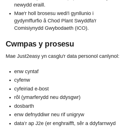
newydd eraill.
Mae'r holl brosesu wedi'i gynllunio i
gydymffurfio â Chod Plant Swyddfa'r
Comisiynydd Gwybodaeth (ICO).
Cwmpas y prosesu
Mae Just2easy yn casglu'r data personol canlynol:
enw cyntaf
cyfenw
cyfeiriad e-bost
rôl (ymarferydd neu ddysgwr)
dosbarth
enw defnyddiwr neu rif unigryw
data’r ap J2e (er enghraifft, sêr a ddyfarnwyd