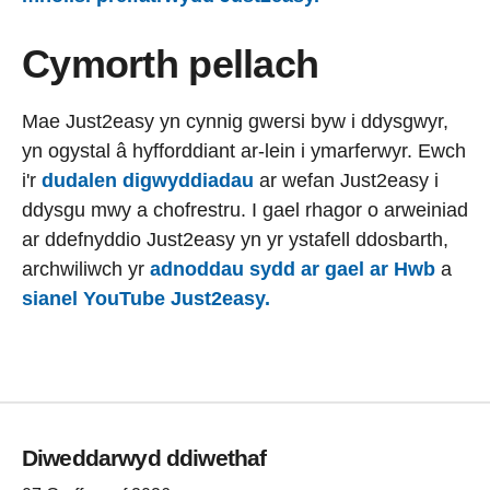
Cymorth pellach
Mae Just2easy yn cynnig gwersi byw i ddysgwyr,
yn ogystal â hyfforddiant ar-lein i ymarferwyr. Ewch
i'r
dudalen digwyddiadau
ar wefan Just2easy i
ddysgu mwy a chofrestru. I gael rhagor o arweiniad
ar ddefnyddio Just2easy yn yr ystafell ddosbarth,
archwiliwch yr
adnoddau sydd ar gael ar Hwb
a
sianel YouTube Just2easy.
Diweddarwyd ddiwethaf