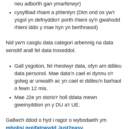
neu adborth gan ymarferwyr)
cysylltiad rhiant a phlentyn (Dim ond os yw'r
ysgol yn defnyddio'r porth rhieni sy'n gwahodd
rhieni iddo y mae hyn yn berthnasol)
Nid yw'n casglu data categori arbennig na data
sensitif arall fel data troseddol.
Gall ysgolion, fel rheolwyr data, ofyn am ddileu
data personol. Mae data’n cael ei dynnu o'r
golwg ar unwaith ac yn cael ei ddileu'n barhaol
o fewn 12 mis.
Mae J2e yn storio'r holl ddata mewn
gweinyddion yn y DU a'r UE.
Gallwch ddod o hyd i ragor o wybodaeth ym
mholisi preifatrwydd Just2easy.