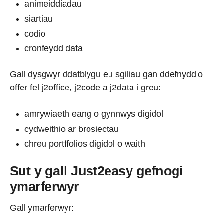
animeiddiadau
siartiau
codio
cronfeydd data
Gall dysgwyr ddatblygu eu sgiliau gan ddefnyddio
offer fel j2office, j2code a j2data i greu:
amrywiaeth eang o gynnwys digidol
cydweithio ar brosiectau
chreu portffolios digidol o waith
Sut y gall Just2easy gefnogi
ymarferwyr
Gall ymarferwyr: