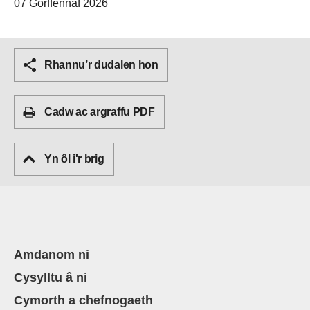
07 Gorffennaf 2026
Rhannu’r dudalen hon
Cadw ac argraffu PDF
Yn ôl i'r brig
Amdanom ni
Cysylltu â ni
Cymorth a chefnogaeth