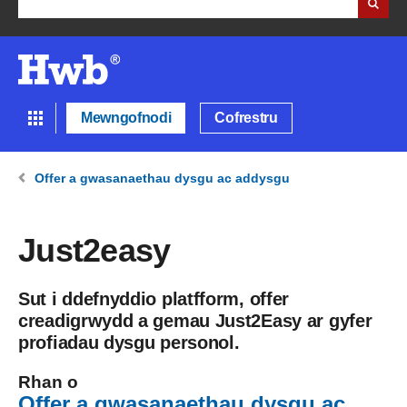
Mewngofnodi
Cofrestru
Offer a gwasanaethau dysgu ac addysgu
Just2easy
Sut i ddefnyddio platfform, offer
creadigrwydd a gemau Just2Easy ar gyfer
profiadau dysgu personol.
Rhan o
Offer a gwasanaethau dysgu ac