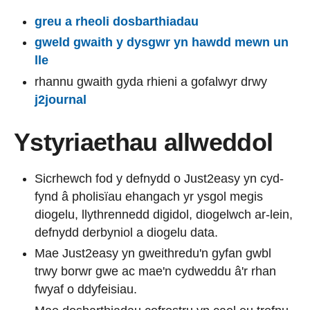
greu a rheoli dosbarthiadau
gweld gwaith y dysgwr yn hawdd mewn un
lle
rhannu gwaith gyda rhieni a gofalwyr drwy
j2journal
Ystyriaethau allweddol
Sicrhewch fod y defnydd o Just2easy yn cyd-
fynd â pholisïau ehangach yr ysgol megis
diogelu, llythrennedd digidol, diogelwch ar-lein,
defnydd derbyniol a diogelu data.
Mae Just2easy yn gweithredu'n gyfan gwbl
trwy borwr gwe ac mae'n cydweddu â'r rhan
fwyaf o ddyfeisiau.