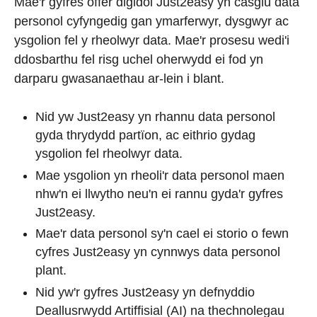
Mae'r gyfres offer digidol Just2easy yn casglu data
personol cyfyngedig gan ymarferwyr, dysgwyr ac
ysgolion fel y rheolwyr data. Mae'r prosesu wedi'i
ddosbarthu fel risg uchel oherwydd ei fod yn
darparu gwasanaethau ar-lein i blant.
Nid yw Just2easy yn rhannu data personol
gyda thrydydd partïon, ac eithrio gydag
ysgolion fel rheolwyr data.
Mae ysgolion yn rheoli'r data personol maen
nhw'n ei llwytho neu'n ei rannu gyda'r gyfres
Just2easy.
Mae'r data personol sy'n cael ei storio o fewn
cyfres Just2easy yn cynnwys data personol
plant.
Nid yw'r gyfres Just2easy yn defnyddio
Deallusrwydd Artiffisial (AI) na thechnolegau