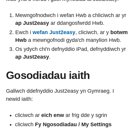
Mewngofnodwch i wefan Hwb a chliciwch ar yr
ap Just2easy
ar ddangosfwrdd Hwb.
Ewch i
wefan Just2easy
, cliciwch, ar y
botwm
Hwb
a mewngofnodi gyda'ch manylion Hwb.
Os ydych chi'n defnyddio iPad, defnyddiwch yr
ap Just2easy
.
Gosodiadau iaith
Gallwch ddefnyddio Just2easy yn Gymraeg. I
newid iaith:
cliciwch ar
eich enw
ar frig dde y sgrin
cliciwch
Fy Ngosodiadau / My Settings