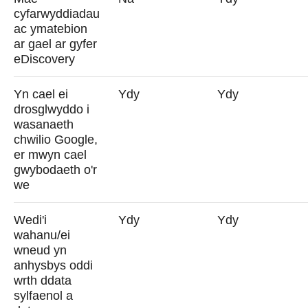
cyfarwyddiadau
ac ymatebion
ar gael ar gyfer
eDiscovery
Yn cael ei
Ydy
Ydy
drosglwyddo i
wasanaeth
chwilio Google,
er mwyn cael
gwybodaeth o'r
we
Wedi'i
Ydy
Ydy
wahanu/ei
wneud yn
anhysbys oddi
wrth ddata
sylfaenol a