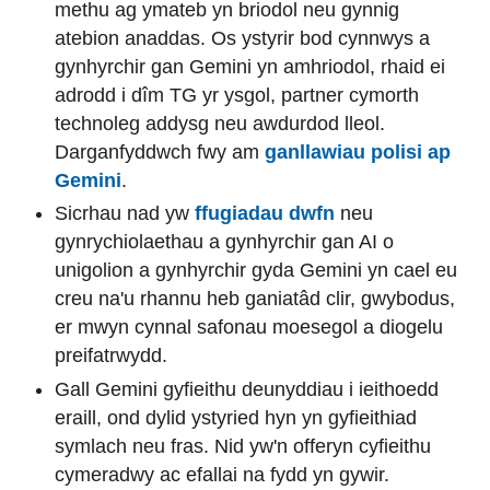
methu ag ymateb yn briodol neu gynnig
atebion anaddas. Os ystyrir bod cynnwys a
gynhyrchir gan Gemini yn amhriodol, rhaid ei
adrodd i dîm TG yr ysgol, partner cymorth
technoleg addysg neu awdurdod lleol.
Darganfyddwch fwy am
ganllawiau polisi ap
Gemini
.
Sicrhau nad yw
ffugiadau dwfn
neu
gynrychiolaethau a gynhyrchir gan AI o
unigolion a gynhyrchir gyda Gemini yn cael eu
creu na'u rhannu heb ganiatâd clir, gwybodus,
er mwyn cynnal safonau moesegol a diogelu
preifatrwydd.
Gall Gemini gyfieithu deunyddiau i ieithoedd
eraill, ond dylid ystyried hyn yn gyfieithiad
symlach neu fras. Nid yw'n offeryn cyfieithu
cymeradwy ac efallai na fydd yn gywir.