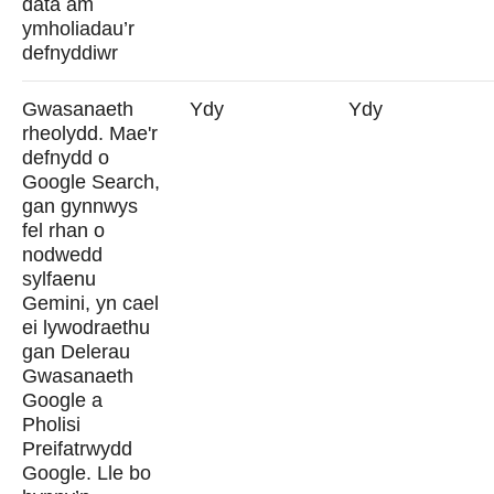
data am
ymholiadau’r
defnyddiwr
Gwasanaeth
Ydy
Ydy
rheolydd. Mae'r
defnydd o
Google Search,
gan gynnwys
fel rhan o
nodwedd
sylfaenu
Gemini, yn cael
ei lywodraethu
gan Delerau
Gwasanaeth
Google a
Pholisi
Preifatrwydd
Google. Lle bo