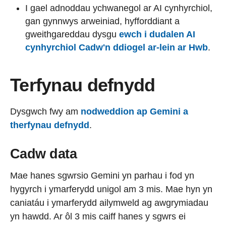
I gael adnoddau ychwanegol ar AI cynhyrchiol,
gan gynnwys arweiniad, hyfforddiant a
gweithgareddau dysgu
ewch i dudalen AI
cynhyrchiol Cadw'n ddiogel ar-lein ar Hwb
.
Terfynau defnydd
Dysgwch fwy am
nodweddion ap Gemini a
therfynau defnydd
.
Cadw data
Mae hanes sgwrsio Gemini yn parhau i fod yn
hygyrch i ymarferydd unigol am 3 mis. Mae hyn yn
caniatáu i ymarferydd ailymweld ag awgrymiadau
yn hawdd. Ar ôl 3 mis caiff hanes y sgwrs ei