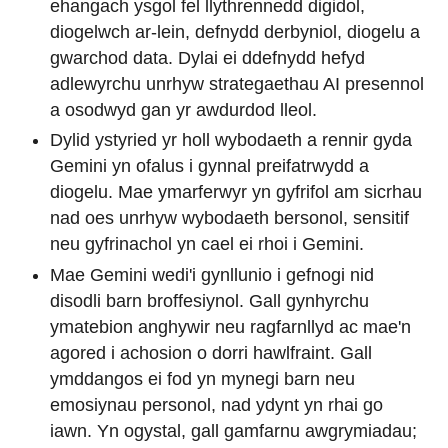
ehangach ysgol fel llythrennedd digidol,
diogelwch ar-lein, defnydd derbyniol, diogelu a
gwarchod data. Dylai ei ddefnydd hefyd
adlewyrchu unrhyw strategaethau AI presennol
a osodwyd gan yr awdurdod lleol.
Dylid ystyried yr holl wybodaeth a rennir gyda
Gemini yn ofalus i gynnal preifatrwydd a
diogelu. Mae ymarferwyr yn gyfrifol am sicrhau
nad oes unrhyw wybodaeth bersonol, sensitif
neu gyfrinachol yn cael ei rhoi i Gemini.
Mae Gemini wedi'i gynllunio i gefnogi nid
disodli barn broffesiynol. Gall gynhyrchu
ymatebion anghywir neu ragfarnllyd ac mae'n
agored i achosion o dorri hawlfraint. Gall
ymddangos ei fod yn mynegi barn neu
emosiynau personol, nad ydynt yn rhai go
iawn. Yn ogystal, gall gamfarnu awgrymiadau;