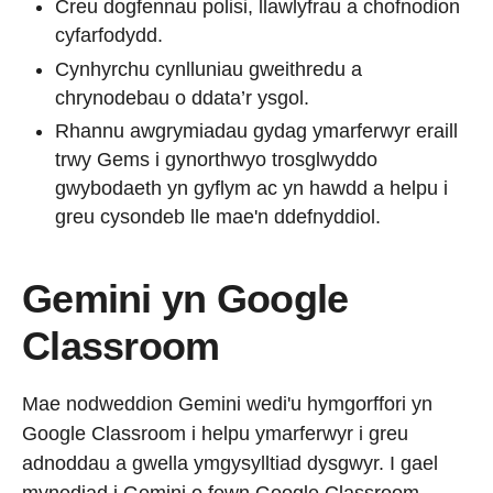
Creu dogfennau polisi, llawlyfrau a chofnodion
cyfarfodydd.
Cynhyrchu cynlluniau gweithredu a
chrynodebau o ddata’r ysgol.
Rhannu awgrymiadau gydag ymarferwyr eraill
trwy Gems i gynorthwyo trosglwyddo
gwybodaeth yn gyflym ac yn hawdd a helpu i
greu cysondeb lle mae'n ddefnyddiol.
Gemini yn Google
Classroom
Mae nodweddion Gemini wedi'u hymgorffori yn
Google Classroom i helpu ymarferwyr i greu
adnoddau a gwella ymgysylltiad dysgwyr. I gael