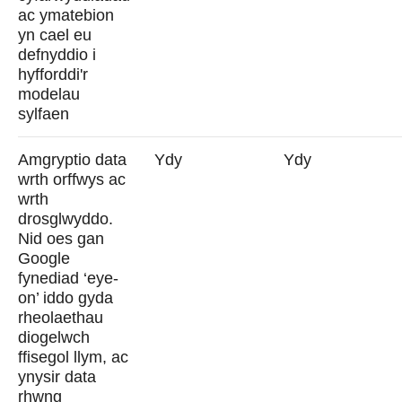
ac ymatebion
yn cael eu
defnyddio i
hyfforddi'r
modelau
sylfaen
Amgryptio data
Ydy
Ydy
wrth orffwys ac
wrth
drosglwyddo.
Nid oes gan
Google
fynediad ‘eye-
on’ iddo gyda
rheolaethau
diogelwch
ffisegol llym, ac
ynysir data
rhwng