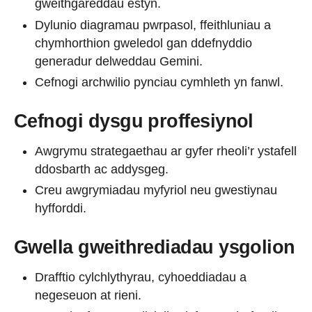
gweithgareddau estyn.
Dylunio diagramau pwrpasol, ffeithluniau a
chymhorthion gweledol gan ddefnyddio
generadur delweddau Gemini.
Cefnogi archwilio pynciau cymhleth yn fanwl.
Cefnogi dysgu proffesiynol
Awgrymu strategaethau ar gyfer rheoli’r ystafell
ddosbarth ac addysgeg.
Creu awgrymiadau myfyriol neu gwestiynau
hyfforddi.
Gwella gweithrediadau ysgolion
Drafftio cylchlythyrau, cyhoeddiadau a
negeseuon at rieni.