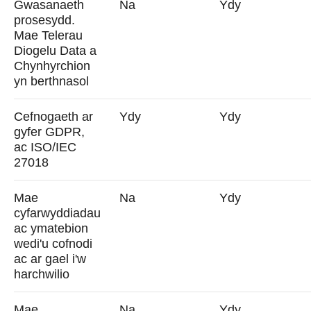
Gwasanaeth
Na
Ydy
prosesydd.
Mae Telerau
Diogelu Data a
Chynhyrchion
yn berthnasol
Cefnogaeth ar
Ydy
Ydy
gyfer GDPR,
ac ISO/IEC
27018
Mae
Na
Ydy
cyfarwyddiadau
ac ymatebion
wedi'u cofnodi
ac ar gael i'w
harchwilio
Mae
Na
Ydy