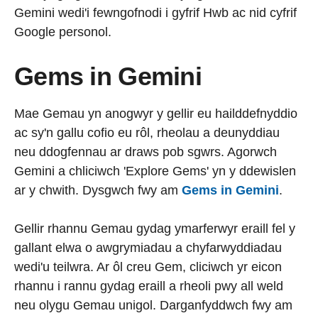
Gemini wedi'i fewngofnodi i gyfrif Hwb ac nid cyfrif
Google personol.
Gems in Gemini
Mae Gemau yn anogwyr y gellir eu hailddefnyddio
ac sy'n gallu cofio eu rôl, rheolau a deunyddiau
neu ddogfennau ar draws pob sgwrs. Agorwch
Gemini a chliciwch 'Explore Gems' yn y ddewislen
ar y chwith. Dysgwch fwy am
Gems in Gemini
.
Gellir rhannu Gemau gydag ymarferwyr eraill fel y
gallant elwa o awgrymiadau a chyfarwyddiadau
wedi'u teilwra. Ar ôl creu Gem, cliciwch yr eicon
rhannu i rannu gydag eraill a rheoli pwy all weld
neu olygu Gemau unigol. Darganfyddwch fwy am