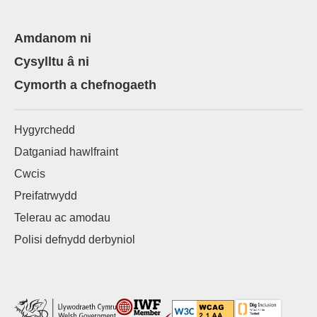
Amdanom ni
Cysylltu â ni
Cymorth a chefnogaeth
Hygyrchedd
Datganiad hawlfraint
Cwcis
Preifatrwydd
Telerau ac amodau
Polisi defnydd derbyniol