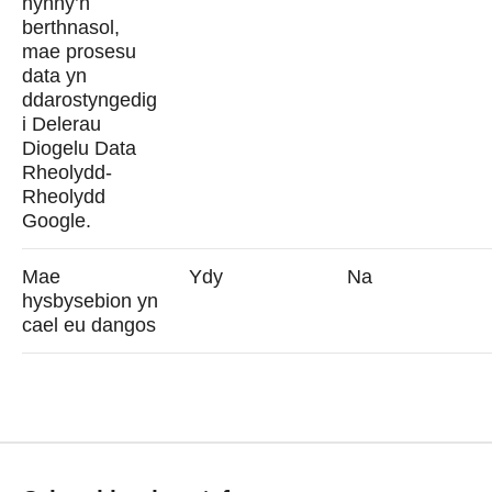
hynny’n
berthnasol,
mae prosesu
data yn
ddarostyngedig
i Delerau
Diogelu Data
Rheolydd-
Rheolydd
Google.
Mae
Ydy
Na
hysbysebion yn
cael eu dangos