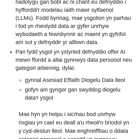
hadolygu gan bobl ac ni chânt eu defnyddio i
hyfforddi'r modelau iaith mawr sylfaenol
(LLMs). Fodd bynnag, mae ysgolion yn parhau
i fod yn rheolydd data ar gyfer unrhyw
wybodaeth a fewnbynnir ac maent yn gyfrifol
am sut y defnyddir yr allbwn data.
Pan fydd ysgol yn ystyried defnyddio offer AI
mewn ffordd a allai gynnwys data personol neu
gategori arbennig, dylai:
gynnal Asesiad Effaith Diogelu Data lleol
gofyn am gyngor gan swyddog diogelu
data'r ysgol
Mae hyn yn helpu i sicrhau bod unrhyw
risgiau yn cael eu deall a'u rheoli'n briodol yn
y cyd-destun lleol. Mae enghreifftiau o ddata