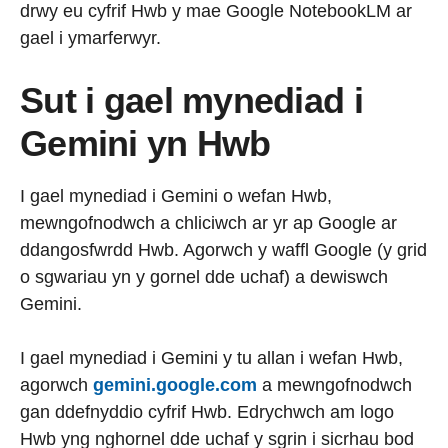
drwy eu cyfrif Hwb y mae Google NotebookLM ar
gael i ymarferwyr.
Sut i gael mynediad i
Gemini yn Hwb
I gael mynediad i Gemini o wefan Hwb,
mewngofnodwch a chliciwch ar yr ap Google ar
ddangosfwrdd Hwb. Agorwch y waffl Google (y grid
o sgwariau yn y gornel dde uchaf) a dewiswch
Gemini.
I gael mynediad i Gemini y tu allan i wefan Hwb,
agorwch
gemini.google.com
a mewngofnodwch
gan ddefnyddio cyfrif Hwb. Edrychwch am logo
Hwb yng nghornel dde uchaf y sgrin i sicrhau bod