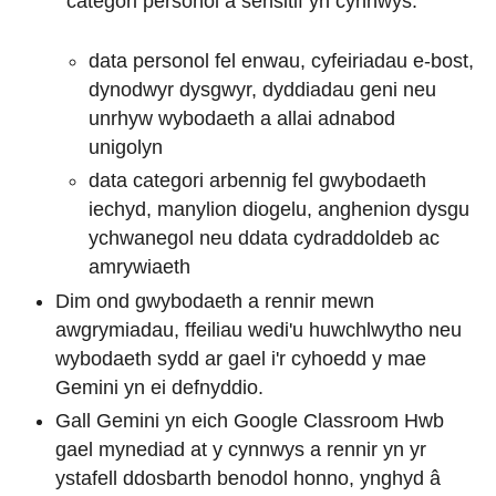
categori personol a sensitif yn cynnwys:
data personol fel enwau, cyfeiriadau e-bost,
dynodwyr dysgwyr, dyddiadau geni neu
unrhyw wybodaeth a allai adnabod
unigolyn
data categori arbennig fel gwybodaeth
iechyd, manylion diogelu, anghenion dysgu
ychwanegol neu ddata cydraddoldeb ac
amrywiaeth
Dim ond gwybodaeth a rennir mewn
awgrymiadau, ffeiliau wedi'u huwchlwytho neu
wybodaeth sydd ar gael i'r cyhoedd y mae
Gemini yn ei defnyddio.
Gall Gemini yn eich Google Classroom Hwb
gael mynediad at y cynnwys a rennir yn yr
ystafell ddosbarth benodol honno, ynghyd â