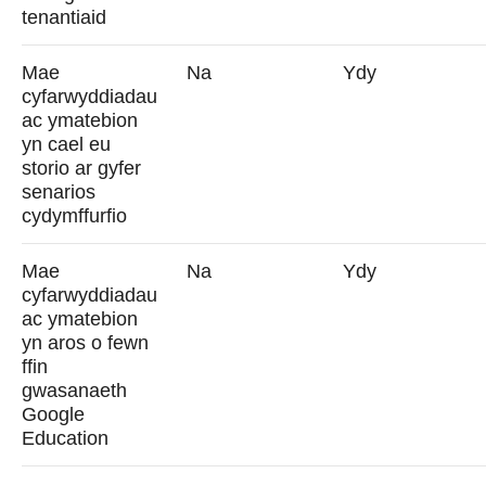
tenantiaid
Mae
Na
Ydy
cyfarwyddiadau
ac ymatebion
yn cael eu
storio ar gyfer
senarios
cydymffurfio
Mae
Na
Ydy
cyfarwyddiadau
ac ymatebion
yn aros o fewn
ffin
gwasanaeth
Google
Education