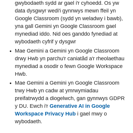
gwybodaeth sydd ar gael i'r cyhoedd. Os yw
data dysgwyr wedi'i gynnwys mewn ffeil yn
Google Classroom (sydd yn weladwy i bawb),
yna gall Gemini yn Google Classroom gael
mynediad iddo. Nid oes ganddo fynediad at
wybodaeth cyfrif y dysgwr
Mae Gemini a Gemini yn Google Classroom
drwy Hwb yn parchu'r caniatâd a'r rheolaethau
mynediad a osodir o fewn Google Workspace
Hwb.
Mae Gemini a Gemini yn Google Classroom
trwy Hwb yn cadw at ymrwymiadau
preifatrwydd a diogelwch, gan gynnwys GDPR
y DU. Ewch i'r
Generative AI in Google
Workspace Privacy Hub
i gael mwy o
wybodaeth.