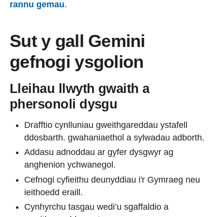
rannu gemau
.
Sut y gall Gemini
gefnogi ysgolion
Lleihau llwyth gwaith a
phersonoli dysgu
Drafftio cynlluniau gweithgareddau ystafell
ddosbarth. gwahaniaethol a sylwadau adborth.
Addasu adnoddau ar gyfer dysgwyr ag
anghenion ychwanegol.
Cefnogi cyfieithu deunyddiau i'r Gymraeg neu
ieithoedd eraill.
Cynhyrchu tasgau wedi’u sgaffaldio a