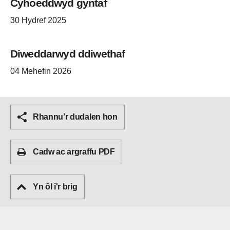
Cyhoeddwyd gyntaf
30 Hydref 2025
Diweddarwyd ddiwethaf
04 Mehefin 2026
Rhannu’r dudalen hon
Cadw ac argraffu PDF
Yn ôl i'r brig