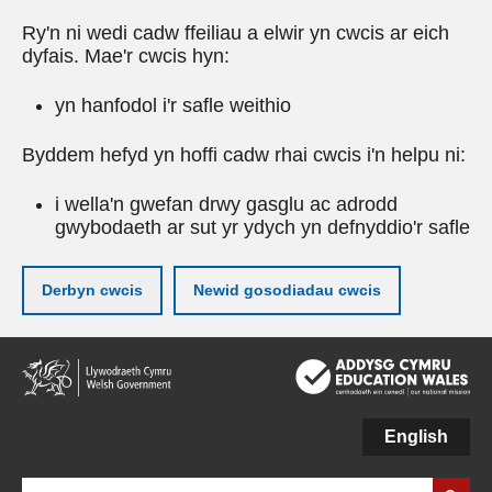
Ry'n ni wedi cadw ffeiliau a elwir yn cwcis ar eich
dyfais. Mae'r cwcis hyn:
yn hanfodol i'r safle weithio
Byddem hefyd yn hoffi cadw rhai cwcis i'n helpu ni:
i wella'n gwefan drwy gasglu ac adrodd
gwybodaeth ar sut yr ydych yn defnyddio'r safle
Derbyn cwcis
Newid gosodiadau cwcis
Neidio
i'r
prif
gynnwy
English