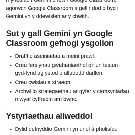
mynediad i Gemini o fewn Google Classroom,
agorwch Google Classroom a gellir dod o hyd i
Gemini yn y ddewislen ar y chwith.
Sut y gall Gemini yn Google
Classroom gefnogi ysgolion
Drafftio aseiniadau a meini prawf.
Creu fersiynau gwahaniaethol o'r un testun i
gyd-fynd ag ystod o alluoedd darllen.
Creu cwisiau a straeon.
Archwilio strategaethau ar gyfer y camsyniadau
mwyaf cyffredin am bwnc.
Ystyriaethau allweddol
Dylid defnyddio Gemini yn unol â pholisïau