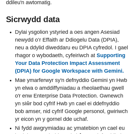
ddileu'n awtomatig.
Sicrwydd data
Dylai ysgolion ystyried a oes angen Asesiad
newydd o’r Effaith ar Ddiogelu Data (DPIA),
neu a ddylid diweddaru eu DPIA cyfredol. I gael
rhagor o wybodaeth, cyfeiriwch at
Supporting
Your Data Protection Impact Assessment
(DPIA) for Google Workspace with Gemini.
Mae ymarferwyr sy'n defnyddio Gemini yn Hwb
yn elwa o amddiffyniadau a rheolaethau gwell
o'r enw Enterprise Data Protection. Gwnewch
yn siŵr bod cyfrif Hwb yn cael ei ddefnyddio
bob amser, nid cyfrif Google personol, gwiriwch
yr eicon yn y gornel dde uchaf.
Ni fydd awgrymiadau ac ymatebion yn cael eu