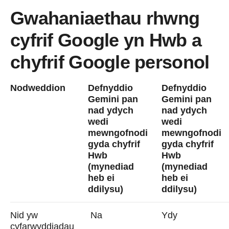
Gwahaniaethau rhwng
cyfrif Google yn Hwb a
chyfrif Google personol
Nodweddion
Defnyddio
Defnyddio
Gemini pan
Gemini pan
nad ydych
nad ydych
wedi
wedi
mewngofnodi
mewngofnodi
gyda chyfrif
gyda chyfrif
Hwb
Hwb
(mynediad
(mynediad
heb ei
heb ei
ddilysu)
ddilysu)
Nid yw
Na
Ydy
cyfarwyddiadau