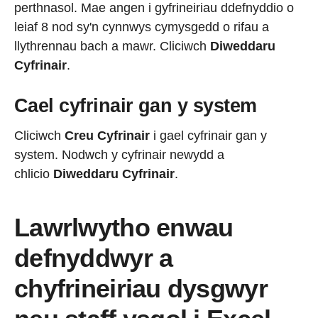
perthnasol. Mae angen i gyfrineiriau ddefnyddio o
leiaf 8 nod sy'n cynnwys cymysgedd o rifau a
llythrennau bach a mawr. Cliciwch
Diweddaru
Cyfrinair
.
Cael cyfrinair gan y system
Cliciwch
Creu Cyfrinair
i gael cyfrinair gan y
system. Nodwch y cyfrinair newydd a
chlicio
Diweddaru Cyfrinair
.
Lawrlwytho enwau
defnyddwyr a
chyfrineiriau dysgwyr