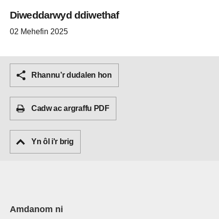
Diweddarwyd ddiwethaf
02 Mehefin 2025
Rhannu’r dudalen hon
Cadw ac argraffu PDF
Yn ôl i'r brig
Amdanom ni