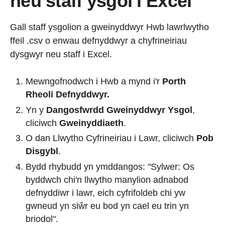
neu staff ysgol i Excel
Gall staff ysgolion a gweinyddwyr Hwb lawrlwytho
ffeil .csv o enwau defnyddwyr a chyfrineiriau
dysgwyr neu staff i Excel.
Mewngofnodwch i Hwb a mynd i'r
Porth
Rheoli Defnyddwyr.
Yn y
Dangosfwrdd Gweinyddwyr Ysgol
,
cliciwch
Gweinyddiaeth
.
O dan Llwytho Cyfrineiriau i Lawr, cliciwch
Pob
Disgybl
.
Bydd rhybudd yn ymddangos: "Sylwer: Os
byddwch chi'n llwytho manylion adnabod
defnyddiwr i lawr, eich cyfrifoldeb chi yw
gwneud yn siŵr eu bod yn cael eu trin yn
briodol".