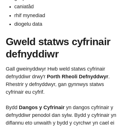
caniatâd
rhif mynediad
diogelu data
Gweld statws cyfrinair
defnyddiwr
Gall gweinyddwyr Hwb weld statws cyfrinair
defnyddiwr drwy'r
Porth Rheoli Defnyddwyr
.
Rhestrir y defnyddwyr, gan gynnwys statws
cyfrinair eu cyfrif.
Bydd
Dangos y Cyfrinair
yn dangos cyfrinair y
defnyddiwr penodol dan sylw. Bydd y cyfrinair yn
diflannu eto unwaith y bydd y cyrchwr yn cael ei