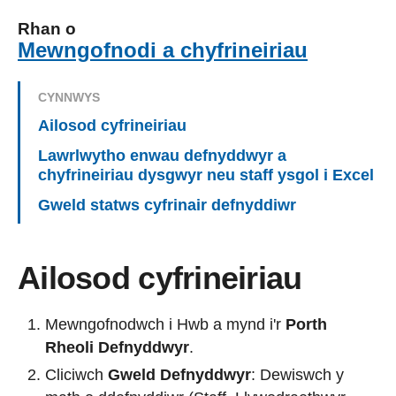
Rhan o
Mewngofnodi a chyfrineiriau
CYNNWYS
Ailosod cyfrineiriau
Lawrlwytho enwau defnyddwyr a
chyfrineiriau dysgwyr neu staff ysgol i Excel
Gweld statws cyfrinair defnyddiwr
Ailosod cyfrineiriau
Mewngofnodwch i Hwb a mynd i'r
Porth
Rheoli Defnyddwyr
.
Cliciwch
Gweld Defnyddwyr
: Dewiswch y