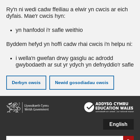
Ry'n ni wedi cadw ffeiliau a elwir yn cwcis ar eich
dyfais. Mae'r cwcis hyn:
yn hanfodol i'r safle weithio
Byddem hefyd yn hoffi cadw rhai cwcis i'n helpu ni:
i wella'n gwefan drwy gasglu ac adrodd
gwybodaeth ar sut yr ydych yn defnyddio'r safle
Derbyn cwcis
Newid gosodiadau cwcis
Neidio
i'r
prif
gynnwy
English