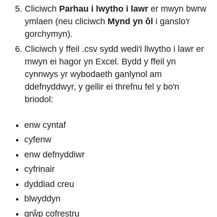
Cliciwch
Parhau i lwytho i lawr
er mwyn bwrw
ymlaen (neu cliciwch
Mynd yn ôl
i ganslo'r
gorchymyn).
Cliciwch y ffeil .csv sydd wedi'i llwytho i lawr er
mwyn ei hagor yn Excel. Bydd y ffeil yn
cynnwys yr wybodaeth ganlynol am
ddefnyddwyr, y gellir ei threfnu fel y bo'n
briodol:
enw cyntaf
cyfenw
enw defnyddiwr
cyfrinair
dyddiad creu
blwyddyn
grŵp cofrestru