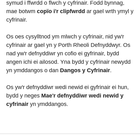
symud i ffwrdd o flwch y cyfrinair. Fodd bynnag,
mae botwm
copïo i'r clipfwrdd
ar gael wrth ymyl y
cyfrinair.
Os oes cysylltnod ym mlwch y cyfrinair, nid yw'r
cyfrinair ar gael yn y Porth Rheoli Defnyddwyr. Os
nad yw'r defnyddiwr yn cofio ei gyfrinair, bydd
angen ichi ei ailosod. Yna bydd y cyfrinair newydd
yn ymddangos o dan
Dangos y Cyfrinair
.
Os yw'r defnyddiwr wedi newid ei gyfrinair ei hun,
bydd y neges
Mae'r defnyddiwr wedi newid y
cyfrinair
yn ymddangos.