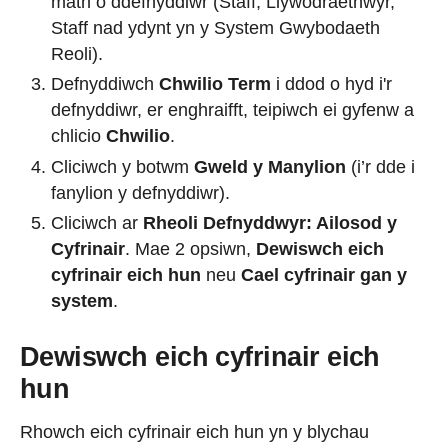
math o ddefnyddiwr (Staff, Llywodraethwyr,
Staff nad ydynt yn y System Gwybodaeth
Reoli).
Defnyddiwch
Chwilio Term
i ddod o hyd i'r
defnyddiwr, er enghraifft, teipiwch ei gyfenw a
chlicio
Chwilio
.
Cliciwch y botwm
Gweld y Manylion
(i’r dde i
fanylion y defnyddiwr).
Cliciwch ar
Rheoli Defnyddwyr: Ailosod y
Cyfrinair
.
Mae 2 opsiwn,
Dewiswch eich
cyfrinair eich hun
neu
Cael cyfrinair gan y
system
.
Dewiswch eich cyfrinair eich
hun
Rhowch eich cyfrinair eich hun yn y blychau