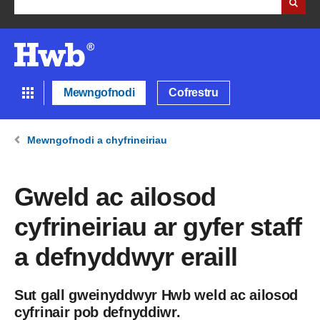
Mewngofnodi
Cofrestru
Mewngofnodi a chyfrineiriau
Gweld ac ailosod
cyfrineiriau ar gyfer staff
a defnyddwyr eraill
Sut gall gweinyddwyr Hwb weld ac ailosod
cyfrinair pob defnyddiwr.