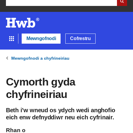
Mewngofnodi
Cofrestru
Mewngofnodi a chyfrineiriau
Cymorth gyda
chyfrineiriau
Beth i'w wneud os ydych wedi anghofio
eich enw defnyddiwr neu eich cyfrinair.
Rhan o