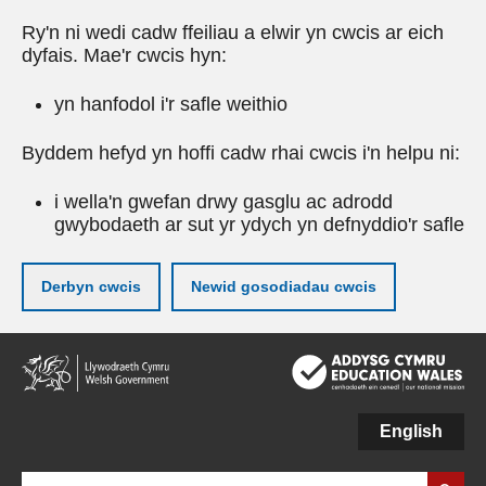
Ry'n ni wedi cadw ffeiliau a elwir yn cwcis ar eich
dyfais. Mae'r cwcis hyn:
yn hanfodol i'r safle weithio
Byddem hefyd yn hoffi cadw rhai cwcis i'n helpu ni:
i wella'n gwefan drwy gasglu ac adrodd
gwybodaeth ar sut yr ydych yn defnyddio'r safle
Derbyn cwcis
Newid gosodiadau cwcis
Neidio
i'r
prif
gynnwy
English