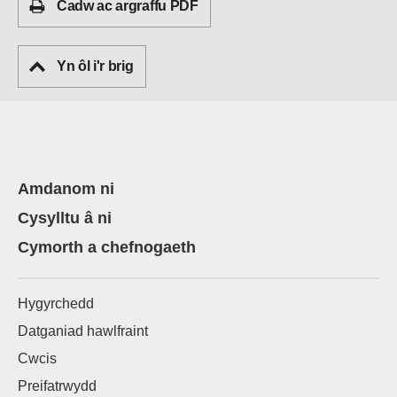
Cadw ac argraffu PDF
Yn ôl i'r brig
Amdanom ni
Cysylltu â ni
Cymorth a chefnogaeth
Hygyrchedd
Datganiad hawlfraint
Cwcis
Preifatrwydd