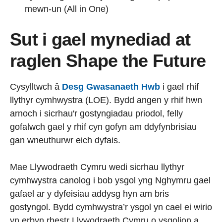
mewn-un (All in One)
Sut i gael mynediad at
raglen Shape the Future
Cysylltwch â
Desg Gwasanaeth Hwb
i gael rhif
llythyr cymhwystra (LOE). Bydd angen y rhif hwn
arnoch i sicrhau'r gostyngiadau priodol, felly
gofalwch gael y rhif cyn gofyn am ddyfynbrisiau
gan wneuthurwr eich dyfais.
Mae Llywodraeth Cymru wedi sicrhau llythyr
cymhwystra canolog i bob ysgol yng Nghymru gael
gafael ar y dyfeisiau addysg hyn am bris
gostyngol. Bydd cymhwystra’r ysgol yn cael ei wirio
yn erbyn rhestr Llywodraeth Cymru o ysgolion a