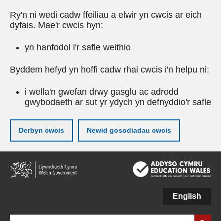
Ry'n ni wedi cadw ffeiliau a elwir yn cwcis ar eich
dyfais. Mae'r cwcis hyn:
yn hanfodol i'r safle weithio
Byddem hefyd yn hoffi cadw rhai cwcis i'n helpu ni:
i wella'n gwefan drwy gasglu ac adrodd
gwybodaeth ar sut yr ydych yn defnyddio'r safle
Derbyn cwcis
Newid gosodiadau cwcis
Neidio
i'r
prif
gynnwy
English