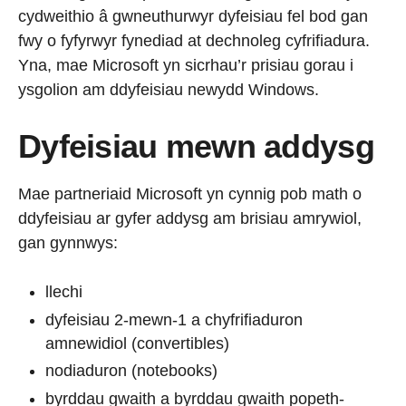
cydweithio â gwneuthurwyr dyfeisiau fel bod gan
fwy o fyfyrwyr fynediad at dechnoleg cyfrifiadura.
Yna, mae Microsoft yn sicrhau’r prisiau gorau i
ysgolion am ddyfeisiau newydd Windows.
Dyfeisiau mewn addysg
Mae partneriaid Microsoft yn cynnig pob math o
ddyfeisiau ar gyfer addysg am brisiau amrywiol,
gan gynnwys:
llechi
dyfeisiau 2-mewn-1 a chyfrifiaduron
amnewidiol (convertibles)
nodiaduron (notebooks)
byrddau gwaith a byrddau gwaith popeth-