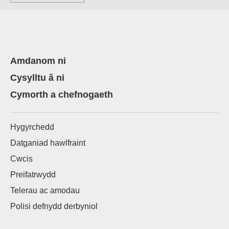
Amdanom ni
Cysylltu â ni
Cymorth a chefnogaeth
Hygyrchedd
Datganiad hawlfraint
Cwcis
Preifatrwydd
Telerau ac amodau
Polisi defnydd derbyniol