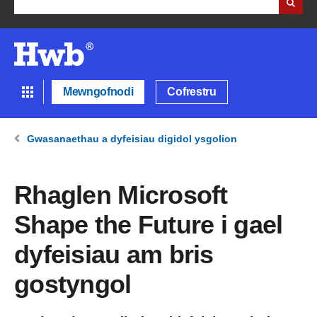
Mewngofnodi
Cofrestru
Gwasanaethau a dyfeisiau digidol ysgolion
Rhaglen Microsoft
Shape the Future i gael
dyfeisiau am bris
gostyngol