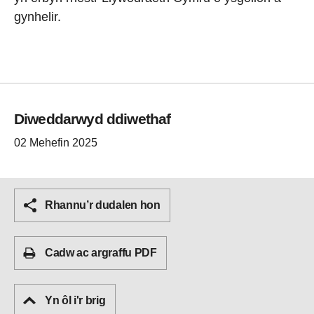
gynhelir.
Diweddarwyd ddiwethaf
02 Mehefin 2025
Rhannu’r dudalen hon
Cadw ac argraffu PDF
Yn ôl i'r brig