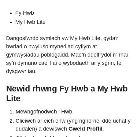
Fy Hwb
My Hwb Lite
Dangosfwrdd symlach yw My Hwb Lite, gyda'r
bwriad o hwyluso mynediad cyflym at
gymwysiadau poblogaidd. Mae’n ddelfrydol i’r rhai
sy’n dymuno cael llai o wybodaeth ar y sgrin, fel
dysgwyr iau.
Newid rhwng Fy Hwb a My Hwb
Lite
Mewngofnodwch i Hwb.
Cliciwch ar eich enw (yng nghornel dde uchaf y
dudalen) a dewiswch
Gweld Proffil
.