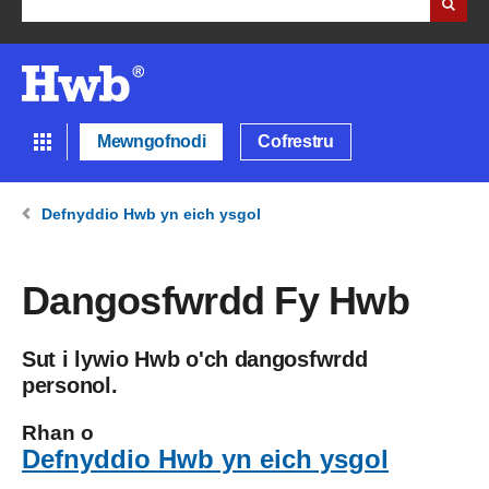
Mewngofnodi
Cofrestru
Defnyddio Hwb yn eich ysgol
Dangosfwrdd Fy Hwb
Sut i lywio Hwb o'ch dangosfwrdd
personol.
Rhan o
Defnyddio Hwb yn eich ysgol