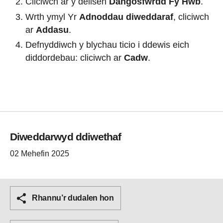
Cliciwch ar y deilsen
Dangosfwrdd Fy Hwb
.
Wrth ymyl Yr
Adnoddau diweddaraf
, cliciwch
ar
Addasu
.
Defnyddiwch y blychau ticio i ddewis eich
diddordebau: cliciwch ar
Cadw
.
Diweddarwyd ddiwethaf
02 Mehefin 2025
Rhannu’r dudalen hon