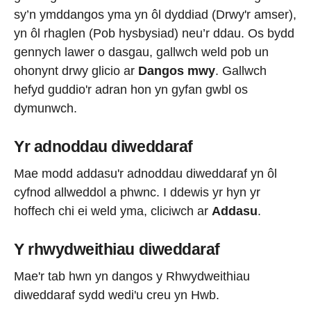
sy’n ymddangos yma yn ôl dyddiad (Drwy'r amser),
yn ôl rhaglen (Pob hysbysiad) neu’r ddau. Os bydd
gennych lawer o dasgau, gallwch weld pob un
ohonynt drwy glicio ar
Dangos mwy
. Gallwch
hefyd guddio'r adran hon yn gyfan gwbl os
dymunwch.
Yr adnoddau diweddaraf
Mae modd addasu'r adnoddau diweddaraf yn ôl
cyfnod allweddol a phwnc. I ddewis yr hyn yr
hoffech chi ei weld yma, cliciwch ar
Addasu
.
Y rhwydweithiau diweddaraf
Mae'r tab hwn yn dangos y Rhwydweithiau
diweddaraf sydd wedi'u creu yn Hwb.