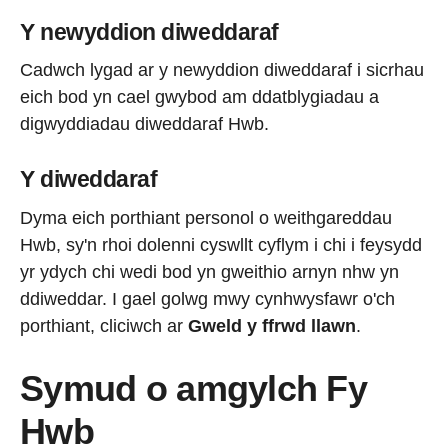
Y newyddion diweddaraf
Cadwch lygad ar y newyddion diweddaraf i sicrhau
eich bod yn cael gwybod am ddatblygiadau a
digwyddiadau diweddaraf Hwb.
Y diweddaraf
Dyma eich porthiant personol o weithgareddau
Hwb, sy'n rhoi dolenni cyswllt cyflym i chi i feysydd
yr ydych chi wedi bod yn gweithio arnyn nhw yn
ddiweddar. I gael golwg mwy cynhwysfawr o'ch
porthiant, cliciwch ar
Gweld y ffrwd llawn
.
Symud o amgylch Fy
Hwb