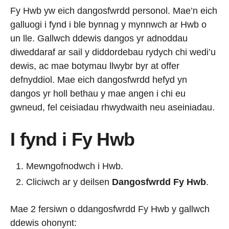
Fy Hwb yw eich dangosfwrdd personol. Mae’n eich
galluogi i fynd i ble bynnag y mynnwch ar Hwb o
un lle. Gallwch ddewis dangos yr adnoddau
diweddaraf ar sail y diddordebau rydych chi wedi’u
dewis, ac mae botymau llwybr byr at offer
defnyddiol. Mae eich dangosfwrdd hefyd yn
dangos yr holl bethau y mae angen i chi eu
gwneud, fel ceisiadau rhwydwaith neu aseiniadau.
I fynd i Fy Hwb
Mewngofnodwch i Hwb.
Cliciwch ar y deilsen
Dangosfwrdd Fy Hwb
.
Mae 2 fersiwn o ddangosfwrdd Fy Hwb y gallwch
ddewis ohonynt: