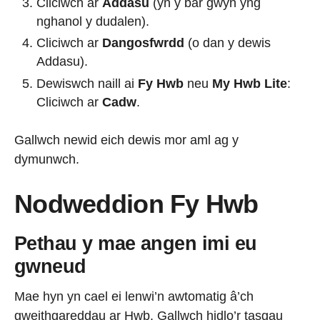
Cliciwch ar
Addasu
(yn y bar gwyn yng
nghanol y dudalen).
Cliciwch ar
Dangosfwrdd
(o dan y dewis
Addasu).
Dewiswch naill ai
Fy Hwb
neu
My Hwb Lite
:
Cliciwch ar
Cadw
.
Gallwch newid eich dewis mor aml ag y
dymunwch.
Nodweddion Fy Hwb
Pethau y mae angen imi eu
gwneud
Mae hyn yn cael ei lenwi’n awtomatig â’ch
gweithgareddau ar Hwb. Gallwch hidlo’r tasgau