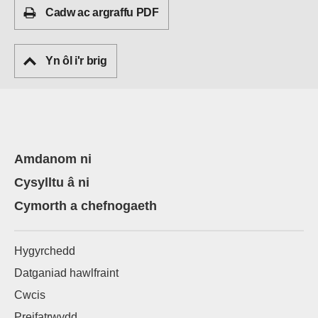
Cadw ac argraffu PDF
Yn ôl i'r brig
Amdanom ni
Cysylltu â ni
Cymorth a chefnogaeth
Hygyrchedd
Datganiad hawlfraint
Cwcis
Preifatrwydd