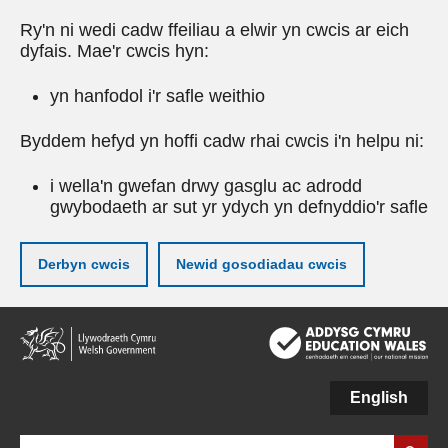
Ry'n ni wedi cadw ffeiliau a elwir yn cwcis ar eich
dyfais. Mae'r cwcis hyn:
yn hanfodol i'r safle weithio
Byddem hefyd yn hoffi cadw rhai cwcis i'n helpu ni:
i wella'n gwefan drwy gasglu ac adrodd
gwybodaeth ar sut yr ydych yn defnyddio'r safle
Derbyn cwcis
Newid gosodiadau cwcis
Neidio
i'r
prif
gynnwy
English