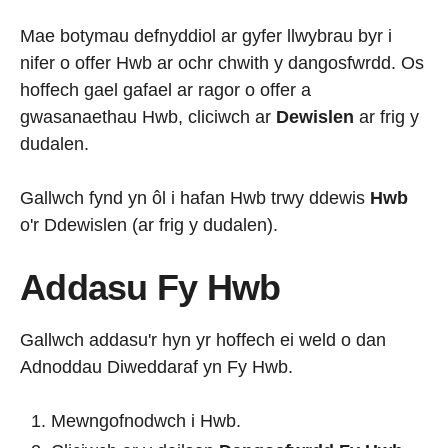
Mae botymau defnyddiol ar gyfer llwybrau byr i
nifer o offer Hwb ar ochr chwith y dangosfwrdd. Os
hoffech gael gafael ar ragor o offer a
gwasanaethau Hwb, cliciwch ar
Dewislen
ar frig y
dudalen.
Gallwch fynd yn ôl i hafan Hwb trwy ddewis
Hwb
o'r Ddewislen (ar frig y dudalen).
Addasu Fy Hwb
Gallwch addasu'r hyn yr hoffech ei weld o dan
Adnoddau Diweddaraf yn Fy Hwb.
Mewngofnodwch i Hwb.