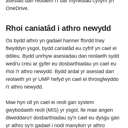
asesiad dan reolaeth i'r bar mynediad cyflym yn
OneDrive.
Rhoi caniatâd i athro newydd
Os bydd athro yn gadael hanner ffordd trwy
flwyddyn ysgol, bydd caniatâd eu cyfrif yn cael ei
ddileu. Bydd unrhyw asesiadau dan reolaeth sydd
wedi'u creu ar gyfer eu dosbarthiadau yn cael eu
rhoi i'r athro newydd. Bydd ardal yr asesiad dan
reolaeth yn yr UMP hefyd yn cael ei throsglwyddo
i'r athro newydd.
Mae hyn oll yn cael ei reoli gan system
gwybodaeth reoli (MIS) yr ysgol, lle mae angen
diweddaru'r dosbarthiadau sy'n cael eu dysgu gan
yr athro sy'n gadael i nodi manylion yr athro