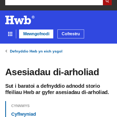
Mewngofnodi
Cofrestru
Defnyddio Hwb yn eich ysgol
Asesiadau di-arholiad
Sut i baratoi a defnyddio adnodd storio
ffeiliau Hwb ar gyfer asesiadau di-arholiad.
CYNNWYS
Cyflwyniad