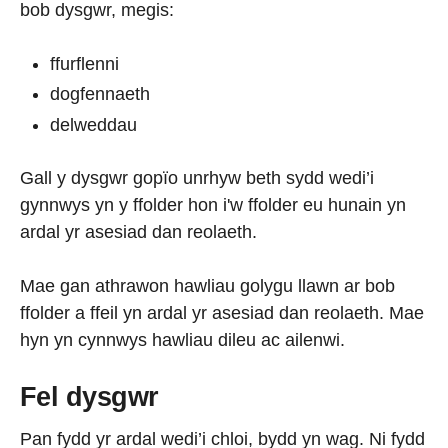
bob dysgwr, megis:
ffurflenni
dogfennaeth
delweddau
Gall y dysgwr gopïo unrhyw beth sydd wedi’i
gynnwys yn y ffolder hon i'w ffolder eu hunain yn
ardal yr asesiad dan reolaeth.
Mae gan athrawon hawliau golygu llawn ar bob
ffolder a ffeil yn ardal yr asesiad dan reolaeth. Mae
hyn yn cynnwys hawliau dileu ac ailenwi.
Fel dysgwr
Pan fydd yr ardal wedi’i chloi, bydd yn wag. Ni fydd