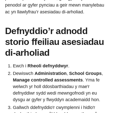
penodol ar gyfer pynciau a geir mewn manylebau
ac yn llawlyfrau’r asesiadau di-arholiad.
Defnyddio’r adnodd
storio ffeiliau asesiadau
di-arholiad
Ewch i
Rheoli defnyddwyr
.
Dewiswch
Administration
,
School Groups
,
Manage controlled assessments
. Yma fe
welwch yr holl ddosbarthiadau y mae'r
defnyddiwr sydd wedi mewngofnodi yn eu
dysgu ar gyfer y flwyddyn academaidd hon.
Gallwch ddefnyddio'r cwymplenni i hidlo'r