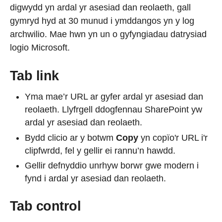
digwydd yn ardal yr asesiad dan reolaeth, gall
gymryd hyd at 30 munud i ymddangos yn y log
archwilio. Mae hwn yn un o gyfyngiadau datrysiad
logio Microsoft.
Tab link
Yma mae’r URL ar gyfer ardal yr asesiad dan
reolaeth. Llyfrgell ddogfennau SharePoint yw
ardal yr asesiad dan reolaeth.
Bydd clicio ar y botwm
Copy
yn copïo'r URL i'r
clipfwrdd, fel y gellir ei rannu’n hawdd.
Gellir defnyddio unrhyw borwr gwe modern i
fynd i ardal yr asesiad dan reolaeth.
Tab control