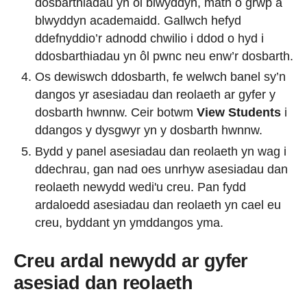
dosbarthiadau yn ôl blwyddyn, math o grŵp a
blwyddyn academaidd. Gallwch hefyd
ddefnyddio’r adnodd chwilio i ddod o hyd i
ddosbarthiadau yn ôl pwnc neu enw’r dosbarth.
Os dewiswch ddosbarth, fe welwch banel sy’n
dangos yr asesiadau dan reolaeth ar gyfer y
dosbarth hwnnw. Ceir botwm
View Students
i
ddangos y dysgwyr yn y dosbarth hwnnw.
Bydd y panel asesiadau dan reolaeth yn wag i
ddechrau, gan nad oes unrhyw asesiadau dan
reolaeth newydd wedi'u creu. Pan fydd
ardaloedd asesiadau dan reolaeth yn cael eu
creu, byddant yn ymddangos yma.
Creu ardal newydd ar gyfer
asesiad dan reolaeth