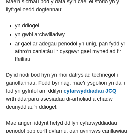
Mae'n sicrhau bod y data sy’n cael ei storio yn y
llyfrgelloedd dogfennau:
yn ddiogel
yn gwbl archwiliadwy
ar gael ar adegau penodol yn unig, pan fydd yr
athro’n caniatáu i'r dysgwyr gael mynediad i’r
ffeiliau
Dylid nodi bod hyn yn rhoi datrysiad technegol i
ganolfannau. Fodd bynnag, mae’r ysgolion yn dal i
fod yn gyfrifol am ddilyn
cyfarwyddiadau JCQ
wrth ddarparu asesiadau di-arholiad a chadw
deunyddiau'n ddiogel.
Mae angen iddynt hefyd ddilyn cyfarwyddiadau
penodol pob corff dyfarnu, gan gynnwys canllawiau