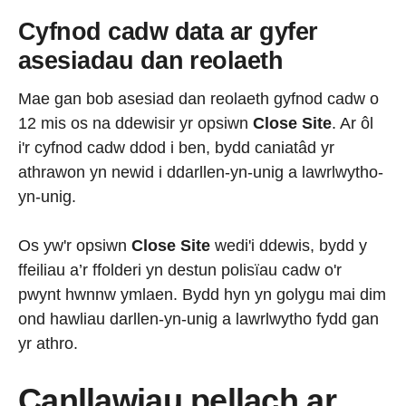
Cyfnod cadw data ar gyfer
asesiadau dan reolaeth
Mae gan bob asesiad dan reolaeth gyfnod cadw o
12 mis os na ddewisir yr opsiwn
Close Site
. Ar ôl
i'r cyfnod cadw ddod i ben, bydd caniatâd yr
athrawon yn newid i ddarllen-yn-unig a lawrlwytho-
yn-unig.
Os yw'r opsiwn
Close Site
wedi'i ddewis, bydd y
ffeiliau a’r ffolderi yn destun polisïau cadw o'r
pwynt hwnnw ymlaen. Bydd hyn yn golygu mai dim
ond hawliau darllen-yn-unig a lawrlwytho fydd gan
yr athro.
Canllawiau pellach ar