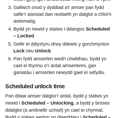
Gallwch osod y dyddiad a'r amser pan fydd
safle’r asesiad dan reolaeth yn datgloi a chloi'n
awtomatig.
Bydd yn newid y statws i ddangos
Scheduled
– Locked
.
Gellir ei ddiystyru drwy ddewis y gorchmynion
Lock
neu
Unlock
.
Pan fydd amserlen wedi'i chwblhau, bydd yn
cael ei thynnu o’r ardal amserlenni, gan
ganiatáu i amserlen newydd gael ei sefydlu.
Scheduled unlock time
Pan ddaw amser datgloi’r ardal, bydd y statws yn
newid i
Scheduled – Unlocking
, a bydd y broses
ddatgloi (a amlinellir uchod) yn cael ei chynnal.
Bydd y statws wedyn yn diweddaru i
Scheduled –