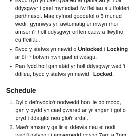
Bydd hyn yn cael gwared ar ganiatâd yr holl
ddysgwyr i gael mynediad i'w ffeiliau a'u ffolderi
perthnasol. Mae cyfnod goddefol o 5 munud
wedi'i gynnwys yn awtomatig er mwyn rhoi
amser i’r holl ddysgwyr orffen cadw a llwytho
eu ffeiliau.
Bydd y statws yn newid o
Unlocked
i
Locking
ar ôl i'r botwm hwn gael ei wasgu.
Pan fydd holl ganiatâd yr holl ddysgwyr wedi’i
ddileu, bydd y statws yn newid i
Locked
.
Schedule
Dylid defnyddio'r nodwedd hon lle bo modd,
gan y bydd yn cael gwared ar yr angen i gofio
pryd i ddatgloi neu gloi'r ardal.
Mae'r amser y gellir ei ddewis neu ei nodi
wedi'i gyfyngu i amseroedd rhwng 7am a 7pm.