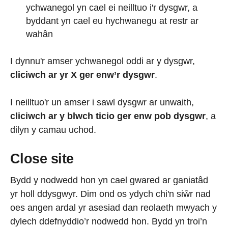
ychwanegol yn cael ei neilltuo i'r dysgwr, a
byddant yn cael eu hychwanegu at restr ar
wahân
I dynnu'r amser ychwanegol oddi ar y dysgwr,
cliciwch ar yr X
ger enw’r dysgwr
.
I neilltuo'r un amser i sawl dysgwr ar unwaith,
cliciwch ar y blwch ticio ger enw pob dysgwr
, a
dilyn y camau uchod.
Close site
Bydd y nodwedd hon yn cael gwared ar ganiatâd
yr holl ddysgwyr. Dim ond os ydych chi'n siŵr nad
oes angen ardal yr asesiad dan reolaeth mwyach y
dylech ddefnyddio’r nodwedd hon. Bydd yn troi’n