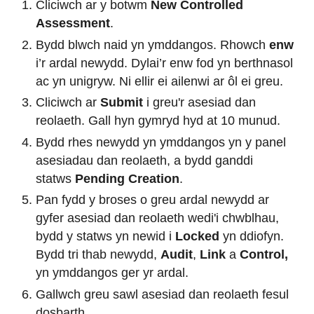
Cliciwch ar y botwm
New Controlled
Assessment
.
Bydd blwch naid yn ymddangos. Rhowch
enw
i’r ardal newydd. Dylai’r enw fod yn berthnasol
ac yn unigryw. Ni ellir ei ailenwi ar ôl ei greu.
Cliciwch ar
Submit
i greu'r asesiad dan
reolaeth. Gall hyn gymryd hyd at 10 munud.
Bydd rhes newydd yn ymddangos yn y panel
asesiadau dan reolaeth, a bydd ganddi
statws
Pending Creation
.
Pan fydd y broses o greu ardal newydd ar
gyfer asesiad dan reolaeth wedi'i chwblhau,
bydd y statws yn newid i
Locked
yn ddiofyn.
Bydd tri thab newydd,
Audit
,
Link
a
Control,
yn ymddangos ger yr ardal.
Gallwch greu sawl asesiad dan reolaeth fesul
dosbarth.