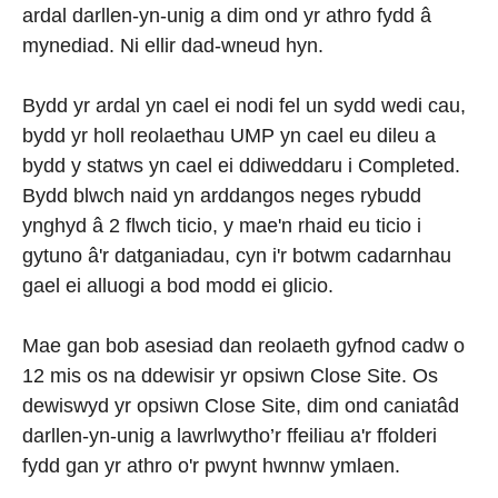
ardal darllen-yn-unig a dim ond yr athro fydd â
mynediad. Ni ellir dad-wneud hyn.
Bydd yr ardal yn cael ei nodi fel un sydd wedi cau,
bydd yr holl reolaethau UMP yn cael eu dileu a
bydd y statws yn cael ei ddiweddaru i Completed.
Bydd blwch naid yn arddangos neges rybudd
ynghyd â 2 flwch ticio, y mae'n rhaid eu ticio i
gytuno â'r datganiadau, cyn i'r botwm cadarnhau
gael ei alluogi a bod modd ei glicio.
Mae gan bob asesiad dan reolaeth gyfnod cadw o
12 mis os na ddewisir yr opsiwn Close Site. Os
dewiswyd yr opsiwn Close Site, dim ond caniatâd
darllen-yn-unig a lawrlwytho’r ffeiliau a'r ffolderi
fydd gan yr athro o'r pwynt hwnnw ymlaen.