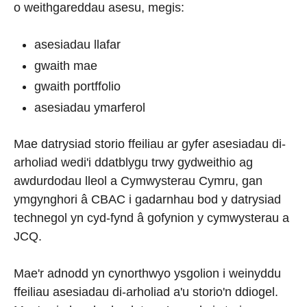
o weithgareddau asesu, megis:
asesiadau llafar
gwaith mae
gwaith portffolio
asesiadau ymarferol
Mae datrysiad storio ffeiliau ar gyfer asesiadau di-
arholiad wedi'i ddatblygu trwy gydweithio ag
awdurdodau lleol a Cymwysterau Cymru, gan
ymgynghori â CBAC i gadarnhau bod y datrysiad
technegol yn cyd-fynd â gofynion y cymwysterau a
JCQ.
Mae'r adnodd yn cynorthwyo ysgolion i weinyddu
ffeiliau asesiadau di-arholiad a'u storio'n ddiogel.