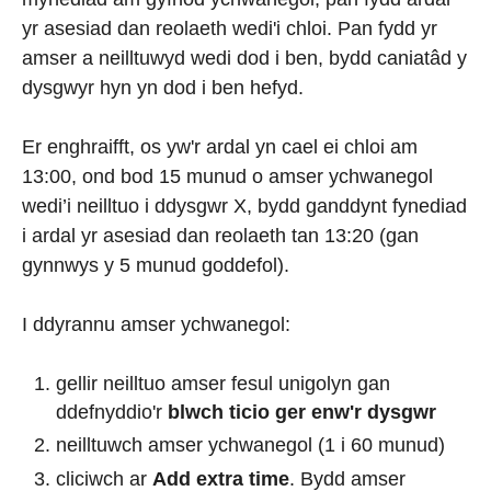
yr asesiad dan reolaeth wedi'i chloi. Pan fydd yr
amser a neilltuwyd wedi dod i ben, bydd caniatâd y
dysgwyr hyn yn dod i ben hefyd.
Er enghraifft, os yw'r ardal yn cael ei chloi am
13:00, ond bod 15 munud o amser ychwanegol
wedi’i neilltuo i
ddysgwr X, bydd ganddynt fynediad
i ardal yr asesiad dan reolaeth tan 13:20 (gan
gynnwys y 5 munud goddefol).
I ddyrannu amser ychwanegol:
gellir neilltuo amser fesul unigolyn gan
ddefnyddio'r
blwch ticio ger enw'r dysgwr
neilltuwch amser ychwanegol (1 i 60 munud)
cliciwch ar
Add extra time
. Bydd amser