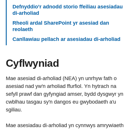
Defnyddio’r adnodd storio ffeiliau asesiadau
di-arholiad
Rheoli ardal SharePoint yr asesiad dan
reolaeth
Canllawiau pellach ar asesiadau di-arholiad
Cyflwyniad
Mae asesiad di-arholiad (NEA) yn unrhyw fath o
asesiad nad yw'n arholiad ffurfiol. Yn hytrach na
sefyll prawf dan gyfyngiad amser, bydd dysgwyr yn
cwblhau tasgau sy'n dangos eu gwybodaeth a'u
sgiliau.
Mae asesiadau di-arholiad yn cynnwys amrywiaeth