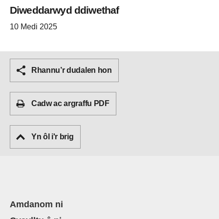
Diweddarwyd ddiwethaf
10 Medi 2025
Rhannu’r dudalen hon
Cadw ac argraffu PDF
Yn ôl i'r brig
Amdanom ni