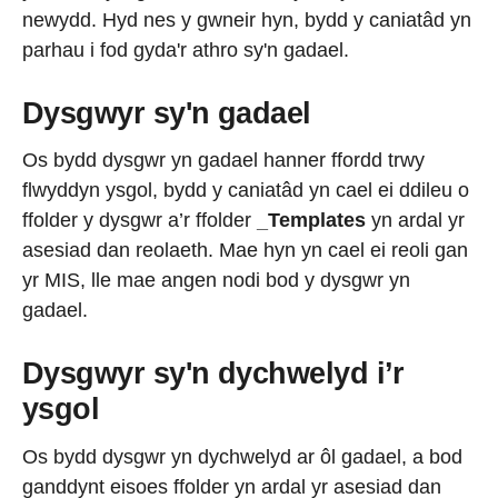
newydd. Hyd nes y gwneir hyn, bydd y caniatâd yn
parhau i fod gyda'r athro sy'n gadael.
Dysgwyr sy'n gadael
Os bydd dysgwr yn gadael hanner ffordd trwy
flwyddyn ysgol, bydd y caniatâd yn cael ei ddileu o
ffolder y dysgwr a’r ffolder
_Templates
yn ardal yr
asesiad dan reolaeth. Mae hyn yn cael ei reoli gan
yr MIS, lle mae angen nodi bod y dysgwr yn
gadael.
Dysgwyr sy'n dychwelyd i’r
ysgol
Os bydd dysgwr yn dychwelyd ar ôl gadael, a bod
ganddynt eisoes ffolder yn ardal yr asesiad dan