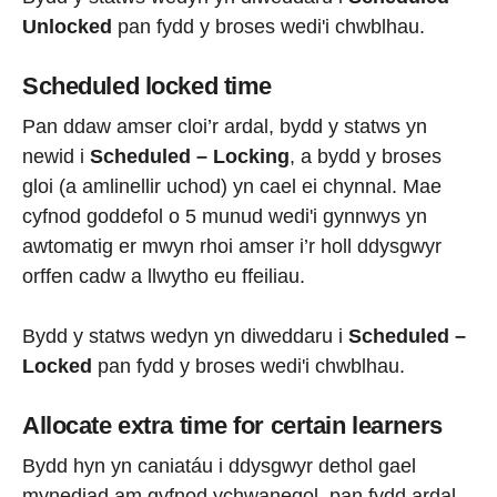
Unlocked
pan fydd y broses wedi'i chwblhau.
Scheduled locked time
Pan ddaw amser cloi’r ardal, bydd y statws yn
newid i
Scheduled – Locking
, a bydd y broses
gloi (a amlinellir uchod) yn cael ei chynnal. Mae
cyfnod goddefol o 5 munud wedi'i gynnwys yn
awtomatig er mwyn rhoi amser i’r holl ddysgwyr
orffen cadw a llwytho eu ffeiliau.
Bydd y statws wedyn yn diweddaru i
Scheduled –
Locked
pan fydd y broses wedi'i chwblhau.
Allocate extra time for certain learners
Bydd hyn yn caniatáu i ddysgwyr dethol gael
mynediad am gyfnod ychwanegol, pan fydd ardal