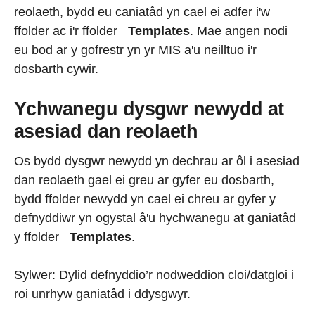
reolaeth, bydd eu caniatâd yn cael ei adfer i'w
ffolder ac i'r ffolder
_Templates
. Mae angen nodi
eu bod ar y gofrestr yn yr MIS a'u neilltuo i'r
dosbarth cywir.
Ychwanegu dysgwr newydd at
asesiad dan reolaeth
Os bydd dysgwr newydd yn dechrau ar ôl i asesiad
dan reolaeth gael ei greu ar gyfer eu dosbarth,
bydd ffolder newydd yn cael ei chreu ar gyfer y
defnyddiwr yn ogystal â'u hychwanegu at ganiatâd
y ffolder
_Templates
.
Sylwer: Dylid defnyddio’r nodweddion cloi/datgloi i
roi unrhyw ganiatâd i ddysgwyr.