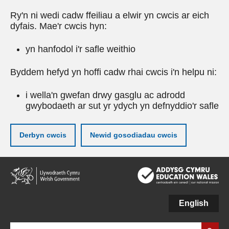
Ry'n ni wedi cadw ffeiliau a elwir yn cwcis ar eich
dyfais. Mae'r cwcis hyn:
yn hanfodol i'r safle weithio
Byddem hefyd yn hoffi cadw rhai cwcis i'n helpu ni:
i wella'n gwefan drwy gasglu ac adrodd
gwybodaeth ar sut yr ydych yn defnyddio'r safle
Derbyn cwcis
Newid gosodiadau cwcis
Neidio
i'r
prif
gynnwy
English