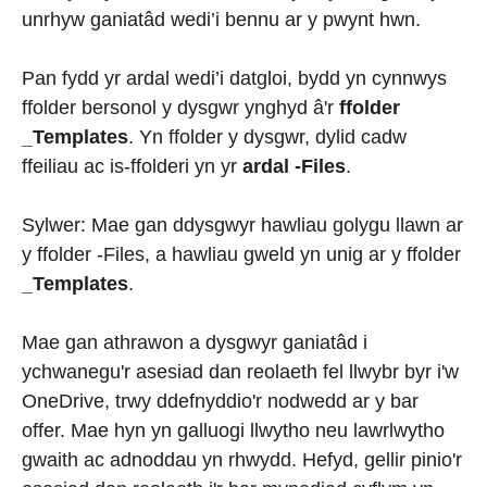
unrhyw ganiatâd wedi’i bennu ar y pwynt hwn.
Pan fydd yr ardal wedi’i datgloi, bydd yn cynnwys
ffolder bersonol y dysgwr ynghyd â'r
ffolder
_Templates
. Yn ffolder y dysgwr, dylid cadw
ffeiliau ac is-ffolderi yn yr
ardal -Files
.
Sylwer: Mae gan ddysgwyr hawliau golygu llawn ar
y ffolder -Files, a hawliau gweld yn unig ar y ffolder
_Templates
.
Mae gan athrawon a dysgwyr ganiatâd i
ychwanegu'r asesiad dan reolaeth fel llwybr byr i'w
OneDrive, trwy ddefnyddio'r nodwedd ar y bar
offer. Mae hyn yn galluogi llwytho neu lawrlwytho
gwaith ac adnoddau yn rhwydd. Hefyd, gellir pinio'r