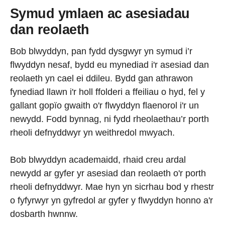
Symud ymlaen ac asesiadau
dan reolaeth
Bob blwyddyn, pan fydd dysgwyr yn symud i’r
flwyddyn nesaf, bydd eu mynediad i'r asesiad dan
reolaeth yn cael ei ddileu. Bydd gan athrawon
fynediad llawn i'r holl ffolderi a ffeiliau o hyd, fel y
gallant gopïo gwaith o'r flwyddyn flaenorol i'r un
newydd. Fodd bynnag, ni fydd rheolaethau’r porth
rheoli defnyddwyr yn weithredol mwyach.
Bob blwyddyn academaidd, rhaid creu ardal
newydd ar gyfer yr asesiad dan reolaeth o'r porth
rheoli defnyddwyr. Mae hyn yn sicrhau bod y rhestr
o fyfyrwyr yn gyfredol ar gyfer y flwyddyn honno a'r
dosbarth hwnnw.