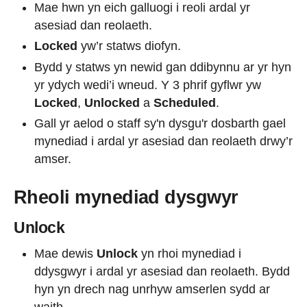
Mae hwn yn eich galluogi i reoli ardal yr
asesiad dan reolaeth.
Locked
yw’r statws diofyn.
Bydd y statws yn newid gan ddibynnu ar yr hyn
yr ydych wedi’i wneud. Y 3 phrif gyflwr yw
Locked
,
Unlocked
a
Scheduled
.
Gall yr aelod o staff sy'n dysgu'r dosbarth gael
mynediad i ardal yr asesiad dan reolaeth drwy’r
amser.
Rheoli mynediad dysgwyr
Unlock
Mae dewis
Unlock
yn rhoi mynediad i
ddysgwyr i ardal yr asesiad dan reolaeth. Bydd
hyn yn drech nag unrhyw amserlen sydd ar