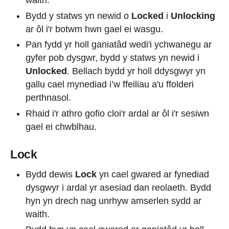
waith.
Bydd y statws yn newid o
Locked
i
Unlocking
ar ôl i'r botwm hwn gael ei wasgu.
Pan fydd yr holl ganiatâd wedi'i ychwanegu ar
gyfer pob dysgwr, bydd y statws yn newid i
Unlocked
. Bellach bydd yr holl ddysgwyr yn
gallu cael mynediad i’w ffeiliau a'u ffolderi
perthnasol.
Rhaid i'r athro gofio cloi'r ardal ar ôl i'r sesiwn
gael ei chwblhau.
Lock
Bydd dewis
Lock
yn cael gwared ar fynediad
dysgwyr i ardal yr asesiad dan reolaeth. Bydd
hyn yn drech nag unrhyw amserlen sydd ar
waith.