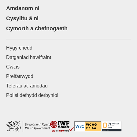
Amdanom ni
Cysylltu â ni
Cymorth a chefnogaeth
Hygyrchedd
Datganiad hawlfraint
Cwcis
Preifatrwydd
Telerau ac amodau
Polisi defnydd derbyniol