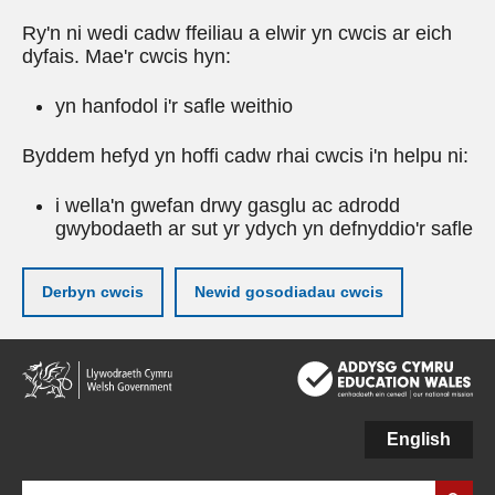
Ry'n ni wedi cadw ffeiliau a elwir yn cwcis ar eich
dyfais. Mae'r cwcis hyn:
yn hanfodol i'r safle weithio
Byddem hefyd yn hoffi cadw rhai cwcis i'n helpu ni:
i wella'n gwefan drwy gasglu ac adrodd
gwybodaeth ar sut yr ydych yn defnyddio'r safle
Derbyn cwcis
Newid gosodiadau cwcis
Neidio
i'r
prif
gynnwy
English