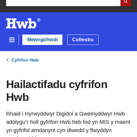
Mewngofnodi
Cofrestru
Cyfrifon Hwb
Hailactifadu cyfrifon
Hwb
Rhaid i Hyrwyddwyr Digidol a Gweinyddwyr Hwb
adolygu’r holl gyfrifon Hwb heb fod yn MIS y maent
yn gyfrifol amdanynt cyn diwedd y flwyddyn