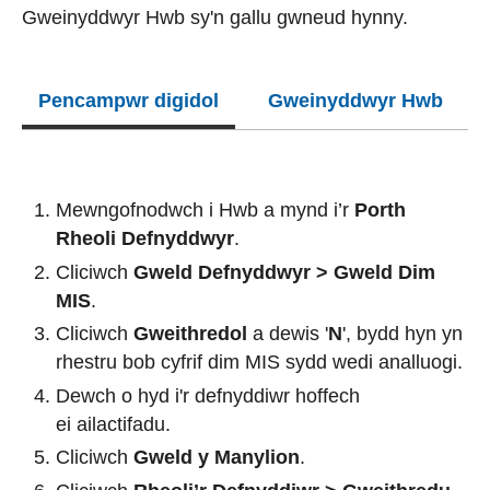
Gweinyddwyr Hwb sy'n gallu gwneud hynny.
Pencampwr digidol
Gweinyddwyr Hwb
Mewngofnodwch
i Hwb a mynd i’r
Porth
Rheoli Defnyddwyr
.
Cliciwch
Gweld Defnyddwyr > Gweld Dim
MIS
.
Cliciwch
Gweithredol
a dewis '
N
', bydd hyn yn
rhestru bob cyfrif dim MIS sydd wedi analluogi.
Dewch o hyd i'r defnyddiwr hoffech
ei ailactifadu.
Cliciwch
Gweld y Manylion
.