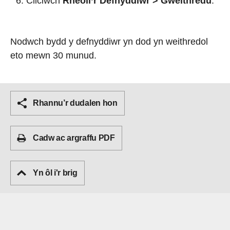
Cliciwch
Rheoli’r Defnyddiwr
>
Gweithredu
.
Nodwch bydd y defnyddiwr yn dod yn weithredol
eto mewn 30 munud.
Rhannu’r dudalen hon
Cadw ac argraffu PDF
Yn ôl i'r brig