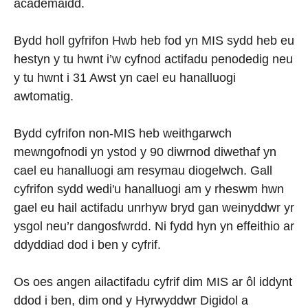
academaidd.
Bydd holl gyfrifon Hwb heb fod yn MIS sydd heb eu
hestyn y tu hwnt i’w cyfnod actifadu penodedig neu
y tu hwnt i 31 Awst yn cael eu hanalluogi
awtomatig.
Bydd cyfrifon non-MIS heb weithgarwch
mewngofnodi yn ystod y 90 diwrnod diwethaf yn
cael eu hanalluogi am resymau diogelwch. Gall
cyfrifon sydd wedi'u hanalluogi am y rheswm hwn
gael eu hail actifadu unrhyw bryd gan weinyddwr yr
ysgol neu’r dangosfwrdd. Ni fydd hyn yn effeithio ar
ddyddiad dod i ben y cyfrif.
Os oes angen ailactifadu cyfrif dim MIS ar ôl iddynt
ddod i ben, dim ond y Hyrwyddwr Digidol a