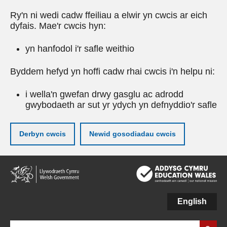
Ry'n ni wedi cadw ffeiliau a elwir yn cwcis ar eich
dyfais. Mae'r cwcis hyn:
yn hanfodol i'r safle weithio
Byddem hefyd yn hoffi cadw rhai cwcis i'n helpu ni:
i wella'n gwefan drwy gasglu ac adrodd
gwybodaeth ar sut yr ydych yn defnyddio'r safle
Derbyn cwcis
Newid gosodiadau cwcis
Neidio
i'r
prif
gynnwy
English