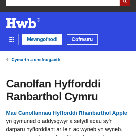
Mewngofnodi
Cofrestru
Cymorth a chefnogaeth
Canolfan Hyfforddi
Ranbarthol Cymru
Mae Canolfannau Hyfforddi Rhanbarthol Apple
yn gymuned o addysgwyr a sefydliadau sy'n
darparu hyfforddiant ar-lein ac wyneb yn wyneb.