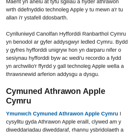
Maent yn anelu at tyfu sgiliau a hyder athrawon
wrth ddefnyddio technoleg Apple y tu mewn a'r tu
allan i'r ystafell ddosbarth.
Cynlluniwyd Canolfan Hyfforddi Ranbarthol Cymru
yn benodol ar gyfer addysgwyr ledled Cymru. Bydd
y gyfres hyfforddi unigryw hon yn darparu nifer o
sesiynau hyfforddi byw ac wedi'u recordio a fydd
yn archwilio'r ffyrdd y gall technoleg Apple wella a
thrawsnewid arferion addysgu a dysgu.
Cymuned Athrawon Apple
Cymru
Ymunwch Cymuned Athrawon Apple Cymru
I
cysylltu gyda Athrawon Apple eraill, clywed am y
diweddariadau diweddaraf, rhannu ysbridolaeth a