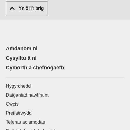
Yn ôl i'r brig
Amdanom ni
Cysylltu â ni
Cymorth a chefnogaeth
Hygyrchedd
Datganiad hawlfraint
Cwcis
Preifatrwydd
Telerau ac amodau