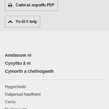
Cadw ac argraffu PDF
Yn ôl i'r brig
Amdanom ni
Cysylltu â ni
Cymorth a chefnogaeth
Hygyrchedd
Datganiad hawlfraint
Cwcis