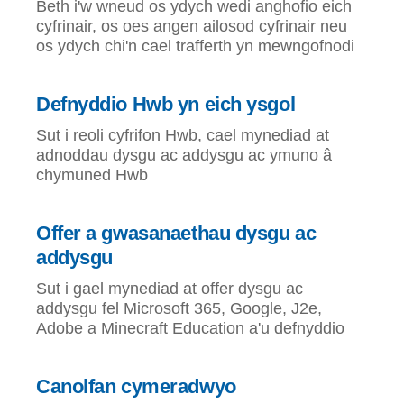
Beth i'w wneud os ydych wedi anghofio eich
cyfrinair, os oes angen ailosod cyfrinair neu
os ydych chi'n cael trafferth yn mewngofnodi
Defnyddio Hwb yn eich ysgol
Sut i reoli cyfrifon Hwb, cael mynediad at
adnoddau dysgu ac addysgu ac ymuno â
chymuned Hwb
Offer a gwasanaethau dysgu ac
addysgu
Sut i gael mynediad at offer dysgu ac
addysgu fel Microsoft 365, Google, J2e,
Adobe a Minecraft Education a'u defnyddio
Canolfan cymeradwyo