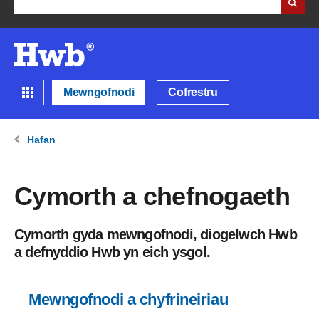
Mewngofnodi
Cofrestru
Hafan
Cymorth a chefnogaeth
Cymorth gyda mewngofnodi, diogelwch Hwb
a defnyddio Hwb yn eich ysgol.
Mewngofnodi a chyfrineiriau