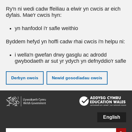
Ry'n ni wedi cadw ffeiliau a elwir yn cwcis ar eich
dyfais. Mae'r cwcis hyn:
yn hanfodol i'r safle weithio
Byddem hefyd yn hoffi cadw rhai cwcis i'n helpu ni:
i wella'n gwefan drwy gasglu ac adrodd
gwybodaeth ar sut yr ydych yn defnyddio'r safle
Derbyn cwcis
Newid gosodiadau cwcis
Neidio
i'r
prif
gynnwy
English