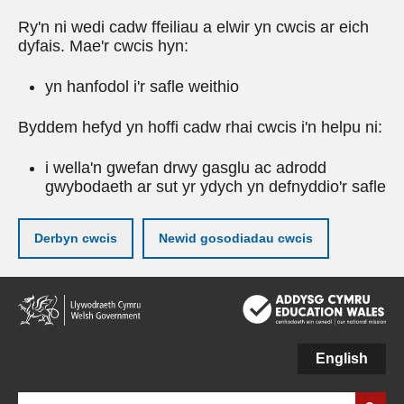
Ry'n ni wedi cadw ffeiliau a elwir yn cwcis ar eich
dyfais. Mae'r cwcis hyn:
yn hanfodol i'r safle weithio
Byddem hefyd yn hoffi cadw rhai cwcis i'n helpu ni:
i wella'n gwefan drwy gasglu ac adrodd
gwybodaeth ar sut yr ydych yn defnyddio'r safle
Derbyn cwcis
Newid gosodiadau cwcis
Neidio
i'r
prif
gynnwy
English