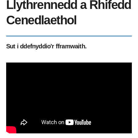
Llythrennedd a Rhifedd
Cenedlaethol
Sut i ddefnyddio'r fframwaith.