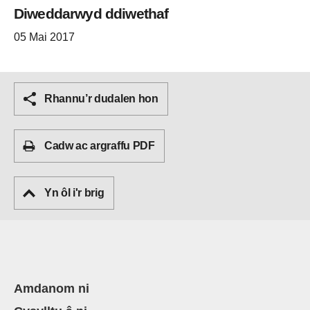
Diweddarwyd ddiwethaf
05 Mai 2017
Rhannu’r dudalen hon
Cadw ac argraffu PDF
Yn ôl i'r brig
Amdanom ni