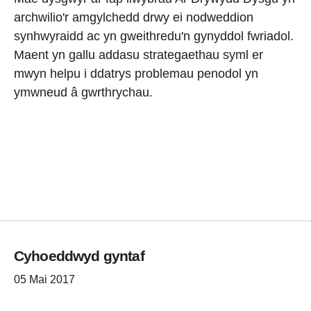
archwilio'r amgylchedd drwy ei nodweddion
synhwyraidd ac yn gweithredu'n gynyddol fwriadol.
Maent yn gallu addasu strategaethau syml er
mwyn helpu i ddatrys problemau penodol yn
ymwneud â gwrthrychau.
Cyhoeddwyd gyntaf
05 Mai 2017