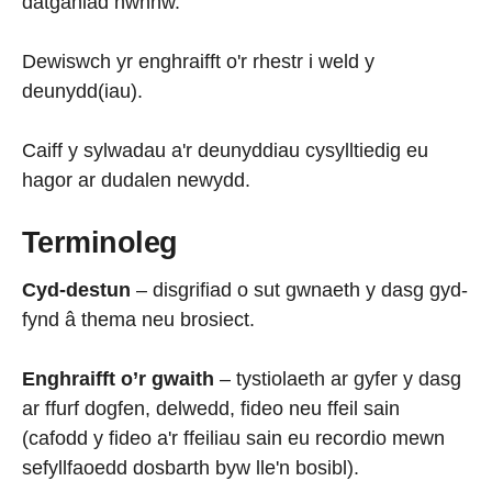
datganiad hwnnw.
Dewiswch yr enghraifft o'r rhestr i weld y
deunydd(iau).
Caiff y sylwadau a'r deunyddiau cysylltiedig eu
hagor ar dudalen newydd.
Terminoleg
Cyd-destun
– disgrifiad o sut gwnaeth y dasg gyd-
fynd â thema neu brosiect.
Enghraifft o’r gwaith
– tystiolaeth ar gyfer y dasg
ar ffurf dogfen, delwedd, fideo neu ffeil sain
(cafodd y fideo a'r ffeiliau sain eu recordio mewn
sefyllfaoedd dosbarth byw lle'n bosibl).