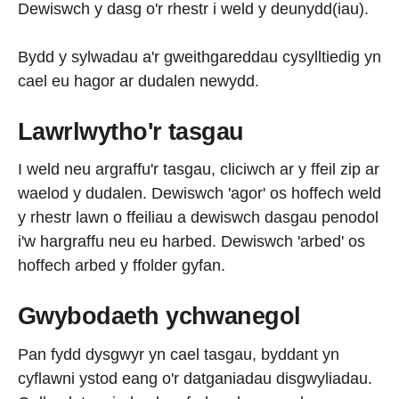
Dewiswch y dasg o'r rhestr i weld y deunydd(iau).
Bydd y sylwadau a'r gweithgareddau cysylltiedig yn
cael eu hagor ar dudalen newydd.
Lawrlwytho'r tasgau
I weld neu argraffu'r tasgau, cliciwch ar y ffeil zip ar
waelod y dudalen. Dewiswch 'agor' os hoffech weld
y rhestr lawn o ffeiliau a dewiswch dasgau penodol
i'w hargraffu neu eu harbed. Dewiswch 'arbed' os
hoffech arbed y ffolder gyfan.
Gwybodaeth ychwanegol
Pan fydd dysgwyr yn cael tasgau, byddant yn
cyflawni ystod eang o'r datganiadau disgwyliadau.