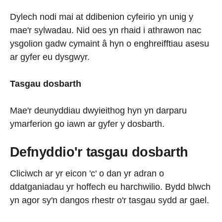
Dylech nodi mai at ddibenion cyfeirio yn unig y
mae'r sylwadau. Nid oes yn rhaid i athrawon nac
ysgolion gadw cymaint â hyn o enghreifftiau asesu
ar gyfer eu dysgwyr.
Tasgau dosbarth
Mae'r deunyddiau dwyieithog hyn yn darparu
ymarferion go iawn ar gyfer y dosbarth.
Defnyddio'r tasgau dosbarth
Cliciwch ar yr eicon 'c' o dan yr adran o
ddatganiadau yr hoffech eu harchwilio. Bydd blwch
yn agor sy'n dangos rhestr o'r tasgau sydd ar gael.