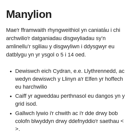
Manylion
Mae'r fframwaith rhyngweithiol yn caniatáu i chi
archwilio'r datganiadau disgwyliadau sy’n
amlinellu’r sgiliau y disgwyliwn i ddysgwyr eu
datblygu yn yr ysgol o 5 i 14 oed.
Dewiswch eich Cydran, e.e. Llythrennedd, ac
wedyn dewiswch y Llinyn a'r Elfen yr hoffech
eu harchwilio
Caiff yr agweddau perthnasol eu dangos yn y
grid isod.
Gallwch lywio i'r chwith ac i'r dde drwy bob
colofn blwyddyn drwy ddefnyddio'r saethau <
>.