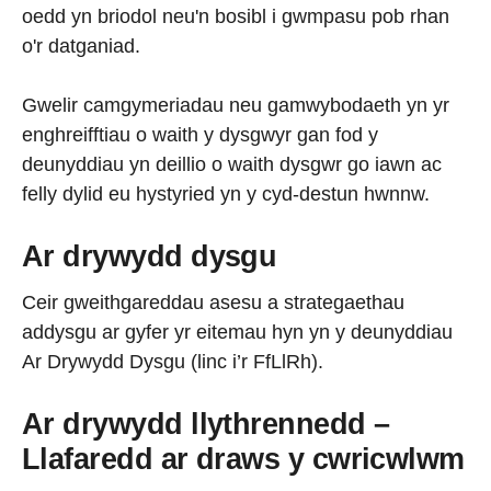
oedd yn briodol neu'n bosibl i gwmpasu pob rhan
o'r datganiad.
Gwelir camgymeriadau neu gamwybodaeth yn yr
enghreifftiau o waith y dysgwyr gan fod y
deunyddiau yn deillio o waith dysgwr go iawn ac
felly dylid eu hystyried yn y cyd-destun hwnnw.
Ar drywydd dysgu
Ceir gweithgareddau asesu a strategaethau
addysgu ar gyfer yr eitemau hyn yn y deunyddiau
Ar Drywydd Dysgu (linc i’r FfLlRh).
Ar drywydd llythrennedd –
Llafaredd ar draws y cwricwlwm