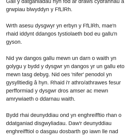
Gall y datganiadau hyn fod ar draws cydrannau a
grwpiau blwyddyn y FfLlRh.
Wrth asesu dysgwyr yn erbyn y FfLlRh, mae'n
rhaid iddynt ddangos tystiolaeth bod eu gallu'n
gyson.
Nid yw dangos gallu mewn un darn o waith yn
golygu y bydd y dysgwr yn dangos yr un gallu eto
mewn tasg debyg. Nid oes 'nifer' penodol yn
gysylltiedig â hyn. Rhaid i'r athro/athrawes fesur
perfformiad y dysgwr dros amser ac mewn
amrywiaeth o ddarnau waith.
Bydd rhai deunyddiau ond yn enghreifftio rhan o
ddatganiad disgwyliadau. Daw'r deunyddiau
enghreifftiol o dasgau dosbarth go iawn lle nad