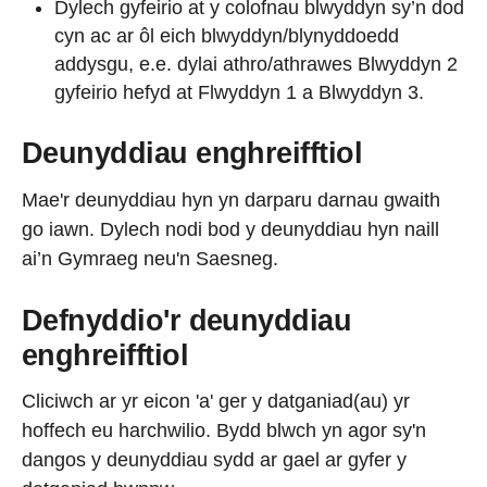
Dylech gyfeirio at y colofnau blwyddyn sy’n dod
cyn ac ar ôl eich blwyddyn/blynyddoedd
addysgu, e.e. dylai athro/athrawes Blwyddyn 2
gyfeirio hefyd at Flwyddyn 1 a Blwyddyn 3.
Deunyddiau enghreifftiol
Mae'r deunyddiau hyn yn darparu darnau gwaith
go iawn. Dylech nodi bod y deunyddiau hyn naill
ai’n Gymraeg neu'n Saesneg.
Defnyddio'r deunyddiau
enghreifftiol
Cliciwch ar yr eicon 'a' ger y datganiad(au) yr
hoffech eu harchwilio. Bydd blwch yn agor sy'n
dangos y deunyddiau sydd ar gael ar gyfer y