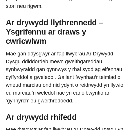
stori neu rigwm.
Ar drywydd llythrennedd –
Ysgrifennu ar draws y
cwricwlwm
Mae gan ddysgwyr ar fap llwybrau Ar Drywydd
Dysgu ddiddordeb mewn gweithgareddau
synhwyraidd gan gynnwys y rhai sydd ag elfennau
cyffyrddol a gweledol. Gallant fwynhau’r teimlad o
wneud marciau ond nid ydynt o reidrwydd yn llywio
eu marciau’n weledol nac yn canolbwyntio ar
‘gynnyrch’ eu gweithredoedd.
Ar drywydd rhifedd
Mae dysgwyr ar fap llwybrau Ar Drywydd Dysgu yn