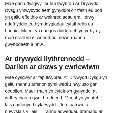
Mae gan ddysgwyr ar fap llwybrau Ar Drywydd
Dysgu ymwybyddiaeth gynyddol o'r ffaith eu bod
yn gallu effeithio ar weithrediadau eraill drwy
ddefnyddio eu hymddygiadau cyfathrebu eu
hunain. Maent yn dangos diddordeb yn yr hyn y
mae eraill yn ei wneud ac mewn rhannu
gwybodaeth â nhw.
Ar drywydd llythrennedd –
Darllen ar draws y cwricwlwm
Mae dysgwyr ar fap llwybrau Ar Drywydd Dysgu yn
gallu rhannu arferion syml wedi'u hwyluso gan
oedolion. Mae'r rhain yn cyfeirio'n gynyddol at
wrthrychau a gweithredoedd. Maent yn ymateb i
lais darllenydd cyfarwydd – tôn, patrwm a
phwyslais y llais – i rannu agweddau dramatig ar