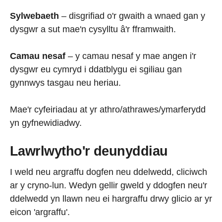
Sylwebaeth
– disgrifiad o'r gwaith a wnaed gan y
dysgwr a sut mae'n cysylltu â'r fframwaith.
Camau nesaf
– y camau nesaf y mae angen i'r
dysgwr eu cymryd i ddatblygu ei sgiliau gan
gynnwys tasgau neu heriau.
Mae'r cyfeiriadau at yr athro/athrawes/ymarferydd
yn gyfnewidiadwy.
Lawrlwytho'r deunyddiau
I weld neu argraffu dogfen neu ddelwedd, cliciwch
ar y cryno-lun. Wedyn gellir gweld y ddogfen neu'r
ddelwedd yn llawn neu ei hargraffu drwy glicio ar yr
eicon 'argraffu'.