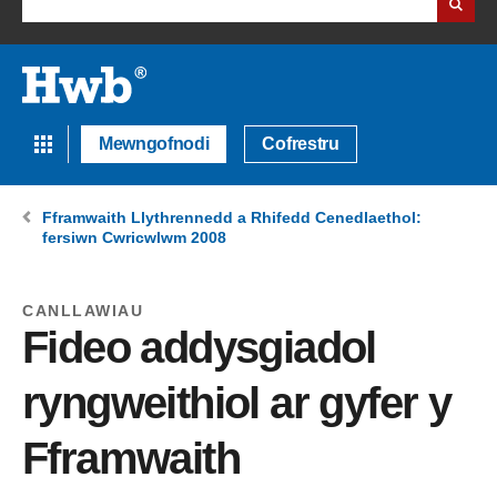
Mewngofnodi
Cofrestru
Fframwaith Llythrennedd a Rhifedd Cenedlaethol:
fersiwn Cwricwlwm 2008
CANLLAWIAU
Fideo addysgiadol
ryngweithiol ar gyfer y
Fframwaith