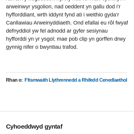
arweinwyr ysgolion, nad oeddent yn gallu dod i’r
hyfforddiant, wrth iddynt fynd ati i weithio gyda’r
Canllawiau Arweinyddiaeth. Ond efallai eu rôl fwyaf
defnyddiol yw fel adnodd ar gyfer sesiynau
hyfforddi yn yr ysgol; mae pob clip yn gorffen drwy
gynnig nifer o bwyntiau trafod.
Rhan o
:
Fframwaith Llythrennedd a Rhifedd Cenedlaethol
Cyhoeddwyd gyntaf