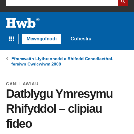
Mewngofnodi
Cofrestru
Fframwaith Llythrennedd a Rhifedd Cenedlaethol:
fersiwn Cwricwlwm 2008
CANLLAWIAU
Datblygu Ymresymu
Rhifyddol – clipiau
fideo