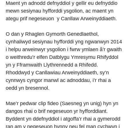
Maent yn adnodd defnyddiol y gellir eu defnyddio
mewn sesiynau hyfforddi ysgolion, ac maent yn
ategu prif negeseuon y Canllaw Arweinyddiaeth.
O dan y Rhaglen Gymorth Genedlaethol,
cynhaliwyd sesiynau hyfforddi yng ngwanwyn 2014
i helpu arweinwyr ysgolion i fwrw ymlaen â’r gwaith
o weithredu’r elfen Datblygu Ymresymu Rhifyddol
yn y Fframwaith Llythrennedd a Rhifedd.
Rhoddwyd y Canllawiau Arweinyddiaeth, sy’n
cynnwys cyngor manwl ac adnoddau, i’r rhai a
oedd yn bresennol.
Mae’r pedwar clip fideo (Saesneg yn unig) hyn yn
dangos rhai o brif negeseuon yr hyfforddiant.
Byddent yn ddefnyddiol i atgoffa’r rhai a gymerodd
ran am y negeseuon hynny neu fel man cychwyn i