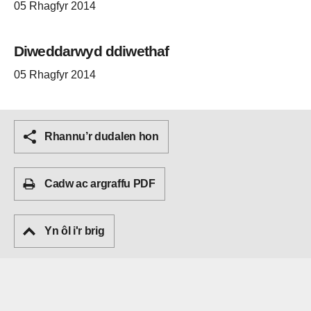
05 Rhagfyr 2014
Diweddarwyd ddiwethaf
05 Rhagfyr 2014
Rhannu’r dudalen hon
Cadw ac argraffu PDF
Yn ôl i'r brig