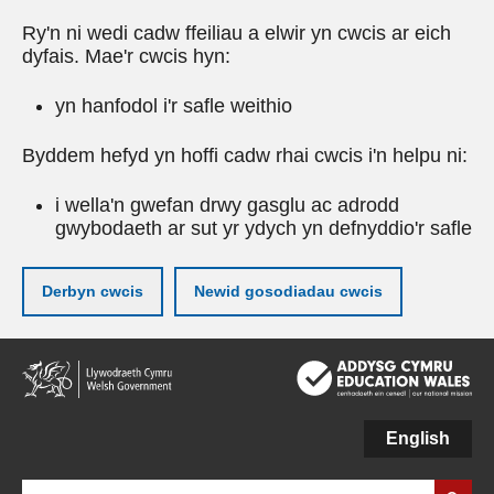
Ry'n ni wedi cadw ffeiliau a elwir yn cwcis ar eich
dyfais. Mae'r cwcis hyn:
yn hanfodol i'r safle weithio
Byddem hefyd yn hoffi cadw rhai cwcis i'n helpu ni:
i wella'n gwefan drwy gasglu ac adrodd
gwybodaeth ar sut yr ydych yn defnyddio'r safle
Derbyn cwcis
Newid gosodiadau cwcis
Neidio
i'r
prif
gynnwy
English