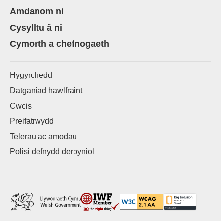
Amdanom ni
Cysylltu â ni
Cymorth a chefnogaeth
Hygyrchedd
Datganiad hawlfraint
Cwcis
Preifatrwydd
Telerau ac amodau
Polisi defnydd derbyniol