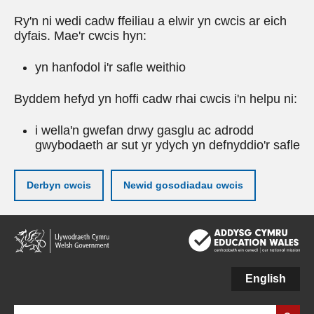
Ry'n ni wedi cadw ffeiliau a elwir yn cwcis ar eich
dyfais. Mae'r cwcis hyn:
yn hanfodol i'r safle weithio
Byddem hefyd yn hoffi cadw rhai cwcis i'n helpu ni:
i wella'n gwefan drwy gasglu ac adrodd
gwybodaeth ar sut yr ydych yn defnyddio'r safle
Derbyn cwcis
Newid gosodiadau cwcis
Neidio
i'r
prif
gynnwy
English