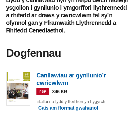
Bydd y canllawiau hyn yn helpu uwch reolwyr
ysgolion i gynllunio i ymgorffori llythrennedd
a rhifedd ar draws y cwricwlwm fel sy’n
ofynnol gan y Fframwaith Llythrennedd a
Rhifedd Cenedlaethol.
Dogfennau
Canllawiau ar gynllunio’r
cwricwlwm
346 KB
PDF
Efallai na fydd y ffeil hon yn hygyrch.
Cais am fformat gwahanol