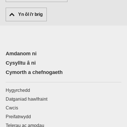
Yn ôl i'r brig
Amdanom ni
Cysylltu â ni
Cymorth a chefnogaeth
Hygyrchedd
Datganiad hawlfraint
Cwcis
Preifatrwydd
Telerau ac amodau