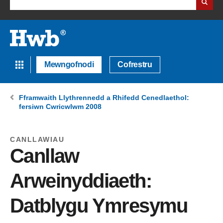
Mewngofnodi
Cofrestru
Fframwaith Llythrennedd a Rhifedd Cenedlaethol:
fersiwn Cwricwlwm 2008
CANLLAWIAU
Canllaw
Arweinyddiaeth:
Datblygu Ymresymu