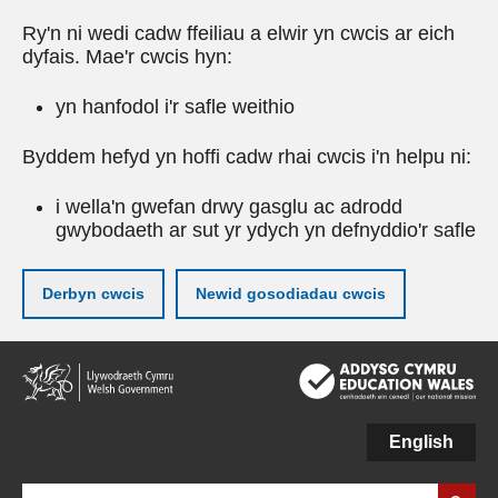
Ry'n ni wedi cadw ffeiliau a elwir yn cwcis ar eich
dyfais. Mae'r cwcis hyn:
yn hanfodol i'r safle weithio
Byddem hefyd yn hoffi cadw rhai cwcis i'n helpu ni:
i wella'n gwefan drwy gasglu ac adrodd
gwybodaeth ar sut yr ydych yn defnyddio'r safle
Derbyn cwcis
Newid gosodiadau cwcis
Neidio
i'r
prif
gynnwy
English