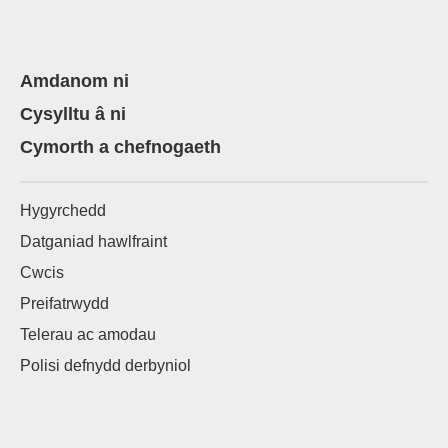
Amdanom ni
Cysylltu â ni
Cymorth a chefnogaeth
Hygyrchedd
Datganiad hawlfraint
Cwcis
Preifatrwydd
Telerau ac amodau
Polisi defnydd derbyniol