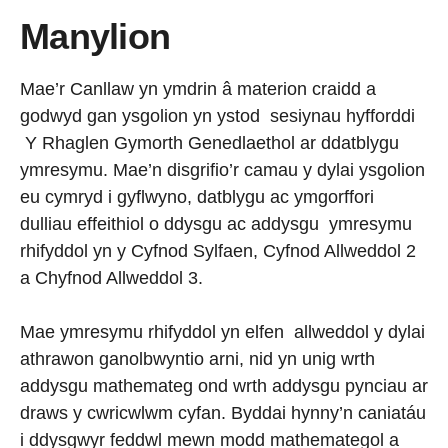
Manylion
Mae’r Canllaw yn ymdrin â materion craidd a
godwyd gan ysgolion yn ystod sesiynau hyfforddi
Y Rhaglen Gymorth Genedlaethol ar ddatblygu
ymresymu. Mae’n disgrifio’r camau y dylai ysgolion
eu cymryd i gyflwyno, datblygu ac ymgorffori
dulliau effeithiol o ddysgu ac addysgu ymresymu
rhifyddol yn y Cyfnod Sylfaen, Cyfnod Allweddol 2
a Chyfnod Allweddol 3.
Mae ymresymu rhifyddol yn elfen allweddol y dylai
athrawon ganolbwyntio arni, nid yn unig wrth
addysgu mathemateg ond wrth addysgu pynciau ar
draws y cwricwlwm cyfan. Byddai hynny’n caniatáu
i ddysgwyr feddwl mewn modd mathemategol a