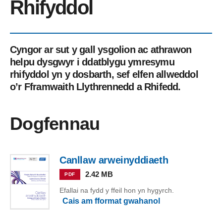
Rhifyddol
Cyngor ar sut y gall ysgolion ac athrawon
helpu dysgwyr i ddatblygu ymresymu
rhifyddol yn y dosbarth, sef elfen allweddol
o’r Fframwaith Llythrennedd a Rhifedd.
Dogfennau
Canllaw arweinyddiaeth
2.42 MB
PDF
Efallai na fydd y ffeil hon yn hygyrch.
Cais am fformat gwahanol