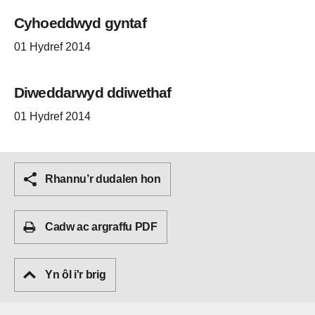
Cyhoeddwyd gyntaf
01 Hydref 2014
Diweddarwyd ddiwethaf
01 Hydref 2014
Rhannu’r dudalen hon
Cadw ac argraffu PDF
Yn ôl i'r brig