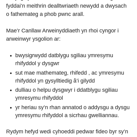
fyddai’n meithrin dealltwriaeth newydd a dwysach
o fathemateg a phob pwnc arall.
Mae’r Canllaw Arweinyddiaeth yn rhoi cyngor i
arweinwyr ysgolion ar:
bwysigrwydd datblygu sgiliau ymresymu
rhifyddol y dysgwr
sut mae mathemateg, rhifedd , ac ymresymu
rhifyddol yn gysylltiedig â’i gilydd
dulliau o helpu dysgwyr i ddatblygu sgiliau
ymresymu rhifyddol
yr heriau sy’n rhan annatod o addysgu a dysgu
ymresymu rhifyddol a sicrhau gwelliannau.
Rydym hefyd wedi cyhoeddi pedwar fideo byr sy’n