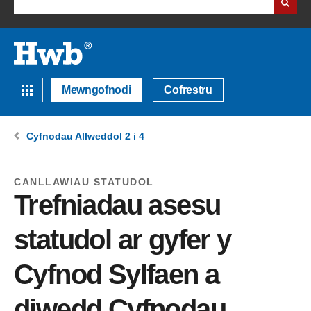
Mewngofnodi
Cofrestru
Cyfnodau Allweddol 2 i 4
CANLLAWIAU STATUDOL
Trefniadau asesu
statudol ar gyfer y
Cyfnod Sylfaen a
diwedd Cyfnodau