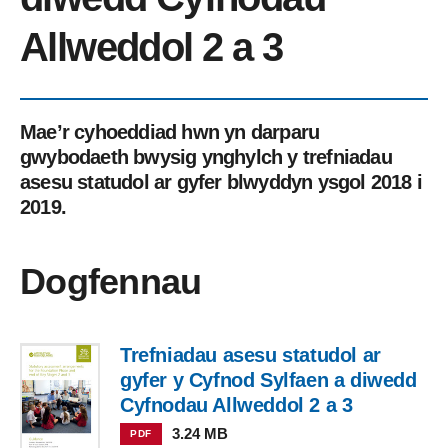
Allweddol 2 a 3
Mae’r cyhoeddiad hwn yn darparu
gwybodaeth bwysig ynghylch y trefniadau
asesu statudol ar gyfer blwyddyn ysgol 2018 i
2019.
Dogfennau
Trefniadau asesu statudol ar
gyfer y Cyfnod Sylfaen a diwedd
Cyfnodau Allweddol 2 a 3
3.24 MB
PDF