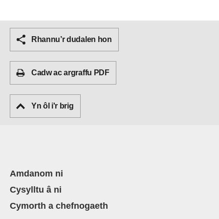
Rhannu’r dudalen hon
Cadw ac argraffu PDF
Yn ôl i'r brig
Amdanom ni
Cysylltu â ni
Cymorth a chefnogaeth