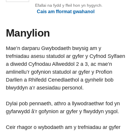
Efallai na fydd y ffeil hon yn hygyrch.
Cais am fformat gwahanol
Manylion
Mae’n darparu Gwybodaeth bwysig am y
trefniadau asesu statudol ar gyfer y Cyfnod Sylfaen
a diwedd Cyfnodau Allweddol 2 a 3, ac mae’n
amlinellu’r gofynion statudol ar gyfer y Profion
Darllen a Rhifedd Cenedlaethol a gynhelir bob
blwyddyn a’r asesiadau personol.
Dylai pob pennaeth, athro a llywodraethwr fod yn
gyfarwydd â’r gofynion ar gyfer y flwyddyn ysgol.
Ceir rhagor o wybodaeth am y trefniadau ar gyfer