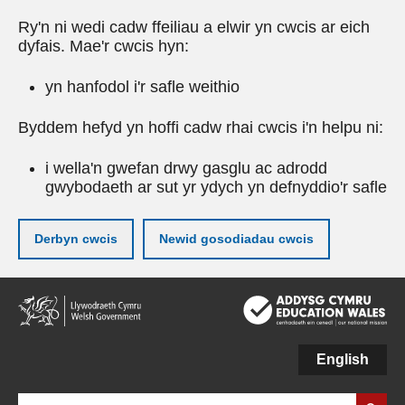
Ry'n ni wedi cadw ffeiliau a elwir yn cwcis ar eich
dyfais. Mae'r cwcis hyn:
yn hanfodol i'r safle weithio
Byddem hefyd yn hoffi cadw rhai cwcis i'n helpu ni:
i wella'n gwefan drwy gasglu ac adrodd
gwybodaeth ar sut yr ydych yn defnyddio'r safle
Derbyn cwcis
Newid gosodiadau cwcis
Neidio
i'r
prif
gynnwy
English