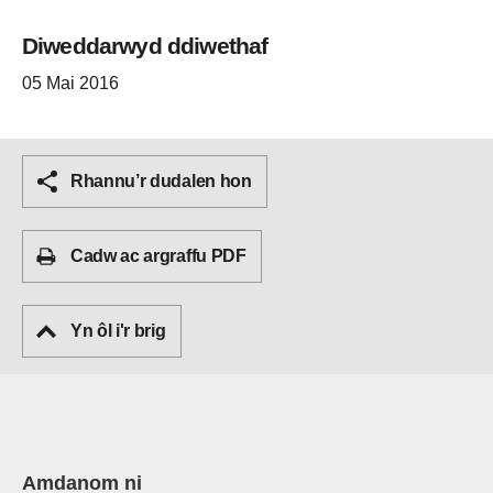
Diweddarwyd ddiwethaf
05 Mai 2016
Rhannu’r dudalen hon
Cadw ac argraffu PDF
Yn ôl i'r brig
Amdanom ni