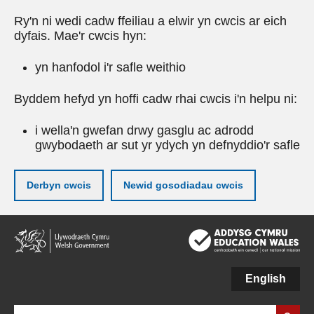
Ry'n ni wedi cadw ffeiliau a elwir yn cwcis ar eich
dyfais. Mae'r cwcis hyn:
yn hanfodol i'r safle weithio
Byddem hefyd yn hoffi cadw rhai cwcis i'n helpu ni:
i wella'n gwefan drwy gasglu ac adrodd
gwybodaeth ar sut yr ydych yn defnyddio'r safle
Derbyn cwcis
Newid gosodiadau cwcis
Neidio
i'r
prif
gynnwy
English