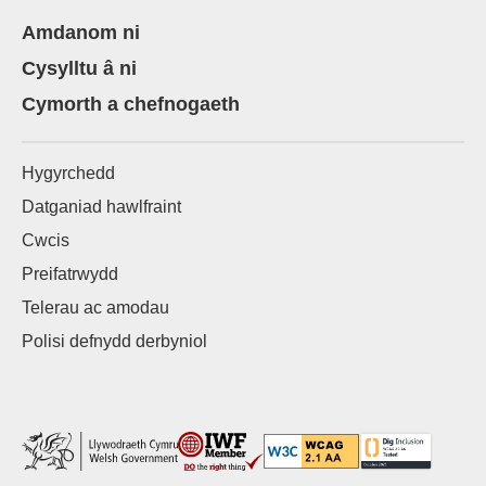
Amdanom ni
Cysylltu â ni
Cymorth a chefnogaeth
Hygyrchedd
Datganiad hawlfraint
Cwcis
Preifatrwydd
Telerau ac amodau
Polisi defnydd derbyniol