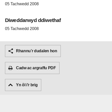
05 Tachwedd 2008
Diweddarwyd ddiwethaf
05 Tachwedd 2008
Rhannu’r dudalen hon
Cadw ac argraffu PDF
Yn ôl i'r brig