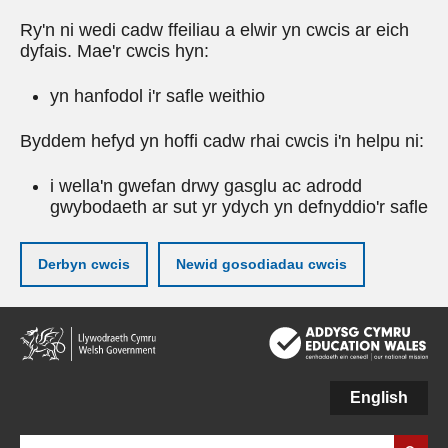
Ry'n ni wedi cadw ffeiliau a elwir yn cwcis ar eich
dyfais. Mae'r cwcis hyn:
yn hanfodol i'r safle weithio
Byddem hefyd yn hoffi cadw rhai cwcis i'n helpu ni:
i wella'n gwefan drwy gasglu ac adrodd
gwybodaeth ar sut yr ydych yn defnyddio'r safle
Derbyn cwcis
Newid gosodiadau cwcis
Neidio
i'r
prif
gynnwy
English