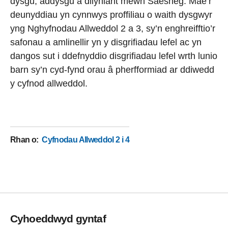
dysgu, addysgu a dilyniant mewn Saesneg. Mae’r
deunyddiau yn cynnwys proffiliau o waith dysgwyr
yng Nghyfnodau Allweddol 2 a 3, sy’n enghreifftio’r
safonau a amlinellir yn y disgrifiadau lefel ac yn
dangos sut i ddefnyddio disgrifiadau lefel wrth lunio
barn sy’n cyd-fynd orau â pherfformiad ar ddiwedd
y cyfnod allweddol.
Rhan o
:
Cyfnodau Allweddol 2 i 4
Cyhoeddwyd gyntaf