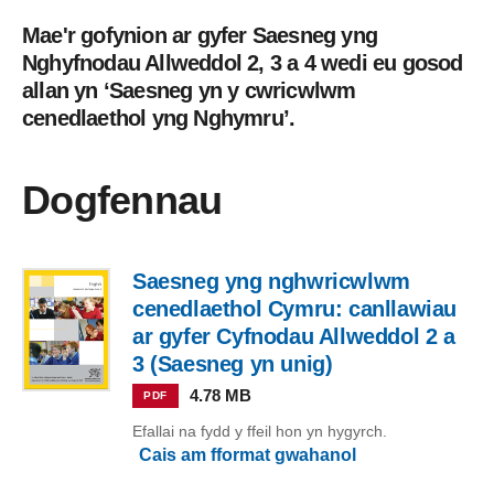
Mae'r gofynion ar gyfer Saesneg yng
Nghyfnodau Allweddol 2, 3 a 4 wedi eu gosod
allan yn ‘Saesneg yn y cwricwlwm
cenedlaethol yng Nghymru’.
Dogfennau
Saesneg yng nghwricwlwm
cenedlaethol Cymru: canllawiau
ar gyfer Cyfnodau Allweddol 2 a
3 (Saesneg yn unig)
4.78 MB
PDF
Efallai na fydd y ffeil hon yn hygyrch.
Cais am fformat gwahanol