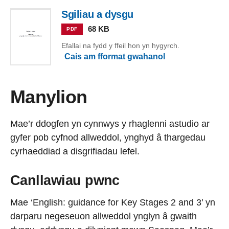
Sgiliau a dysgu
68 KB
PDF
Efallai na fydd y ffeil hon yn hygyrch.
Cais am fformat gwahanol
Manylion
Mae’r ddogfen yn cynnwys y rhaglenni astudio ar
gyfer pob cyfnod allweddol, ynghyd â thargedau
cyrhaeddiad a disgrifiadau lefel.
Canllawiau pwnc
Mae ‘English: guidance for Key Stages 2 and 3’ yn
darparu negeseuon allweddol ynglyn â gwaith