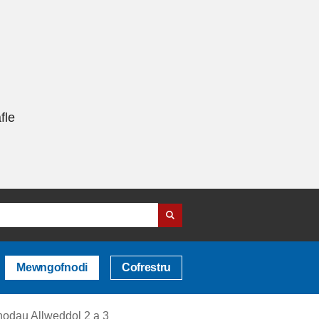
fle
Mewngofnodi
Cofrestru
nodau Allweddol 2 a 3