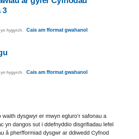
awiau ar gyfer Cyfnodau
 3
Cais am fformat gwahanol
on yn hygyrch.
sgu
Cais am fformat gwahanol
on yn hygyrch.
o waith dysgwyr er mwyn egluro’r safonau a
 ac yn dangos sut i ddefnyddio disgrifiadau lefel
rau â pherfformiad dysgwr ar ddiwedd Cyfnod