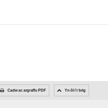
Cadw ac argraffu PDF
Yn ôl i'r brig