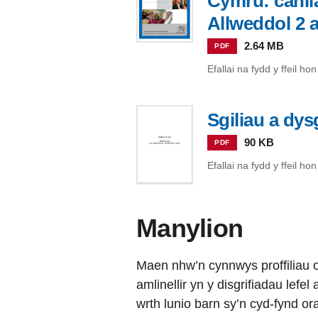
Cymru: canll
Allweddol 2 a
2.64 MB
PDF
Efallai na fydd y ffeil h
Sgiliau a dy
90 KB
PDF
Efallai na fydd y ffeil h
Manylion
Maen nhw’n cynnwys proffiliau 
amlinellir yn y disgrifiadau lefel
wrth lunio barn sy’n cyd-fynd o