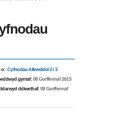
Cyfnodau
 o
:
Cyfnodau Allweddol 2 i 3
eddwyd gyntaf:
08 Gorffennaf 2015
ddarwyd ddiwethaf:
08 Gorffennaf