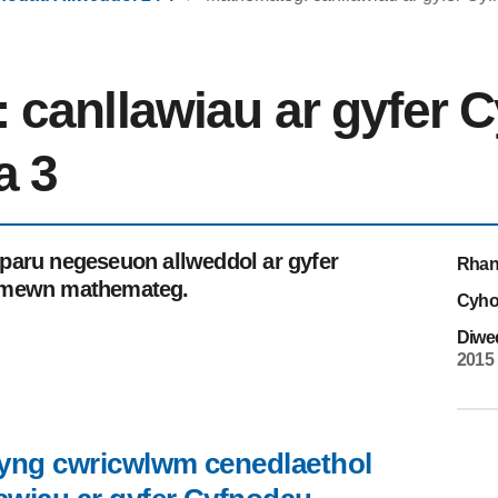
 canllawiau ar gyfer 
a 3
paru negeseuon allweddol ar gyfer
Rhan
u mewn mathemateg.
Cyho
Diwe
2015
yng cwricwlwm cenedlaethol