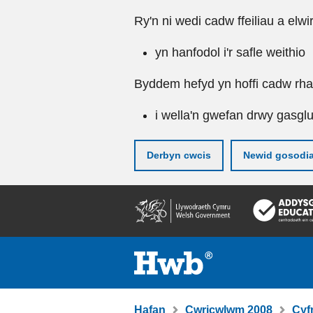
Ry'n ni wedi cadw ffeiliau a elwi
yn hanfodol i'r safle weithio
Byddem hefyd yn hoffi cadw rhai 
i wella'n gwefan drwy gasgl
Derbyn cwcis
Newid gosodi
Neidio
i'r
prif
gynnwy
Hafan
Cwricwlwm 2008
Cyf