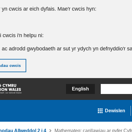
r yn cwcis ar eich dyfais. Mae'r cwcis hyn:
cwcis i'n helpu ni:
u ac adrodd gwybodaeth ar sut yr ydych yn defnyddio'r sa
adau cwcis
English
Dewislen
nodau Allweddol 2 i 4
Mathemateg: canllawiau ar gyfer Cyf