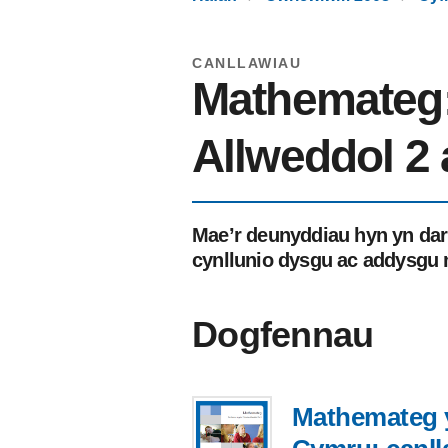
CANLLAWIAU
Mathemateg:
Allweddol 2 
Mae’r deunyddiau hyn yn dar
cynllunio dysgu ac addysg
Dogfennau
Mathemateg 