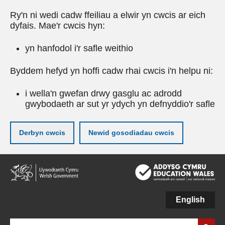
Ry'n ni wedi cadw ffeiliau a elwir yn cwcis ar eich
dyfais. Mae'r cwcis hyn:
yn hanfodol i'r safle weithio
Byddem hefyd yn hoffi cadw rhai cwcis i'n helpu ni:
i wella'n gwefan drwy gasglu ac adrodd
gwybodaeth ar sut yr ydych yn defnyddio'r safle
Derbyn cwcis
Newid gosodiadau cwcis
Neidio
i'r
prif
gynnwy
English