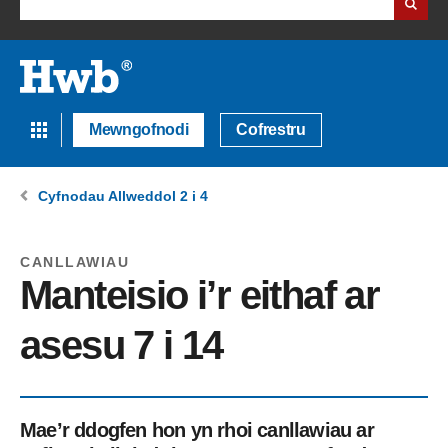
Mewngofnodi
Cofrestru
Cyfnodau Allweddol 2 i 4
CANLLAWIAU
Manteisio i’r eithaf ar
asesu 7 i 14
Mae’r ddogfen hon yn rhoi canllawiau ar