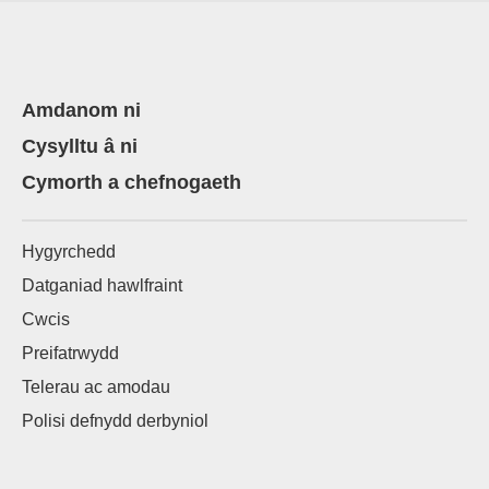
Amdanom ni
Cysylltu â ni
Cymorth a chefnogaeth
Hygyrchedd
Datganiad hawlfraint
Cwcis
Preifatrwydd
Telerau ac amodau
Polisi defnydd derbyniol