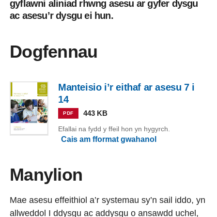
gyflawni aliniad rhwng asesu ar gyfer dysgu
ac asesu’r dysgu ei hun.
Dogfennau
Manteisio i’r eithaf ar asesu 7 i
14
443 KB
PDF
Efallai na fydd y ffeil hon yn hygyrch.
Cais am fformat gwahanol
Manylion
Mae asesu effeithiol a’r systemau sy’n sail iddo, yn
allweddol I ddysgu ac addysgu o ansawdd uchel,