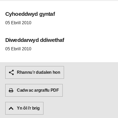
Cyhoeddwyd gyntaf
05 Ebrill 2010
Diweddarwyd ddiwethaf
05 Ebrill 2010
Rhannu’r dudalen hon
Cadw ac argraffu PDF
Yn ôl i'r brig