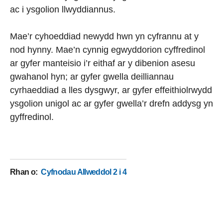
ac i ysgolion llwyddiannus.
Mae’r cyhoeddiad newydd hwn yn cyfrannu at y
nod hynny. Mae’n cynnig egwyddorion cyffredinol
ar gyfer manteisio i’r eithaf ar y dibenion asesu
gwahanol hyn; ar gyfer gwella deilliannau
cyrhaeddiad a lles dysgwyr, ar gyfer effeithiolrwydd
ysgolion unigol ac ar gyfer gwella’r drefn addysg yn
gyffredinol.
Rhan o
:
Cyfnodau Allweddol 2 i 4