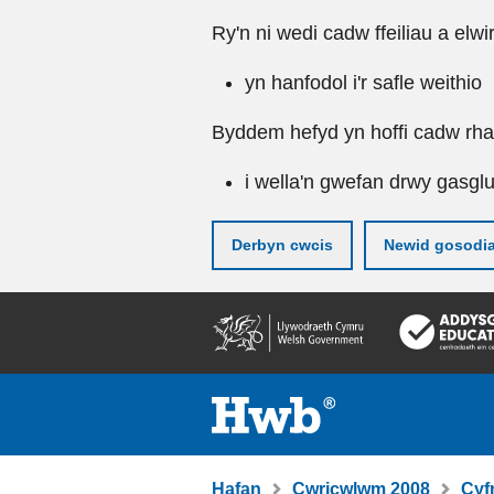
Ry'n ni wedi cadw ffeiliau a elwi
yn hanfodol i'r safle weithio
Byddem hefyd yn hoffi cadw rhai 
i wella'n gwefan drwy gasgl
Derbyn cwcis
Newid gosodi
Neidio
i'r
prif
gynnwy
Hafan
Cwricwlwm 2008
Cyf