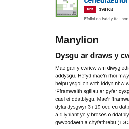
cenedlaetho
198 KB
PDF
Efallai na fydd y ffeil h
Manylion
Dysgu ar draws y c
Mae gan y cwricwlwm diwygiedig
addysgu. Hefyd mae’n rhoi mwy 
helpu ysgolion wrth iddyn nhw 
‘Fframwaith sgiliau ar gyfer dy
cael ei ddatblygu. Mae’r fframwai
dylai dysgwyr 3 i 19 oed eu dat
a dilyniant yn y broses o ddatbl
gwybodaeth a chyfathrebu (TGC