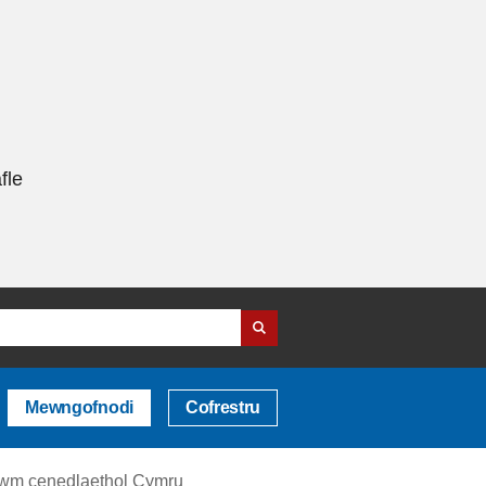
fle
Mewngofnodi
Cofrestru
lwm cenedlaethol Cymru