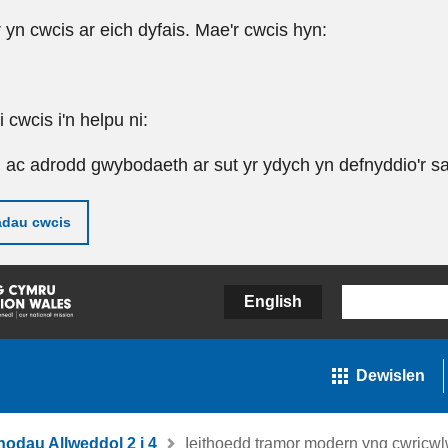
r yn cwcis ar eich dyfais. Mae'r cwcis hyn:
cwcis i'n helpu ni:
u ac adrodd gwybodaeth ar sut yr ydych yn defnyddio'r sa
adau cwcis
English
Dewislen
nodau Allweddol 2 i 4
Ieithoedd tramor modern yng cwricw