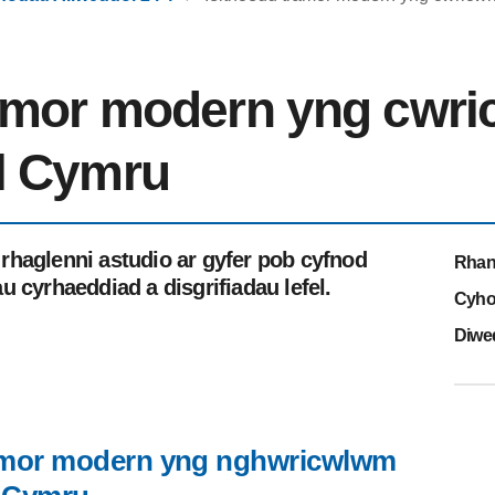
ramor modern yng cwr
l Cymru
rhaglenni astudio ar gyfer pob cyfnod
Rhan
 cyrhaeddiad a disgrifiadau lefel.
Cyho
Diwe
ramor modern yng nghwricwlwm