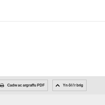
Cadw ac argraffu PDF
Yn ôl i'r brig