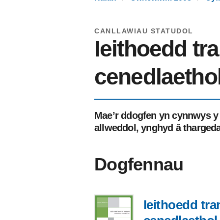
CANLLAWIAU STATUDOL
Ieithoedd t
cenedlaetho
Mae’r ddogfen yn cynnwys y 
allweddol, ynghyd â thargedau
Dogfennau
Ieithoedd t