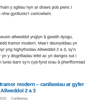
hain y sgiliau hyn ar draws pob pwnc i
 nhw gynllunio’r cwricwlwm.
euon allweddol ynglyn â gwaith dysgu,
oedd tramor modern. Mae’r deunyddiau yn
wyr yng Nghyfnodau Allweddol 2 a 3, sy’n
r yn y disgrifiadau lefel ac yn dangos sut i
th lunio barn sy’n cyd-fynd orau â pherfformiad
 tramor modern – canllawiau ar gyfer
Allweddol 2 a 3
2015
Canllawiau