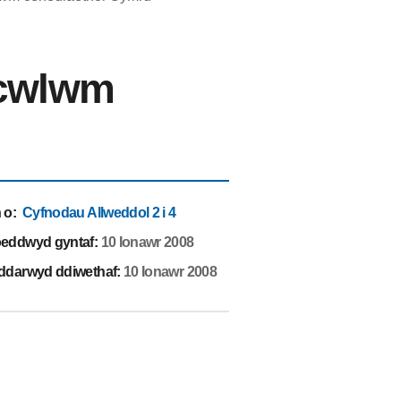
icwlwm
 o
:
Cyfnodau Allweddol 2 i 4
eddwyd gyntaf:
10 Ionawr 2008
ddarwyd ddiwethaf:
10 Ionawr 2008