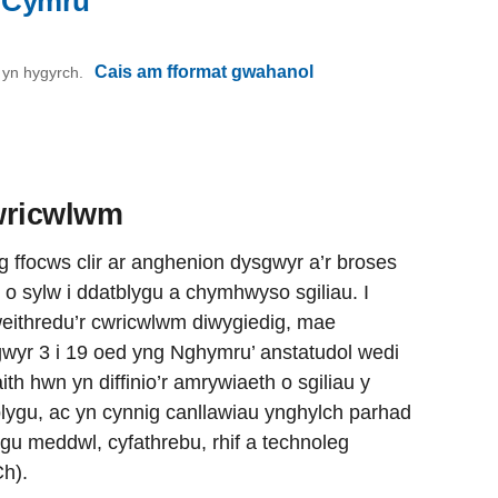
l Cymru
Cais am fformat gwahanol
on yn hygyrch.
wricwlwm
 ffocws clir ar anghenion dysgwyr a’r broses
o sylw i ddatblygu a chymhwyso sgiliau. I
weithredu’r cwricwlwm diwygiedig, mae
sgwyr 3 i 19 oed yng Nghymru’ anstatudol wedi
th hwn yn diffinio’r amrywiaeth o sgiliau y
blygu, ac yn cynnig canllawiau ynghylch parhad
ygu meddwl, cyfathrebu, rhif a technoleg
h).