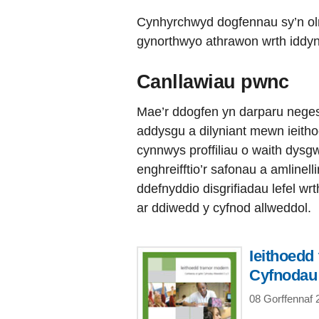
Cynhyrchwyd dogfennau sy’n olr
gynorthwyo athrawon wrth iddyn
Canllawiau pwnc
Mae’r ddogfen yn darparu neges
addysgu a dilyniant mewn ieith
cynnwys proffiliau o waith dysg
enghreifftio’r safonau a amlinelli
ddefnyddio disgrifiadau lefel wr
ar ddiwedd y cyfnod allweddol.
Ieithoedd
Cyfnodau 
08 Gorffennaf 