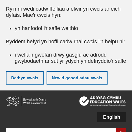
Ry'n ni wedi cadw ffeiliau a elwir yn cwcis ar eich
dyfais. Mae'r cwcis hyn:
yn hanfodol i'r safle weithio
Byddem hefyd yn hoffi cadw rhai cwcis i'n helpu ni:
i wella'n gwefan drwy gasglu ac adrodd
gwybodaeth ar sut yr ydych yn defnyddio'r safle
Derbyn cwcis
Newid gosodiadau cwcis
Neidio
i'r
prif
gynnwy
English