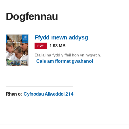
Dogfennau
Ffydd mewn addysg
1.93 MB
PDF
Efallai na fydd y ffeil hon yn hygyrch.
Cais am fformat gwahanol
Rhan o
:
Cyfnodau Allweddol 2 i 4