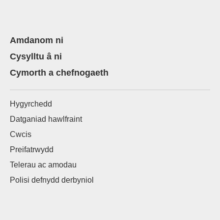
Amdanom ni
Cysylltu â ni
Cymorth a chefnogaeth
Hygyrchedd
Datganiad hawlfraint
Cwcis
Preifatrwydd
Telerau ac amodau
Polisi defnydd derbyniol