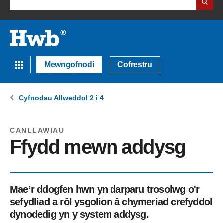
Mewngofnodi
Cofrestru
Cyfnodau Allweddol 2 i 4
CANLLAWIAU
Ffydd mewn addysg
Mae’r ddogfen hwn yn darparu trosolwg o'r
sefydliad a rôl ysgolion â chymeriad crefyddol
dynodedig yn y system addysg.