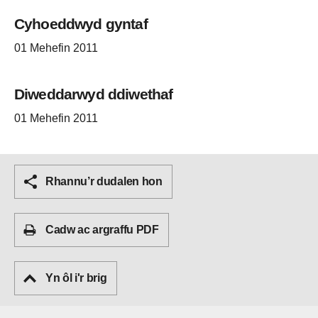
Cyhoeddwyd gyntaf
01 Mehefin 2011
Diweddarwyd ddiwethaf
01 Mehefin 2011
Rhannu’r dudalen hon
Cadw ac argraffu PDF
Yn ôl i'r brig