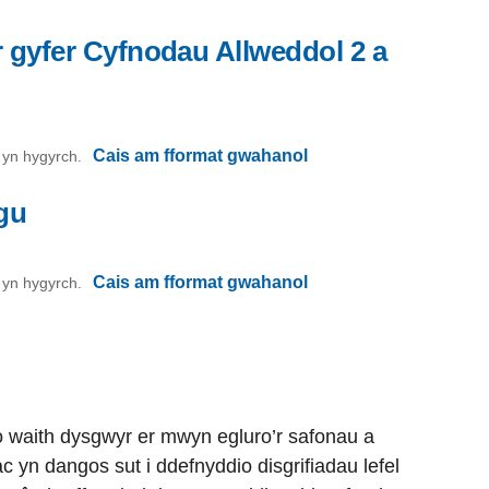
r gyfer Cyfnodau Allweddol 2 a
Cais am fformat gwahanol
on yn hygyrch.
sgu
Cais am fformat gwahanol
on yn hygyrch.
o waith dysgwyr er mwyn egluro’r safonau a
 ac yn dangos sut i ddefnyddio disgrifiadau lefel