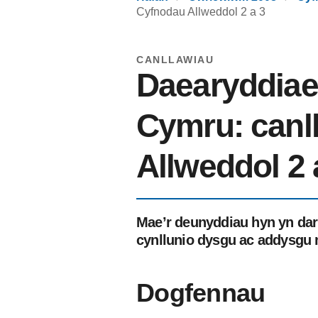
Cyfnodau Allweddol 2 a 3
CANLLAWIAU
Daearyddiae
Cymru: canl
Allweddol 2 
Mae’r deunyddiau hyn yn dar
cynllunio dysgu ac addysgu
Dogfennau