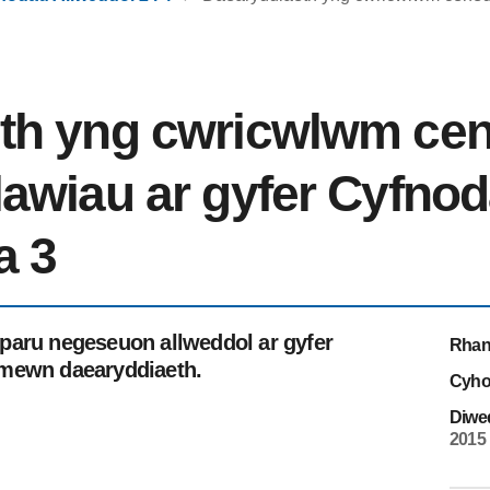
th yng cwricwlwm cen
lawiau ar gyfer Cyfno
a 3
paru negeseuon allweddol ar gyfer
Rhan
 mewn daearyddiaeth.
Cyho
Diwe
2015