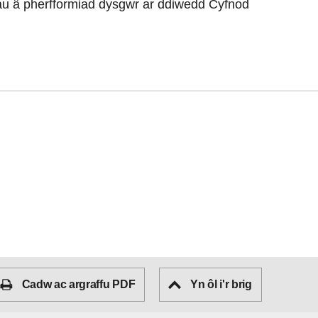
rau â pherfformiad dysgwr ar ddiwedd Cyfnod
Cadw ac argraffu PDF
Yn ôl i'r brig