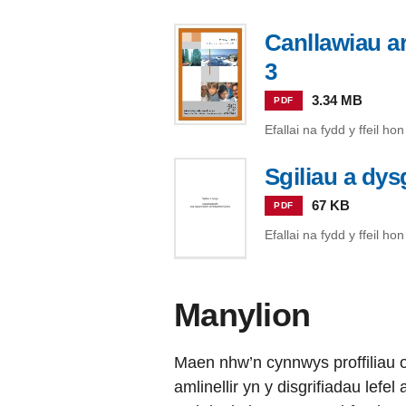
Canllawiau a
3
3.34 MB
PDF
Efallai na fydd y ffeil h
Sgiliau a dy
67 KB
PDF
Efallai na fydd y ffeil h
Manylion
Maen nhw’n cynnwys proffiliau 
amlinellir yn y disgrifiadau lefel