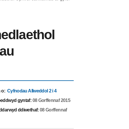
edlaethol
dau
 o
:
Cyfnodau Allweddol 2 i 4
eddwyd gyntaf:
08 Gorffennaf 2015
ddarwyd ddiwethaf:
08 Gorffennaf