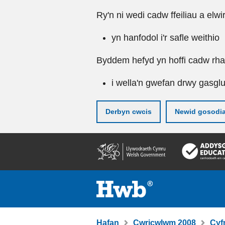
Ry'n ni wedi cadw ffeiliau a elwi
yn hanfodol i'r safle weithio
Byddem hefyd yn hoffi cadw rhai 
i wella'n gwefan drwy gasgl
Derbyn cwcis
Newid gosodi
Neidio
i'r
prif
gynnwy
Hafan
Cwricwlwm 2008
Cyf