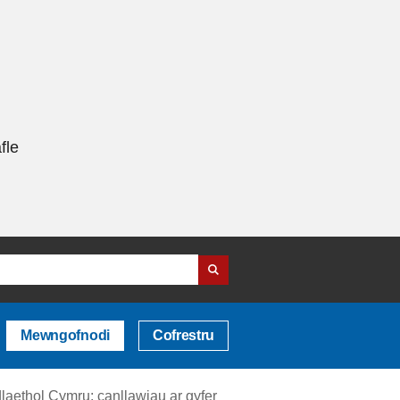
fle
Mewngofnodi
Cofrestru
aethol Cymru: canllawiau ar gyfer