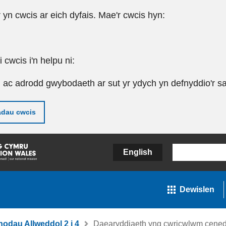
r yn cwcis ar eich dyfais. Mae'r cwcis hyn:
cwcis i'n helpu ni:
u ac adrodd gwybodaeth ar sut yr ydych yn defnyddio'r sa
adau cwcis
English
Dewislen
nodau Allweddol 2 i 4
Daearyddiaeth yng cwricwlwm cenedl