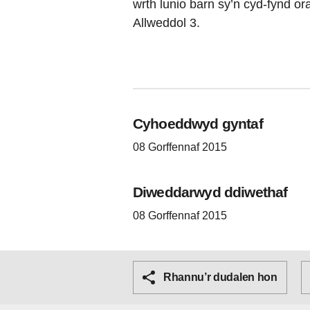
wrth lunio barn sy’n cyd-fynd o
Allweddol 3.
Cyhoeddwyd gyntaf
08 Gorffennaf 2015
Diweddarwyd ddiwethaf
08 Gorffennaf 2015
Rhannu’r dudalen hon