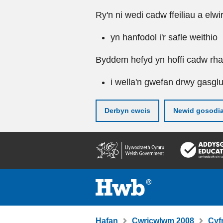
Ry'n ni wedi cadw ffeiliau a elwi
yn hanfodol i'r safle weithio
Byddem hefyd yn hoffi cadw rhai 
i wella'n gwefan drwy gasgl
Derbyn cwcis
Newid gosodi
Neidio
i'r
prif
gynnwy
Hafan
Cwricwlwm 2008
Cyf