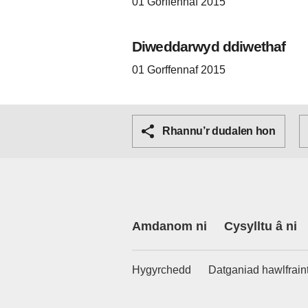
01 Gorffennaf 2015
Diweddarwyd ddiwethaf
01 Gorffennaf 2015
Rhannu’r dudalen hon
Amdanom ni
Cysylltu â ni
Hygyrchedd
Datganiad hawlfrain