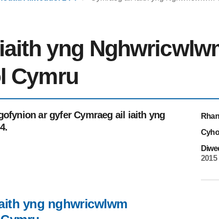
 iaith yng Nghwricwl
l Cymru
gofynion ar gyfer Cymraeg ail iaith yng
Rhan
4.
Cyho
Diwe
2015
iaith yng nghwricwlwm