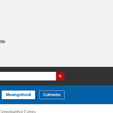
fle
Mewngofnodi
Cofrestru
 Cenedlaethol Cymru