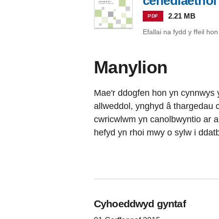
cenedlaetho
2.21 MB
PDF
Efallai na fydd y ffeil h
Manylion
Mae'r ddogfen hon yn cynnwys y
allweddol, ynghyd â thargedau cy
cwricwlwm yn canolbwyntio ar 
hefyd yn rhoi mwy o sylw i ddat
Cyhoeddwyd gyntaf