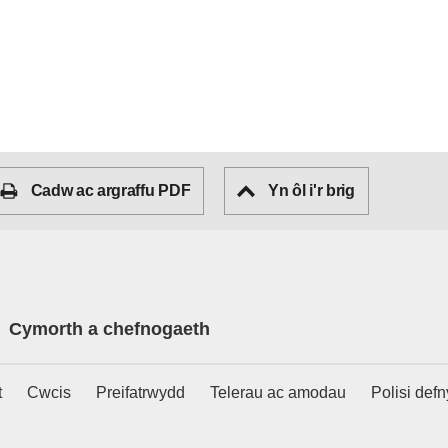
Cadw ac argraffu PDF
Yn ôl i'r brig
Cymorth a chefnogaeth
t
Cwcis
Preifatrwydd
Telerau ac amodau
Polisi def