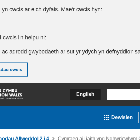
r yn cwcis ar eich dyfais. Mae'r cwcis hyn:
cwcis i'n helpu ni:
u ac adrodd gwybodaeth ar sut yr ydych yn defnyddio'r sa
adau cwcis
English
Dewislen
nodau Allweddol 2 i 4
Cymraeg ail iaith yng Nghwricwlwm