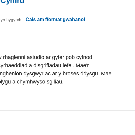
l Cymru
Cais am fformat gwahanol
on yn hygyrch.
 rhaglenni astudio ar gyfer pob cyfnod
rhaeddiad a disgrifiadau lefel. Mae'r
anghenion dysgwyr ac ar y broses ddysgu. Mae
blygu a chymhwyso sgiliau.