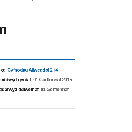
wm
 o
:
Cyfnodau Allweddol 2 i 4
eddwyd gyntaf:
01 Gorffennaf 2015
ddarwyd ddiwethaf:
01 Gorffennaf