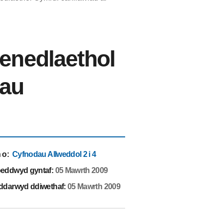
cenedlaethol
dau
 o
:
Cyfnodau Allweddol 2 i 4
eddwyd gyntaf:
05 Mawrth 2009
ddarwyd ddiwethaf:
05 Mawrth 2009