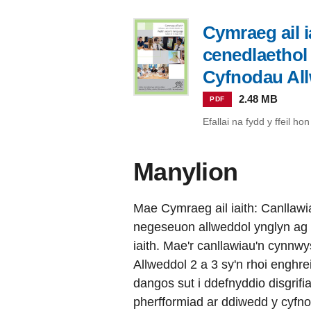
Cymraeg ail 
cenedlaethol
Cyfnodau All
2.48 MB
PDF
Efallai na fydd y ffeil h
Manylion
Mae Cymraeg ail iaith: Canllawi
negeseuon allweddol ynglyn ag 
iaith. Mae'r canllawiau'n cynnw
Allweddol 2 a 3 sy'n rhoi enghre
dangos sut i ddefnyddio disgrifi
pherfformiad ar ddiwedd y cyfno