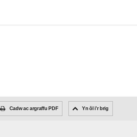
Cadw ac argraffu PDF
Yn ôl i'r brig