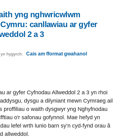
iaith yng nghwricwlwm
 Cymru: canllawiau ar gyfer
weddol 2 a 3
Cais am fformat gwahanol
on yn hygyrch.
au ar gyfer Cyfnodau Allweddol 2 a 3 yn rhoi
addysgu, dysgu a dilyniant mewn Cymraeg ail
ys proffiliau o waith dysgwyr yng Nghyfnodau
ifftiau o'r safonau gofynnol. Mae hefyd yn
adau lefel wrth lunio barn sy’n cyd-fynd orau â
d allweddol.