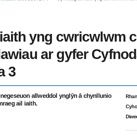
 iaith yng cwricwlwm 
lawiau ar gyfer Cyfno
a 3
 negeseuon allweddol ynglŷn â chynllunio
Rhan
eg ail iaith.
Cyho
Diwe