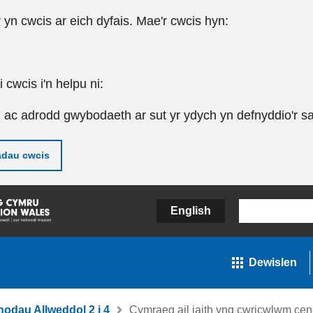
r yn cwcis ar eich dyfais. Mae'r cwcis hyn:
cwcis i'n helpu ni:
u ac adrodd gwybodaeth ar sut yr ydych yn defnyddio'r sa
adau cwcis
English
Dewislen
nodau Allweddol 2 i 4
Cymraeg ail iaith yng cwricwlwm cen