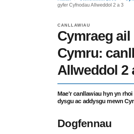
gyfer Cyfnodau Allweddol 2 a 3
CANLLAWIAU
Cymraeg ail
Cymru: canl
Allweddol 2 
Mae'r canllawiau hyn yn rhoi
dysgu ac addysgu mewn Cymra
Dogfennau