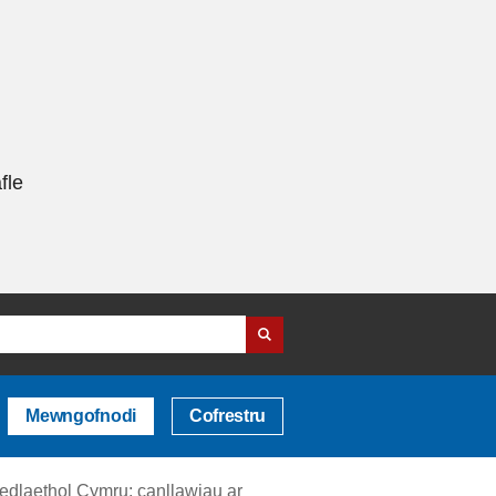
fle
Mewngofnodi
Cofrestru
edlaethol Cymru: canllawiau ar