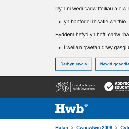
Ry'n ni wedi cadw ffeiliau a elwi
yn hanfodol i'r safle weithio
Byddem hefyd yn hoffi cadw rhai 
i wella'n gwefan drwy gasgl
Derbyn cwcis
Newid gosodi
Neidio
i'r
prif
gynnwy
Hafan
Cwricwlwm 2008
Cyf