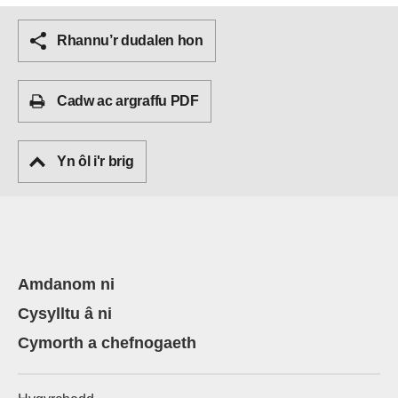
Rhannu’r dudalen hon
Cadw ac argraffu PDF
Yn ôl i'r brig
Amdanom ni
Cysylltu â ni
Cymorth a chefnogaeth