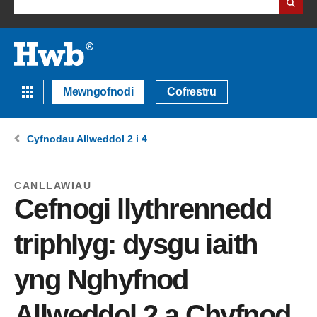
Mewngofnodi
Cofrestru
Cyfnodau Allweddol 2 i 4
CANLLAWIAU
Cefnogi llythrennedd
triphlyg: dysgu iaith
yng Nghyfnod
Allweddol 2 a Chyfnod