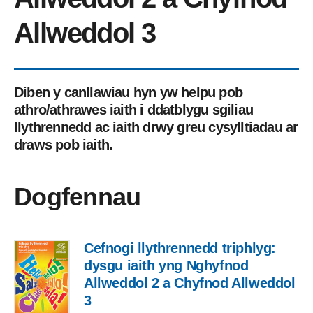
Allweddol 3
Diben y canllawiau hyn yw helpu pob
athro/athrawes iaith i ddatblygu sgiliau
llythrennedd ac iaith drwy greu cysylltiadau ar
draws pob iaith.
Dogfennau
Cefnogi llythrennedd triphlyg:
dysgu iaith yng Nghyfnod
Allweddol 2 a Chyfnod Allweddol
3