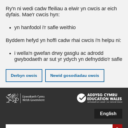
Ry'n ni wedi cadw ffeiliau a elwir yn cwcis ar eich
dyfais. Mae'r cwcis hyn:
yn hanfodol i'r safle weithio
Byddem hefyd yn hoffi cadw rhai cwcis i'n helpu ni:
i wella'n gwefan drwy gasglu ac adrodd
gwybodaeth ar sut yr ydych yn defnyddio'r safle
Derbyn cwcis
Newid gosodiadau cwcis
Neidio
i'r
prif
gynnwy
English