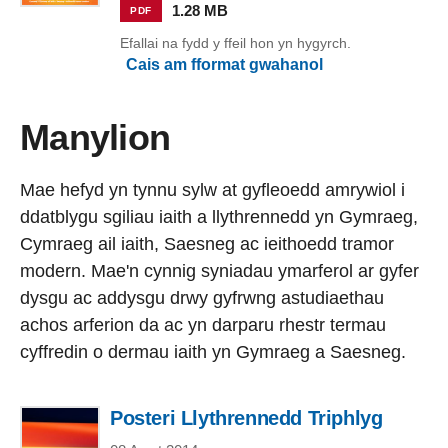
1.28 MB
PDF
Efallai na fydd y ffeil hon yn hygyrch.
Cais am fformat gwahanol
Manylion
Mae hefyd yn tynnu sylw at gyfleoedd amrywiol i
ddatblygu sgiliau iaith a llythrennedd yn Gymraeg,
Cymraeg ail iaith, Saesneg ac ieithoedd tramor
modern. Mae'n cynnig syniadau ymarferol ar gyfer
dysgu ac addysgu drwy gyfrwng astudiaethau
achos arferion da ac yn darparu rhestr termau
cyffredin o dermau iaith yn Gymraeg a Saesneg.
Posteri Llythrennedd Triphlyg