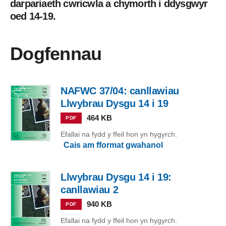
darpariaeth cwricwla a chymorth i ddysgwyr
oed 14-19.
Dogfennau
NAFWC 37/04: canllawiau
Llwybrau Dysgu 14 i 19
464 KB
PDF
Efallai na fydd y ffeil hon yn hygyrch.
Cais am fformat gwahanol
Llwybrau Dysgu 14 i 19:
canllawiau 2
940 KB
PDF
Efallai na fydd y ffeil hon yn hygyrch.