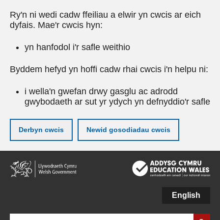
Ry'n ni wedi cadw ffeiliau a elwir yn cwcis ar eich
dyfais. Mae'r cwcis hyn:
yn hanfodol i'r safle weithio
Byddem hefyd yn hoffi cadw rhai cwcis i'n helpu ni:
i wella'n gwefan drwy gasglu ac adrodd
gwybodaeth ar sut yr ydych yn defnyddio'r safle
Derbyn cwcis
Newid gosodiadau cwcis
Neidio
i'r
prif
gynnwy
English