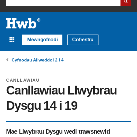
Mewngofnodi
Cofrestru
Cyfnodau Allweddol 2 i 4
CANLLAWIAU
Canllawiau Llwybrau
Dysgu 14 i 19
Mae Llwybrau Dysgu wedi trawsnewid