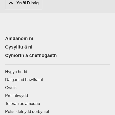
Yn ôl i'r brig
Amdanom ni
Cysylltu â ni
Cymorth a chefnogaeth
Hygyrchedd
Datganiad hawlfraint
Cwcis
Preifatrwydd
Telerau ac amodau
Polisi defnydd derbyniol