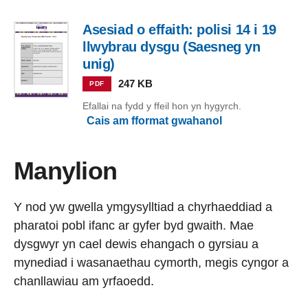
Asesiad o effaith: polisi 14 i 19
llwybrau dysgu (Saesneg yn
unig)
247 KB
PDF
Efallai na fydd y ffeil hon yn hygyrch.
Cais am fformat gwahanol
Manylion
Y nod yw gwella ymgysylltiad a chyrhaeddiad a
pharatoi pobl ifanc ar gyfer byd gwaith. Mae
dysgwyr yn cael dewis ehangach o gyrsiau a
mynediad i wasanaethau cymorth, megis cyngor a
chanllawiau am yrfaoedd.