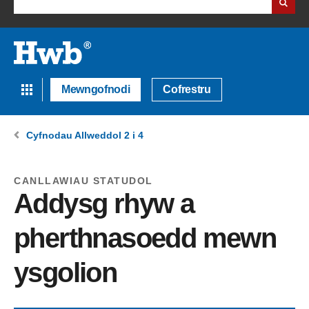
Mewngofnodi
Cofrestru
Cyfnodau Allweddol 2 i 4
CANLLAWIAU STATUDOL
Addysg rhyw a
pherthnasoedd mewn
ysgolion