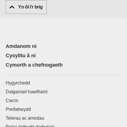
Yn ôl i'r brig
Amdanom ni
Cysylltu â ni
Cymorth a chefnogaeth
Hygyrchedd
Datganiad hawlfraint
Cwcis
Preifatrwydd
Telerau ac amodau
Polisi defnydd derbyniol