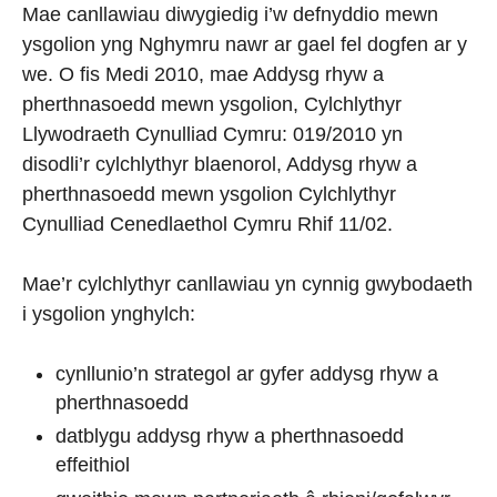
Mae canllawiau diwygiedig i’w defnyddio mewn
ysgolion yng Nghymru nawr ar gael fel dogfen ar y
we. O fis Medi 2010, mae Addysg rhyw a
pherthnasoedd mewn ysgolion, Cylchlythyr
Llywodraeth Cynulliad Cymru: 019/2010 yn
disodli’r cylchlythyr blaenorol, Addysg rhyw a
pherthnasoedd mewn ysgolion Cylchlythyr
Cynulliad Cenedlaethol Cymru Rhif 11/02.
Mae’r cylchlythyr canllawiau yn cynnig gwybodaeth
i ysgolion ynghylch:
cynllunio’n strategol ar gyfer addysg rhyw a
pherthnasoedd
datblygu addysg rhyw a pherthnasoedd
effeithiol