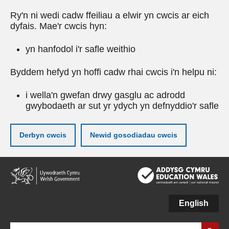
Ry'n ni wedi cadw ffeiliau a elwir yn cwcis ar eich
dyfais. Mae'r cwcis hyn:
yn hanfodol i'r safle weithio
Byddem hefyd yn hoffi cadw rhai cwcis i'n helpu ni:
i wella'n gwefan drwy gasglu ac adrodd
gwybodaeth ar sut yr ydych yn defnyddio'r safle
Derbyn cwcis
Newid gosodiadau cwcis
Neidio
i'r
prif
gynnwy
English