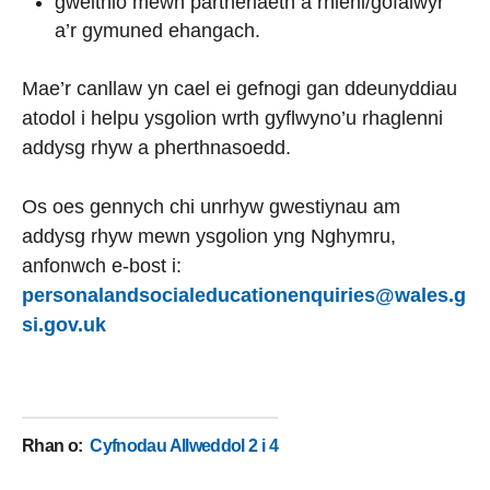
gweithio mewn partneriaeth â rhieni/gofalwyr
a’r gymuned ehangach.
Mae’r canllaw yn cael ei gefnogi gan ddeunyddiau
atodol i helpu ysgolion wrth gyflwyno’u rhaglenni
addysg rhyw a pherthnasoedd.
Os oes gennych chi unrhyw gwestiynau am
addysg rhyw mewn ysgolion yng Nghymru,
anfonwch e-bost i:
personalandsocialeducationenquiries@wales.g
si.gov.uk
Rhan o
:
Cyfnodau Allweddol 2 i 4