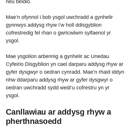
neu beidio.
Mae’n ofynnol i bob ysgol uwchradd a gynhelir
gynnwys addysg rhyw i’w holl ddisgyblion
cofrestredig fel rhan o gwricwlwm sylfaenol yr
ysgol.
Mae ysgolion arbennig a gynhelir ac Unedau
Cyfeirio Disgyblion yn cael darparu addysg rhyw ar
gyfer dysgwyr o oedran cynradd. Mae’n rhaid iddyn
nhw ddarparu addysg rhyw ar gyfer dysgwyr o
oedran uwchradd sydd wedi’u cofrestru yn yr
ysgol.
Canllawiau ar addysg rhyw a
pherthnasoedd