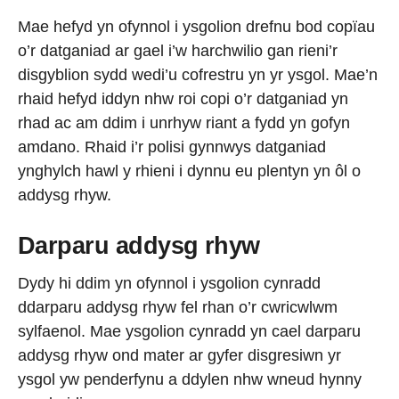
Mae hefyd yn ofynnol i ysgolion drefnu bod copïau
o’r datganiad ar gael i’w harchwilio gan rieni’r
disgyblion sydd wedi’u cofrestru yn yr ysgol. Mae’n
rhaid hefyd iddyn nhw roi copi o’r datganiad yn
rhad ac am ddim i unrhyw riant a fydd yn gofyn
amdano. Rhaid i’r polisi gynnwys datganiad
ynghylch hawl y rhieni i dynnu eu plentyn yn ôl o
addysg rhyw.
Darparu addysg rhyw
Dydy hi ddim yn ofynnol i ysgolion cynradd
ddarparu addysg rhyw fel rhan o’r cwricwlwm
sylfaenol. Mae ysgolion cynradd yn cael darparu
addysg rhyw ond mater ar gyfer disgresiwn yr
ysgol yw penderfynu a ddylen nhw wneud hynny