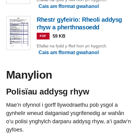
Cais am fformat gwahanol
Rhestr gyfeirio: Rheoli addysg
rhyw a pherthnasoedd
59 KB
PDF
Efallai na fydd y ffeil hon yn hygyrch.
Cais am fformat gwahanol
Manylion
Polisïau addysg rhyw
Mae’n ofynnol i gorff llywodraethu pob ysgol a
gynhelir wneud datganiad ysgrifenedig ar wahân
o’u polisi ynghylch darparu addysg rhyw, a’i gadw’n
gyfoes.