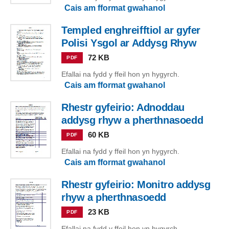
Cais am fformat gwahanol
Templed enghreifftiol ar gyfer
Polisi Ysgol ar Addysg Rhyw
72 KB
PDF
Efallai na fydd y ffeil hon yn hygyrch.
Cais am fformat gwahanol
Rhestr gyfeirio: Adnoddau
addysg rhyw a pherthnasoedd
60 KB
PDF
Efallai na fydd y ffeil hon yn hygyrch.
Cais am fformat gwahanol
Rhestr gyfeirio: Monitro addysg
rhyw a pherthnasoedd
23 KB
PDF
Efallai na fydd y ffeil hon yn hygyrch.