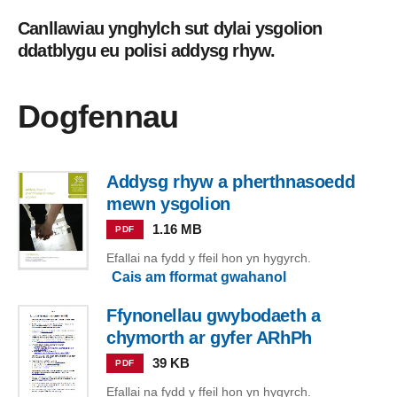
Canllawiau ynghylch sut dylai ysgolion
ddatblygu eu polisi addysg rhyw.
Dogfennau
Addysg rhyw a pherthnasoedd
mewn ysgolion
1.16 MB
PDF
Efallai na fydd y ffeil hon yn hygyrch.
Cais am fformat gwahanol
Ffynonellau gwybodaeth a
chymorth ar gyfer ARhPh
39 KB
PDF
Efallai na fydd y ffeil hon yn hygyrch.