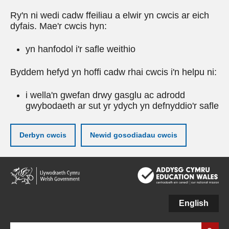
Ry'n ni wedi cadw ffeiliau a elwir yn cwcis ar eich
dyfais. Mae'r cwcis hyn:
yn hanfodol i'r safle weithio
Byddem hefyd yn hoffi cadw rhai cwcis i'n helpu ni:
i wella'n gwefan drwy gasglu ac adrodd
gwybodaeth ar sut yr ydych yn defnyddio'r safle
Derbyn cwcis
Newid gosodiadau cwcis
Neidio
i'r
prif
gynnwy
English