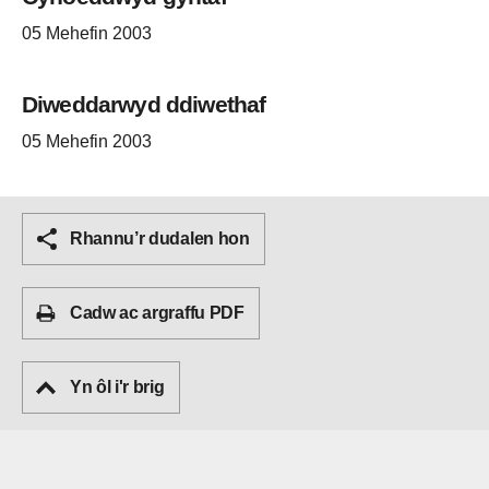
05 Mehefin 2003
Diweddarwyd ddiwethaf
05 Mehefin 2003
Rhannu’r dudalen hon
Cadw ac argraffu PDF
Yn ôl i'r brig