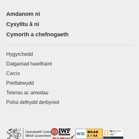
Amdanom ni
Cysylltu â ni
Cymorth a chefnogaeth
Hygyrchedd
Datganiad hawlfraint
Cwcis
Preifatrwydd
Telerau ac amodau
Polisi defnydd derbyniol