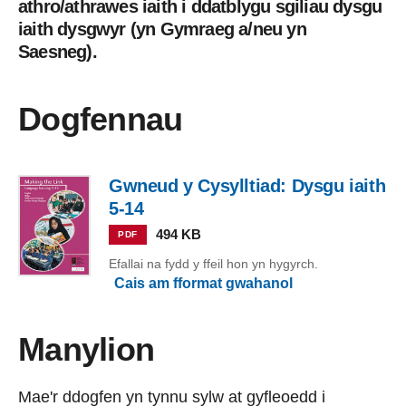
athro/athrawes iaith i ddatblygu sgiliau dysgu
iaith dysgwyr (yn Gymraeg a/neu yn
Saesneg).
Dogfennau
Gwneud y Cysylltiad: Dysgu iaith
5-14
494 KB
PDF
Efallai na fydd y ffeil hon yn hygyrch.
Cais am fformat gwahanol
Manylion
Mae'r ddogfen yn tynnu sylw at gyfleoedd i