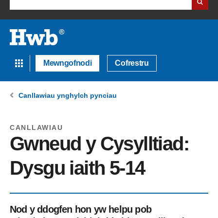
Mewngofnodi
Cofrestru
Canllawiau ynghylch pynciau
CANLLAWIAU
Gwneud y Cysylltiad:
Dysgu iaith 5-14
Nod y ddogfen hon yw helpu pob