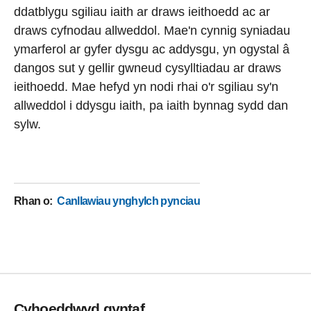
ddatblygu sgiliau iaith ar draws ieithoedd ac ar
draws cyfnodau allweddol. Mae'n cynnig syniadau
ymarferol ar gyfer dysgu ac addysgu, yn ogystal â
dangos sut y gellir gwneud cysylltiadau ar draws
ieithoedd. Mae hefyd yn nodi rhai o'r sgiliau sy'n
allweddol i ddysgu iaith, pa iaith bynnag sydd dan
sylw.
Rhan o
:
Canllawiau ynghylch pynciau
Cyhoeddwyd gyntaf