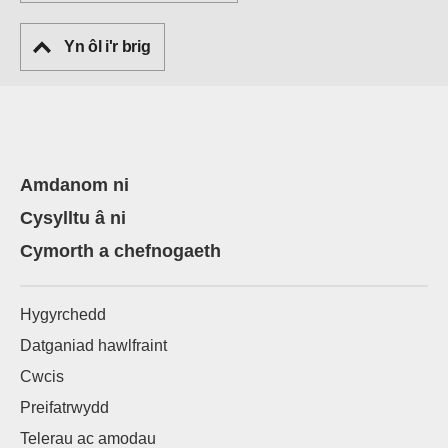
Yn ôl i'r brig
Amdanom ni
Cysylltu â ni
Cymorth a chefnogaeth
Hygyrchedd
Datganiad hawlfraint
Cwcis
Preifatrwydd
Telerau ac amodau