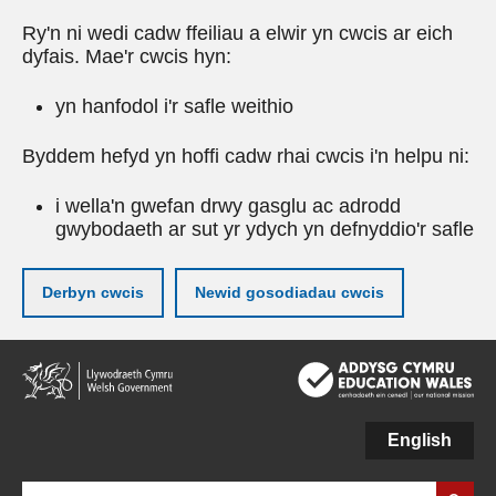
Ry'n ni wedi cadw ffeiliau a elwir yn cwcis ar eich
dyfais. Mae'r cwcis hyn:
yn hanfodol i'r safle weithio
Byddem hefyd yn hoffi cadw rhai cwcis i'n helpu ni:
i wella'n gwefan drwy gasglu ac adrodd
gwybodaeth ar sut yr ydych yn defnyddio'r safle
Derbyn cwcis
Newid gosodiadau cwcis
Neidio
i'r
prif
gynnwy
English