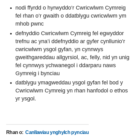
nodi ffyrdd o hyrwyddo’r Cwricwlwm Cymreig
fel rhan o’r gwaith o ddatblygu cwricwlwm ym
mhob pwnc
defnyddio Cwricwlwm Cymreig fel egwyddor
trefnu ac yna’i ddefnyddio ar gyfer cynllunio’r
cwricwlwm ysgol gyfan, yn cynnwys
gweithgareddau allgyrsiol, ac, felly, nid yn unig
fel cynnwys ychwanegol i ddarparu naws
Gymreig i bynciau
datblygu ymagweddau ysgol gyfan fel bod y
Cwricwlwm Cymreig yn rhan hanfodol o ethos
yr ysgol.
Rhan o
:
Canllawiau ynghylch pynciau