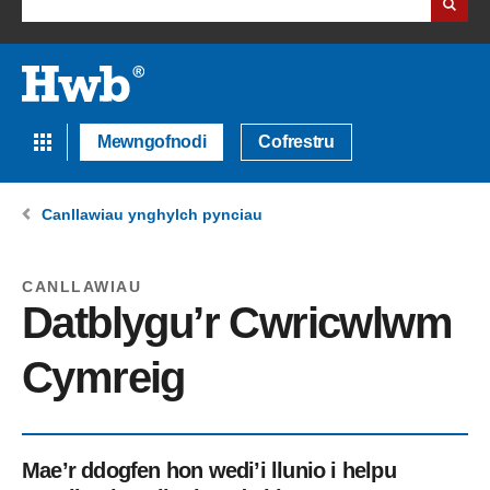
Mewngofnodi
Cofrestru
Canllawiau ynghylch pynciau
CANLLAWIAU
Datblygu’r Cwricwlwm
Cymreig
Mae’r ddogfen hon wedi’i llunio i helpu