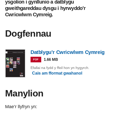
ysgolion i gynllunio a datblygu
gweithgareddau dysgu i hyrwyddo’r
Cwricwlwm Cymreig.
Dogfennau
Datblygu’r Cwricwlwm Cymreig
1.66 MB
PDF
Efallai na fydd y ffeil hon yn hygyrch.
Cais am fformat gwahanol
Manylion
Mae’r llyfryn yn: