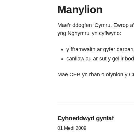
Manylion
Mae’r ddogfen ‘Cymru, Ewrop a’r
yng Nghymru’ yn cyflwyno:
y fframwaith ar gyfer darpa
canllawiau ar sut y gellir bo
Mae CEB yn rhan o ofynion y C
Cyhoeddwyd gyntaf
01 Medi 2009