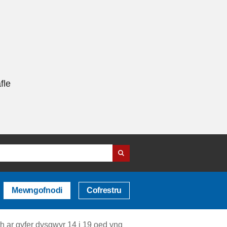
fle
Mewngofnodi
Cofrestru
h ar gyfer dysgwyr 14 i 19 oed yng