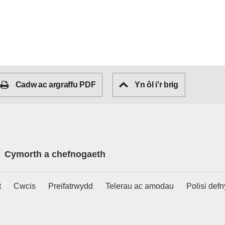
Cadw ac argraffu PDF
Yn ôl i'r brig
Cymorth a chefnogaeth
t
Cwcis
Preifatrwydd
Telerau ac amodau
Polisi def