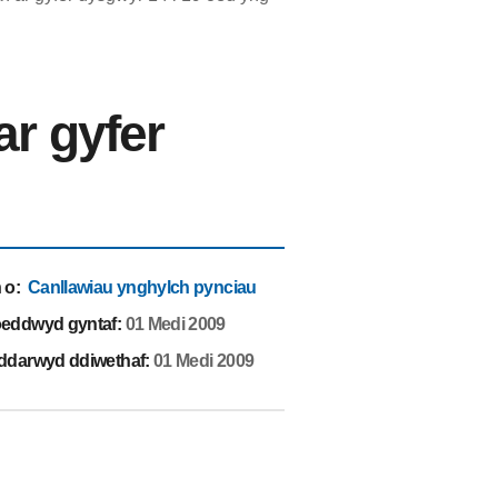
ar gyfer
 o
:
Canllawiau ynghylch pynciau
eddwyd gyntaf:
01 Medi 2009
ddarwyd ddiwethaf:
01 Medi 2009