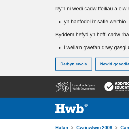
Ry'n ni wedi cadw ffeiliau a elwi
yn hanfodol i'r safle weithio
Byddem hefyd yn hoffi cadw rhai 
i wella'n gwefan drwy gasgl
Derbyn cwcis
Newid gosodi
Neidio
i'r
prif
gynnwy
Hafan
Cwricwlwm 2008
Can