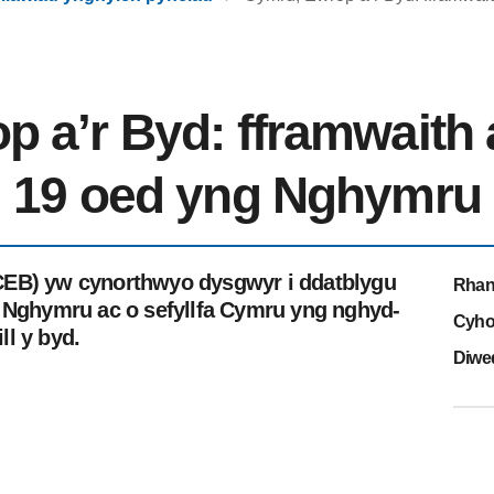
 a’r Byd: fframwaith 
i 19 oed yng Nghymru
CEB) yw cynorthwyo dysgwyr i ddatblygu
Rhan
g Nghymru ac o sefyllfa Cymru yng nghyd-
Cyho
l y byd.
Diwe