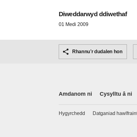
Diweddarwyd ddiwethaf
01 Medi 2009
Rhannu’r dudalen hon
Amdanom ni
Cysylltu â ni
Hygyrchedd
Datganiad hawlfrain