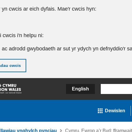
r yn cwcis ar eich dyfais. Mae'r cwcis hyn:
cwcis i'n helpu ni:
u ac adrodd gwybodaeth ar sut yr ydych yn defnyddio'r sa
adau cwcis
English
Dewislen
llawiau ynghylch pynciau
Cymru, Ewrop a’r Byd: fframwait