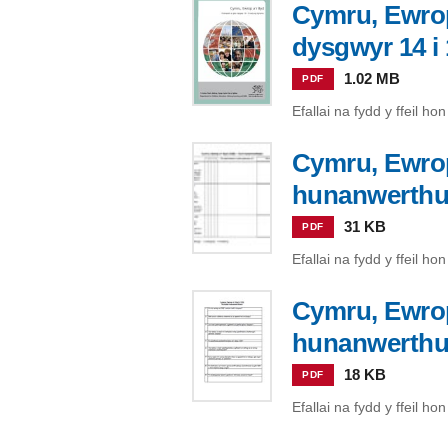
Cymru, Ewrop
dysgwyr 14 i
1.02 MB
PDF
Efallai na fydd y ffeil h
Cymru, Ewrop
hunanwerth
31 KB
PDF
Efallai na fydd y ffeil h
Cymru, Ewrop
hunanwerth
18 KB
PDF
Efallai na fydd y ffeil h