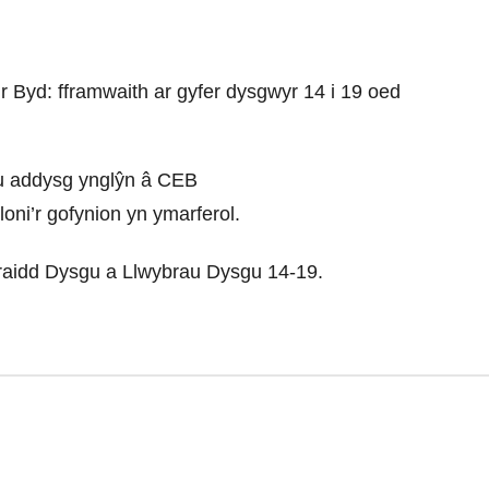
 Byd: fframwaith ar gyfer dysgwyr 14 i 19 oed
ru addysg ynglŷn â CEB
dloni’r gofynion yn ymarferol.
raidd Dysgu a Llwybrau Dysgu 14-19.