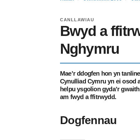
CANLLAWIAU
Bwyd a ffit
Nghymru
Mae’r ddogfen hon yn tanlin
Cynulliad Cymru yn ei osod 
helpu ysgolion gyda’r gwaith 
am fwyd a ffitrwydd.
Dogfennau