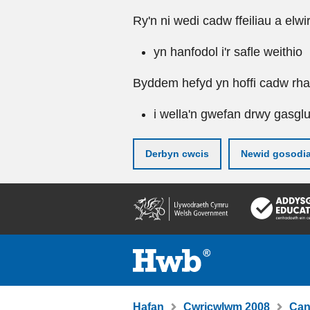
Ry'n ni wedi cadw ffeiliau a elwi
yn hanfodol i'r safle weithio
Byddem hefyd yn hoffi cadw rhai 
i wella'n gwefan drwy gasgl
Derbyn cwcis
Newid gosodi
Neidio
i'r
prif
gynnwy
Hafan
Cwricwlwm 2008
Can