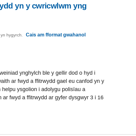
wydd yn y cwricwlwm yng
Cais am fformat gwahanol
on yn hygyrch.
einiad ynghylch ble y gellir dod o hyd i
aith ar fwyd a ffitrwydd gael eu canfod yn y
helpu ysgolion i adolygu polisïau a
ar fwyd a ffitrwydd ar gyfer dysgwyr 3 i 16