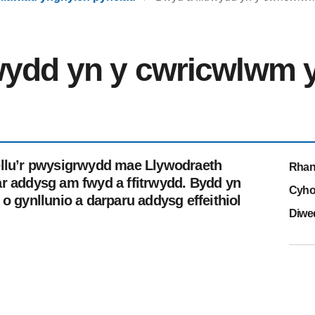
rwydd yn y cwricwlwm 
ellu’r pwysigrwydd mae Llywodraeth
Rhan
ar addysg am fwyd a ffitrwydd. Bydd yn
Cyho
o gynllunio a darparu addysg effeithiol
Diwe