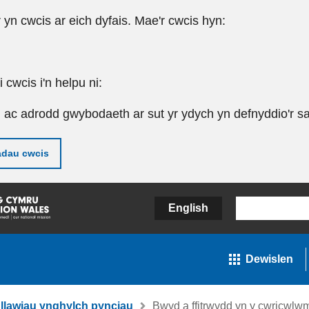
r yn cwcis ar eich dyfais. Mae'r cwcis hyn:
cwcis i'n helpu ni:
u ac adrodd gwybodaeth ar sut yr ydych yn defnyddio'r sa
adau cwcis
English
Dewislen
llawiau ynghylch pynciau
Bwyd a ffitrwydd yn y cwricwl