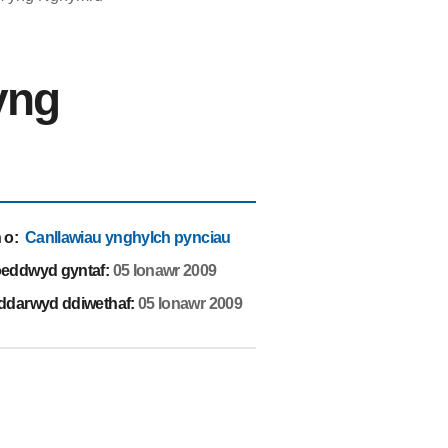
yng
 o
:
Canllawiau ynghylch pynciau
eddwyd gyntaf:
05 Ionawr 2009
ddarwyd ddiwethaf:
05 Ionawr 2009