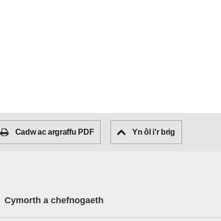
Cadw ac argraffu PDF
Yn ôl i'r brig
Cymorth a chefnogaeth