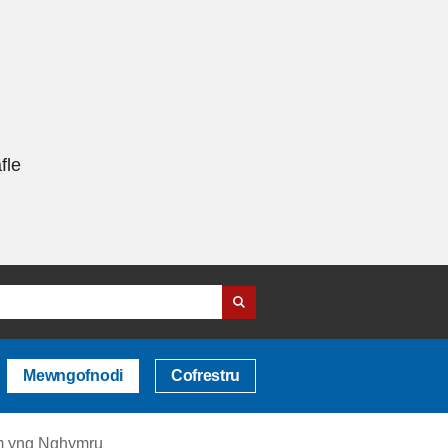
fle
Mewngofnodi
Cofrestru
wm yng Nghymru