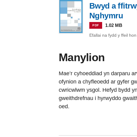
Bwyd a ffitr
Nghymru
1.02 MB
PDF
Efallai na fydd y ffeil h
Manylion
Mae’r cyhoeddiad yn darparu arw
ofynion a chyfleoedd ar gyfer gw
cwricwlwm ysgol. Hefyd bydd yn 
gweithdrefnau i hyrwyddo gwaith 
oed.