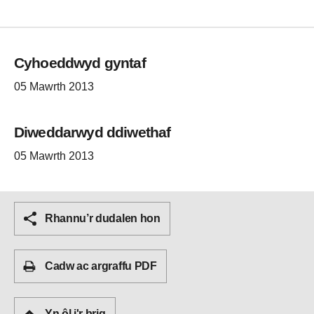
Cyhoeddwyd gyntaf
05 Mawrth 2013
Diweddarwyd ddiwethaf
05 Mawrth 2013
Rhannu’r dudalen hon
Cadw ac argraffu PDF
Yn ôl i'r brig