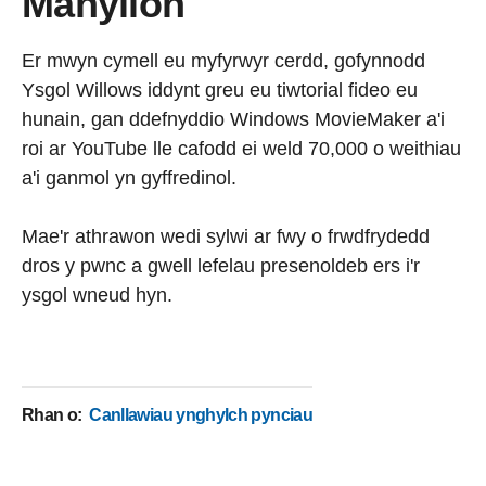
Manylion
Er mwyn cymell eu myfyrwyr cerdd, gofynnodd
Ysgol Willows iddynt greu eu tiwtorial fideo eu
hunain, gan ddefnyddio Windows MovieMaker a'i
roi ar YouTube lle cafodd ei weld 70,000 o weithiau
a'i ganmol yn gyffredinol.
Mae'r athrawon wedi sylwi ar fwy o frwdfrydedd
dros y pwnc a gwell lefelau presenoldeb ers i'r
ysgol wneud hyn.
Rhan o
:
Canllawiau ynghylch pynciau