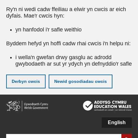
Ry'n ni wedi cadw ffeiliau a elwir yn cwcis ar eich
dyfais. Mae'r cwcis hyn:
yn hanfodol i'r safle weithio
Byddem hefyd yn hoffi cadw rhai cwcis i'n helpu ni:
i wella'n gwefan drwy gasglu ac adrodd
gwybodaeth ar sut yr ydych yn defnyddio'r safle
Derbyn cwcis
Newid gosodiadau cwcis
Neidio
i'r
prif
gynnwy
English