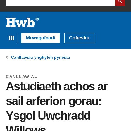
Mewngofnodi
Cofrestru
Canllawiau ynghylch pynciau
CANLLAWIAU
Astudiaeth achos ar
sail arferion gorau:
Ysgol Uwchradd
Willows