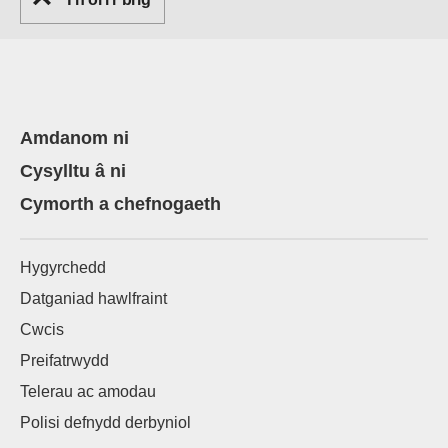
Amdanom ni
Cysylltu â ni
Cymorth a chefnogaeth
Hygyrchedd
Datganiad hawlfraint
Cwcis
Preifatrwydd
Telerau ac amodau
Polisi defnydd derbyniol