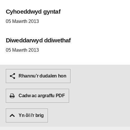
Cyhoeddwyd gyntaf
05 Mawrth 2013
Diweddarwyd ddiwethaf
05 Mawrth 2013
Rhannu’r dudalen hon
Cadw ac argraffu PDF
Yn ôl i'r brig