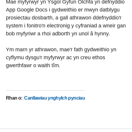
Mae myfyrwyr yn Ysgol Gyfun Olchfa yn defnyddio
App Google Docs i gydweithio er mwyn datblygu
prosiectau dosbarth, a gall athrawon ddefnyddio'r
system i fonitro'n electronig y cyfraniad a wneir gan
bob myfyriwr a rhoi adborth yn unol â hynny.
Ym marn yr athrawon, mae'r fath gydweithio yn
cyflymu dysgu'r myfyrwyr ac yn creu ethos
gwerthfawr o waith tîm.
Rhan o
:
Canllawiau ynghylch pynciau