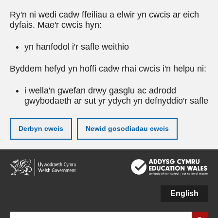
Ry'n ni wedi cadw ffeiliau a elwir yn cwcis ar eich
dyfais. Mae'r cwcis hyn:
yn hanfodol i'r safle weithio
Byddem hefyd yn hoffi cadw rhai cwcis i'n helpu ni:
i wella'n gwefan drwy gasglu ac adrodd
gwybodaeth ar sut yr ydych yn defnyddio'r safle
Derbyn cwcis
Newid gosodiadau cwcis
Neidio
i'r
prif
gynnwy
English