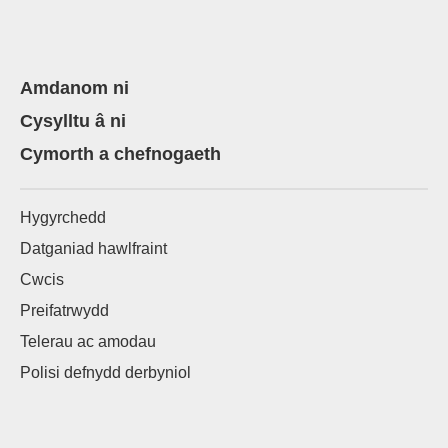
Amdanom ni
Cysylltu â ni
Cymorth a chefnogaeth
Hygyrchedd
Datganiad hawlfraint
Cwcis
Preifatrwydd
Telerau ac amodau
Polisi defnydd derbyniol