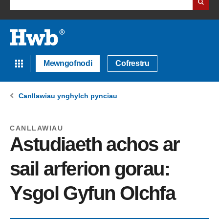
Mewngofnodi
Cofrestru
Canllawiau ynghylch pynciau
CANLLAWIAU
Astudiaeth achos ar
sail arferion gorau:
Ysgol Gyfun Olchfa