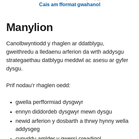
Cais am fformat gwahanol
Manylion
Canolbwyntiodd y rhaglen ar ddatblygu,
gweithredu a lledaenu arferion da wrth addysgu
strategaethau datblygu meddwl ac asesu ar gyfer
dysgu.
Prif nodau’r rhaglen oedd:
gwella perfformiad dysgwyr
ennyn diddordeb dysgwyr mewn dysgu
newid arferion y dosbarth a thrwy hynny wella
addysgeg
cynyddu amlder y gwersi creadigol.