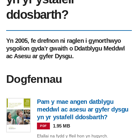
ddosbarth?
Yn 2005, fe drefnon ni raglen i gynorthwyo
ysgolion gyda'r gwaith o Ddatblygu Meddwl
ac Asesu ar gyfer Dysgu.
Dogfennau
Pam y mae angen datblygu
meddwl ac asesu ar gyfer dysgu
yn yr ystafell ddosbarth?
1.95 MB
PDF
Efallai na fydd y ffeil hon yn hygyrch.