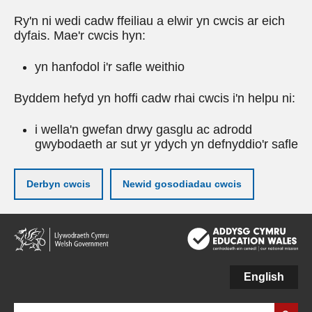
Ry'n ni wedi cadw ffeiliau a elwir yn cwcis ar eich
dyfais. Mae'r cwcis hyn:
yn hanfodol i'r safle weithio
Byddem hefyd yn hoffi cadw rhai cwcis i'n helpu ni:
i wella'n gwefan drwy gasglu ac adrodd
gwybodaeth ar sut yr ydych yn defnyddio'r safle
Derbyn cwcis
Newid gosodiadau cwcis
Neidio
i'r
prif
gynnwy
English