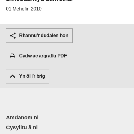
01 Mehefin 2010
Rhannu’r dudalen hon
Cadw ac argraffu PDF
Yn ôl i'r brig
Amdanom ni
Cysylltu â ni