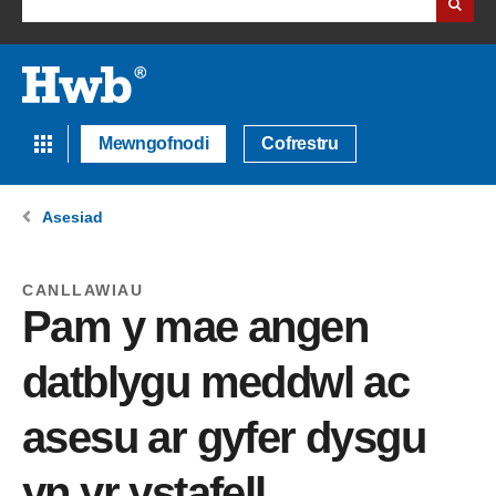
Mewngofnodi
Cofrestru
Asesiad
CANLLAWIAU
Pam y mae angen
datblygu meddwl ac
asesu ar gyfer dysgu
yn yr ystafell