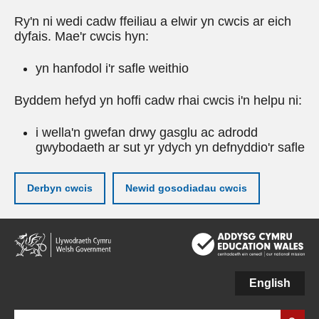
Ry'n ni wedi cadw ffeiliau a elwir yn cwcis ar eich
dyfais. Mae'r cwcis hyn:
yn hanfodol i'r safle weithio
Byddem hefyd yn hoffi cadw rhai cwcis i'n helpu ni:
i wella'n gwefan drwy gasglu ac adrodd
gwybodaeth ar sut yr ydych yn defnyddio'r safle
Derbyn cwcis
Newid gosodiadau cwcis
Neidio
i'r
prif
gynnwy
English