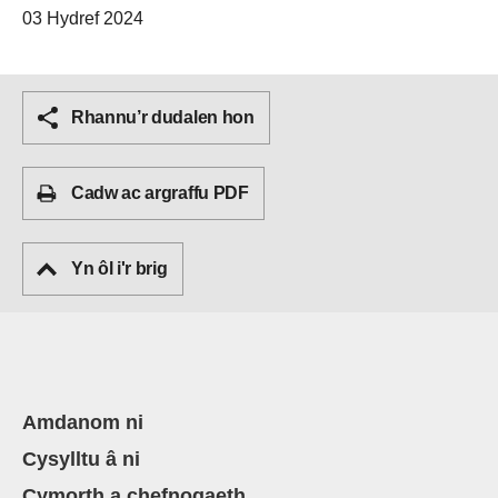
03 Hydref 2024
Rhannu’r dudalen hon
Cadw ac argraffu PDF
Yn ôl i'r brig
Amdanom ni
Cysylltu â ni
Cymorth a chefnogaeth