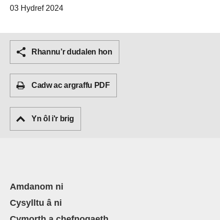
03 Hydref 2024
Rhannu’r dudalen hon
Cadw ac argraffu PDF
Yn ôl i'r brig
Amdanom ni
Cysylltu â ni
Cymorth a chefnogaeth