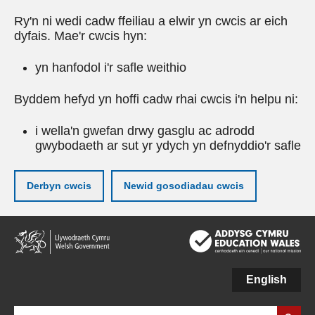
Ry'n ni wedi cadw ffeiliau a elwir yn cwcis ar eich
dyfais. Mae'r cwcis hyn:
yn hanfodol i'r safle weithio
Byddem hefyd yn hoffi cadw rhai cwcis i'n helpu ni:
i wella'n gwefan drwy gasglu ac adrodd
gwybodaeth ar sut yr ydych yn defnyddio'r safle
Derbyn cwcis
Newid gosodiadau cwcis
Neidio
i'r
prif
gynnwy
English