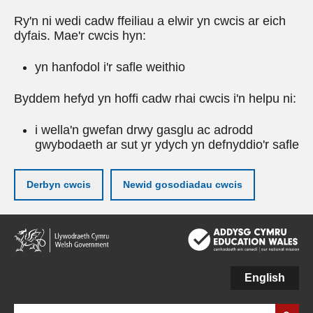
Ry'n ni wedi cadw ffeiliau a elwir yn cwcis ar eich
dyfais. Mae'r cwcis hyn:
yn hanfodol i'r safle weithio
Byddem hefyd yn hoffi cadw rhai cwcis i'n helpu ni:
i wella'n gwefan drwy gasglu ac adrodd
gwybodaeth ar sut yr ydych yn defnyddio'r safle
Derbyn cwcis
Newid gosodiadau cwcis
Neidio
i'r
prif
gynnwy
English