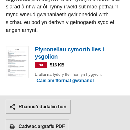
siarad â nhw ar ôl hynny i weld sut mae pethau'n
mynd wneud gwahaniaeth gwirioneddol wrth
sicrhau eu bod yn derbyn y gefnogaeth sydd ei
angen arnynt.
Ffynonellau cymorth lles i
ysgolion
516 KB
PDF
Efallai na fydd y ffeil hon yn hygyrch.
Cais am fformat gwahanol
Rhannu’r dudalen hon
Cadw ac argraffu PDF