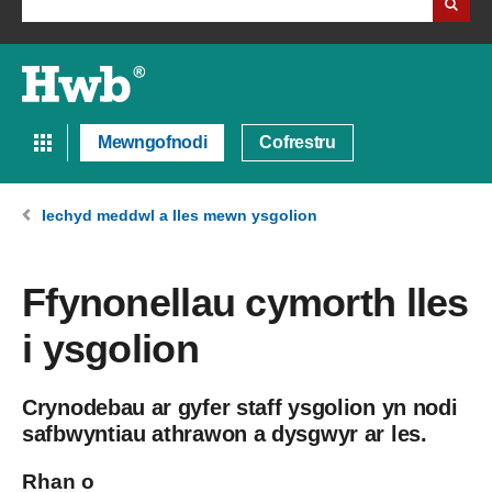
Mewngofnodi
Cofrestru
Iechyd meddwl a lles mewn ysgolion
Ffynonellau cymorth lles
i ysgolion
Crynodebau ar gyfer staff ysgolion yn nodi
safbwyntiau athrawon a dysgwyr ar les.
Rhan o