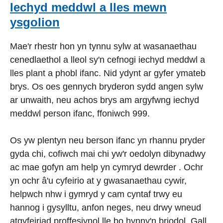
Iechyd meddwl a lles mewn
ysgolion
Mae'r rhestr hon yn tynnu sylw at wasanaethau
cenedlaethol a lleol sy'n cefnogi iechyd meddwl a
lles plant a phobl ifanc. Nid ydynt ar gyfer ymateb
brys. Os oes gennych bryderon sydd angen sylw
ar unwaith, neu achos brys am argyfwng iechyd
meddwl person ifanc, ffoniwch 999.
Os yw plentyn neu berson ifanc yn rhannu pryder
gyda chi, cofiwch mai chi yw'r oedolyn dibynadwy
ac mae gofyn am help yn cymryd dewrder . Ochr
yn ochr â'u cyfeirio at y gwasanaethau cywir,
helpwch nhw i gymryd y cam cyntaf trwy eu
hannog i gysylltu, anfon neges, neu drwy wneud
atgyfeiriad proffesiynol lle bo hynny'n briodol. Gall