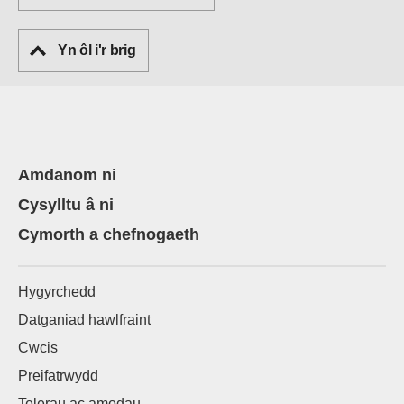
Yn ôl i'r brig
Amdanom ni
Cysylltu â ni
Cymorth a chefnogaeth
Hygyrchedd
Datganiad hawlfraint
Cwcis
Preifatrwydd
Telerau ac amodau