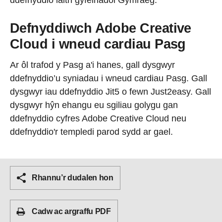
Defnyddiwch Adobe Creative
Cloud i wneud cardiau Pasg
Ar ôl trafod y Pasg a'i hanes, gall dysgwyr
ddefnyddio’u syniadau i wneud cardiau Pasg. Gall
dysgwyr iau ddefnyddio Jit5 o fewn Just2easy. Gall
dysgwyr hŷn ehangu eu sgiliau golygu gan
ddefnyddio cyfres Adobe Creative Cloud neu
ddefnyddio'r templedi parod sydd ar gael.
Rhannu’r dudalen hon
Cadw ac argraffu PDF