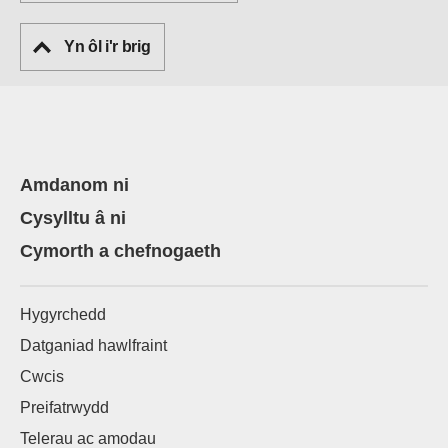
Yn ôl i'r brig
Amdanom ni
Cysylltu â ni
Cymorth a chefnogaeth
Hygyrchedd
Datganiad hawlfraint
Cwcis
Preifatrwydd
Telerau ac amodau