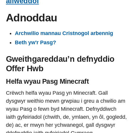
allweddol
Adnoddau
Archwilio mannau Cristnogol arbennig
Beth yw'r Pasg?
Gweithgareddau’n defnyddio
Offer Hwb
Helfa wyau Pasg Minecraft
Crëwch helfa wyau Pasg yn Minecraft. Gall
dysgwyr weithio mewn grwpiau i greu a chwilio am
wyau Pasg o fewn byd Minecraft. Defnyddiwch
iaith gyfeiriadol (chwith, de, ymlaen, yn ôl, gogledd,
de) ac, er mwyn her ychwanegol, gall dysgwyr
ddefnyddio iaith gyfeiriadol Gymraeg.