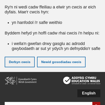
Ry'n ni wedi cadw ffeiliau a elwir yn cwcis ar eich
dyfais. Mae'r cwcis hyn:
yn hanfodol i'r safle weithio
Byddem hefyd yn hoffi cadw rhai cwcis i'n helpu ni:
i wella'n gwefan drwy gasglu ac adrodd
gwybodaeth ar sut yr ydych yn defnyddio'r safle
Derbyn cwcis
Newid gosodiadau cwcis
Neidio
i'r
prif
gynnwy
English