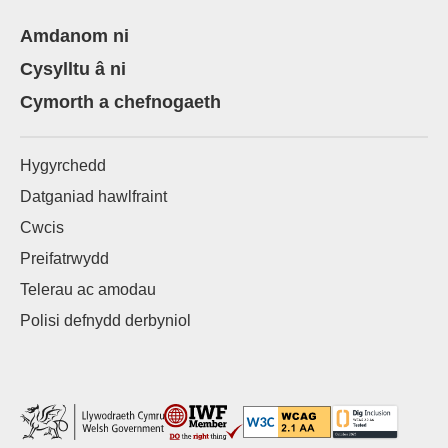
Amdanom ni
Cysylltu â ni
Cymorth a chefnogaeth
Hygyrchedd
Datganiad hawlfraint
Cwcis
Preifatrwydd
Telerau ac amodau
Polisi defnydd derbyniol