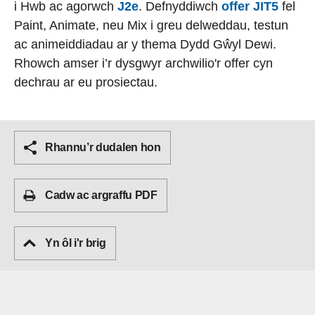
i Hwb ac agorwch
J2e
. Defnyddiwch
offer JIT5
fel
Paint, Animate, neu Mix i greu delweddau, testun
ac animeiddiadau ar y thema Dydd Gŵyl Dewi.
Rhowch amser i’r dysgwyr archwilio'r offer cyn
dechrau ar eu prosiectau.
Rhannu’r dudalen hon
Cadw ac argraffu PDF
Yn ôl i'r brig