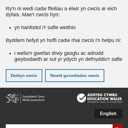
Ry'n ni wedi cadw ffeiliau a elwir yn cwcis ar eich
dyfais. Mae'r cwcis hyn:
yn hanfodol i'r safle weithio
Byddem hefyd yn hoffi cadw rhai cwcis i'n helpu ni:
i wella'n gwefan drwy gasglu ac adrodd
gwybodaeth ar sut yr ydych yn defnyddio'r safle
Derbyn cwcis
Newid gosodiadau cwcis
Neidio
i'r
prif
gynnwy
English