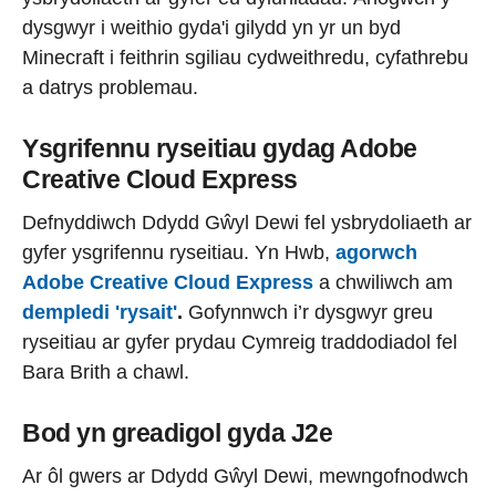
dysgwyr i weithio gyda'i gilydd yn yr un byd
Minecraft i feithrin sgiliau cydweithredu, cyfathrebu
a datrys problemau.
Ysgrifennu ryseitiau gydag Adobe
Creative Cloud Express
Defnyddiwch Ddydd Gŵyl Dewi fel ysbrydoliaeth ar
gyfer ysgrifennu ryseitiau. Yn Hwb,
agorwch
Adobe Creative Cloud Express
a chwiliwch am
dempledi 'rysait'
.
Gofynnwch i’r dysgwyr greu
ryseitiau ar gyfer prydau Cymreig traddodiadol fel
Bara Brith a chawl.
Bod yn greadigol gyda J2e
Ar ôl gwers ar Ddydd Gŵyl Dewi, mewngofnodwch