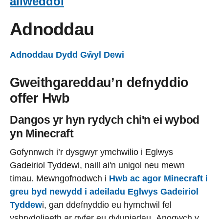
allweddol
Adnoddau
Adnoddau Dydd Gŵyl Dewi
Gweithgareddau’n defnyddio
offer Hwb
Dangos yr hyn rydych chi'n ei wybod
yn Minecraft
Gofynnwch i’r dysgwyr ymchwilio i Eglwys
Gadeiriol Tyddewi, naill ai'n unigol neu mewn
timau. Mewngofnodwch i
Hwb ac
agor Minecraft i
greu byd newydd i adeiladu Eglwys Gadeiriol
Tyddew
i,
gan ddefnyddio eu hymchwil fel
ysbrydoliaeth ar gyfer eu dyluniadau. Anogwch y