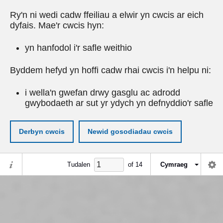
Ry'n ni wedi cadw ffeiliau a elwir yn cwcis ar eich
dyfais. Mae'r cwcis hyn:
yn hanfodol i'r safle weithio
Byddem hefyd yn hoffi cadw rhai cwcis i'n helpu ni:
i wella'n gwefan drwy gasglu ac adrodd
gwybodaeth ar sut yr ydych yn defnyddio'r safle
Derbyn cwcis
Newid gosodiadau cwcis
Tudalen
of
14
Cymraeg