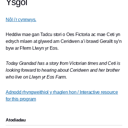
Ysgol
Nôl i'r cynnwys.
Heddiw mae gan Tadcu stori o Oes Fictoria ac mae Ceti yn
edrych mlaen at glywed am Ceridwen a’i brawd Gerallt sy’n
byw ar Fferm Llwyn yr Eos.
Today Grandad has a story from Victorian times and Ceti is
looking forward to hearing about Ceridwen and her brother
who live on Llwyn yr Eos
Farm.
Adnodd rhyngweithiol y rhaglen hon / Interactive resource
for this program
Atodiadau