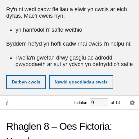
Ry'n ni wedi cadw ffeiliau a elwir yn cwcis ar eich
dyfais. Mae'r cwcis hyn:
yn hanfodol i'r safle weithio
Byddem hefyd yn hoffi cadw rhai cwcis i'n helpu ni:
i wella'n gwefan drwy gasglu ac adrodd
gwybodaeth ar sut yr ydych yn defnyddio'r safle
Derbyn cwcis
Newid gosodiadau cwcis
Tudalen
of
13
Rhaglen 8 – Oes Fictoria: