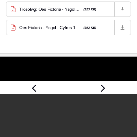
Trosolwg: Oes Fictoria - Ysgol - Cyfres 1 - Rhaglen 8
(223 KB)
Oes Fictoria - Ysgol - Cyfres 1 - Rhaglen 8
(993 KB)
Tudalen
Tudalen
Flaenorol
Nesaf
00:00
00:00