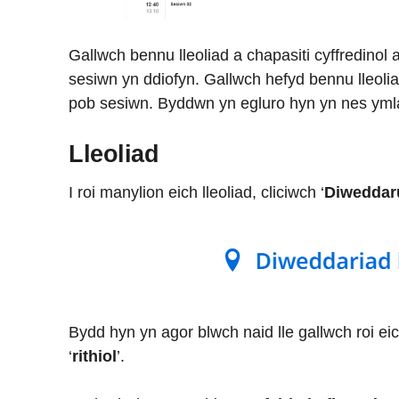
Gallwch bennu lleoliad a chapasiti cyffredinol 
sesiwn yn ddiofyn. Gallwch hefyd bennu lleolia
pob sesiwn. Byddwn yn egluro hyn yn nes yml
Lleoliad
I roi manylion eich lleoliad, cliciwch ‘
Diweddaru
Bydd hyn yn agor blwch naid lle gallwch roi eich
‘
rithiol
’.