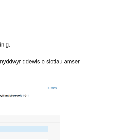
inig.
efnyddwyr ddewis o slotiau amser