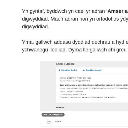
Yn gyntaf, byddwch yn cael yr adran ‘
Amser a
digwyddiad. Mae’r adran hon yn orfodol os yd
digwyddiad.
Yma, gallwch addasu dyddiad dechrau a hyd e
ychwanegu lleoliad. Dyma lle gallwch chi greu 