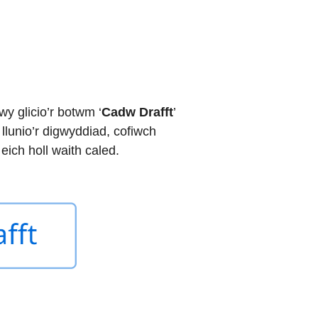
y glicio’r botwm ‘
Cadw Drafft
’
llunio’r digwyddiad, cofiwch
eich holl waith caled.