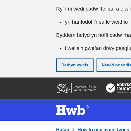
Ry'n ni wedi cadw ffeiliau a elwi
yn hanfodol i'r safle weithio
Byddem hefyd yn hoffi cadw rhai 
i wella'n gwefan drwy gasgl
Derbyn cwcis
Newid gosodi
Neidio
i'r
prif
gynnwy
Hafan
How to use event types