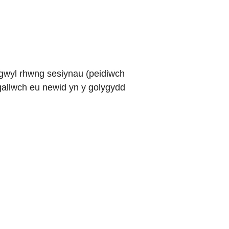
gwyl rhwng sesiynau (peidiwch
 gallwch eu newid yn y golygydd