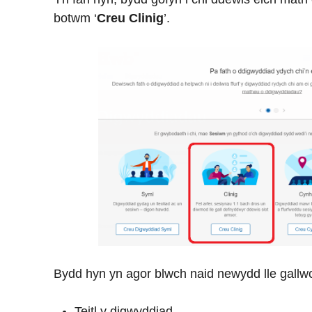
botwm ‘
Creu Clinig
’.
Bydd hyn yn agor blwch naid newydd lle gallwch
Teitl y digwyddiad