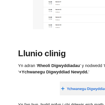
Llunio clinig
Yn adran ‘
Rheoli Digwyddiadau
’ y nodwedd ‘
‘
+Ychwanegu Digwyddiad Newydd.
’
Yn fan hyn, bydd gofyn i chi ddewis eich math