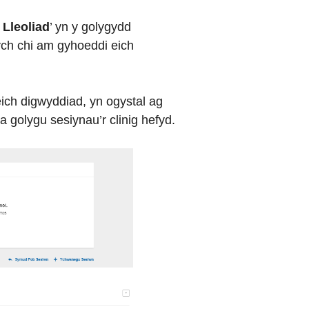
 Lleoliad
’ yn y golygydd
ych chi am gyhoeddi eich
ich digwyddiad, yn ogystal ag
a golygu sesiynau’r clinig hefyd.