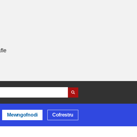
fle
Mewngofnodi
Cofrestru