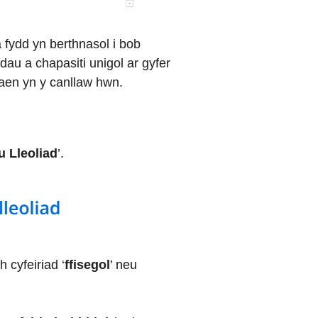
a fydd yn berthnasol i bob
dau a chapasiti unigol ar gyfer
aen yn y canllaw hwn.
 Lleoliad
’.
 cyfeiriad ‘
ffisegol
’ neu