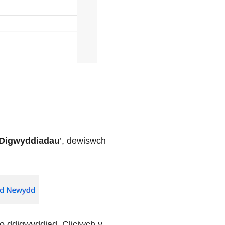
Digwyddiadau
’, dewiswch
 o ddigwyddiad. Cliciwch y