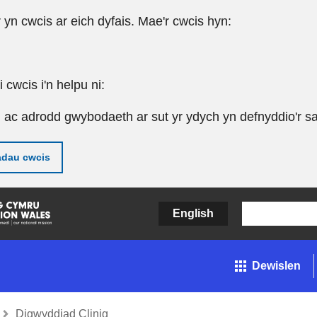
r yn cwcis ar eich dyfais. Mae'r cwcis hyn:
cwcis i'n helpu ni:
u ac adrodd gwybodaeth ar sut yr ydych yn defnyddio'r sa
adau cwcis
English
Dewislen
Digwyddiad Clinig