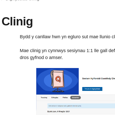
Clinig
Bydd y canllaw hwn yn egluro sut mae llunio cl
Mae clinig yn cynnwys sesiynau 1:1 lle gall d
dros gyfnod o amser.