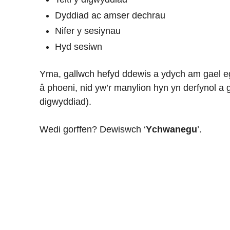
Dyddiad ac amser dechrau
Nifer y sesiynau
Hyd sesiwn
Yma, gallwch hefyd ddewis a ydych am gael e
â phoeni, nid yw’r manylion hyn yn derfynol a
digwyddiad).
Wedi gorffen? Dewiswch ‘
Ychwanegu
’.