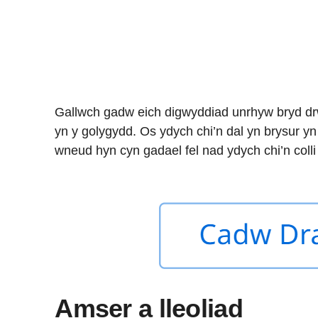
Gallwch gadw eich digwyddiad unrhyw bryd drw
yn y golygydd. Os ydych chi’n dal yn brysur yn 
wneud hyn cyn gadael fel nad ydych chi’n colli 
Amser a lleoliad