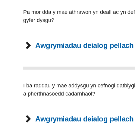
Pa mor dda y mae athrawon yn deall ac yn de
gyfer dysgu?
Awgrymiadau deialog pellach
I ba raddau y mae addysgu yn cefnogi datblyg
a pherthnasoedd cadarnhaol?
Awgrymiadau deialog pellach