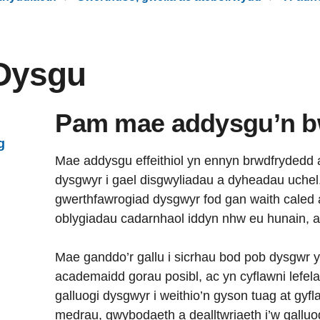
Dysgu
Pam mae addysgu’n b
g
Mae addysgu effeithiol yn ennyn brwdfrydedd 
dysgwyr i gael disgwyliadau a dyheadau uchel
gwerthfawrogiad dysgwyr fod gan waith caled
oblygiadau cadarnhaol iddyn nhw eu hunain, a 
Mae ganddo’r gallu i sicrhau bod pob dysgwr
academaidd gorau posibl, ac yn cyflawni lefela
galluogi dysgwyr i weithio’n gyson tuag at gyf
medrau, gwybodaeth a dealltwriaeth i’w galluo