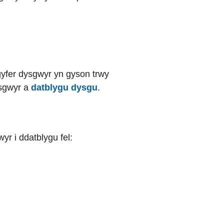
gyfer dysgwyr yn gyson trwy
ysgwyr a
datblygu dysgu
.
r i ddatblygu fel: