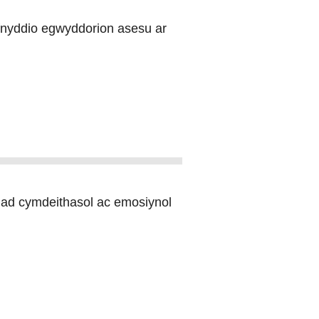
fnyddio egwyddorion asesu ar
iad cymdeithasol ac emosiynol