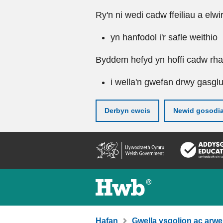
Ry'n ni wedi cadw ffeiliau a elwi
yn hanfodol i'r safle weithio
Byddem hefyd yn hoffi cadw rhai 
i wella'n gwefan drwy gasgl
Derbyn cwcis
Newid gosodi
Neidio
i'r
prif
gynnwy
Hafan
Gwella ysgolion ac arwe