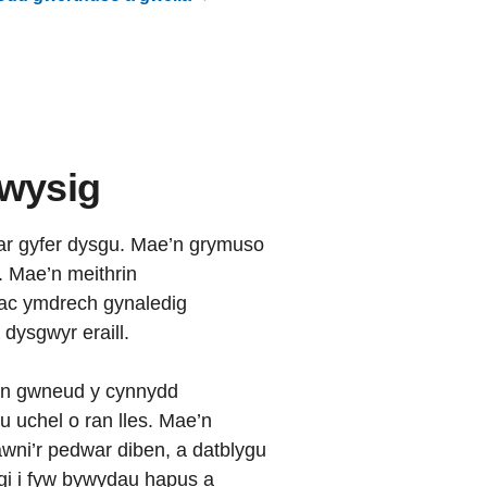
wysig
ar gyfer dysgu. Mae’n grymuso
. Mae’n meithrin
 ac ymdrech gynaledig
dysgwyr eraill.
 yn gwneud y cynnydd
u uchel o ran lles. Mae’n
lawni’r pedwar diben, a datblygu
gi i fyw bywydau hapus a