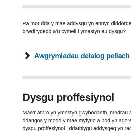
Pa mor dda y mae addysgu yn ennyn diddorde
brwdfrydedd a’u cymell i ymestyn eu dysgu?
Awgrymiadau deialog pellach
Dysgu proffesiynol
Mae’r athro yn ymestyn gwybodaeth, medrau a 
ddangos y modd y mae myfyrio a bod yn agored
dysgu proffesiynol i ddatblygu addysgeg yn ra