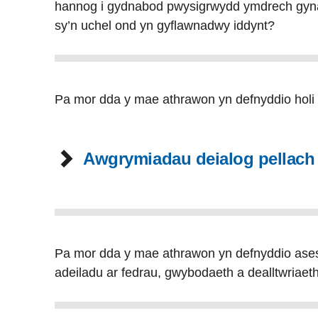
hannog i gydnabod pwysigrwydd ymdrech gynal
sy’n uchel ond yn gyflawnadwy iddynt?
Pa mor dda y mae athrawon yn defnyddio holi 
Awgrymiadau deialog pellach
Pa mor dda y mae athrawon yn defnyddio ases
adeiladu ar fedrau, gwybodaeth a dealltwriae