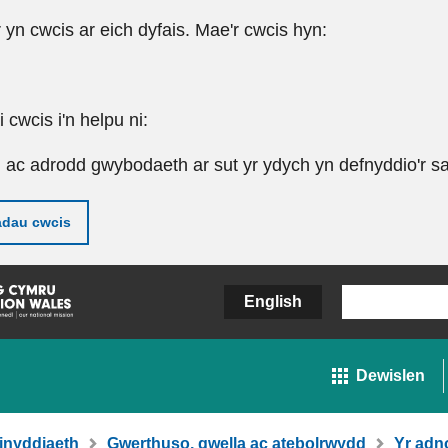
r yn cwcis ar eich dyfais. Mae'r cwcis hyn:
cwcis i'n helpu ni:
u ac adrodd gwybodaeth ar sut yr ydych yn defnyddio'r sa
adau cwcis
English
Dewislen
inyddiaeth
Gwerthuso, gwella ac atebolrwydd
Yr adn