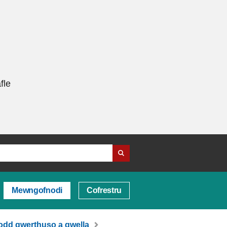
fle
Mewngofnodi
Cofrestru
odd gwerthuso a gwella