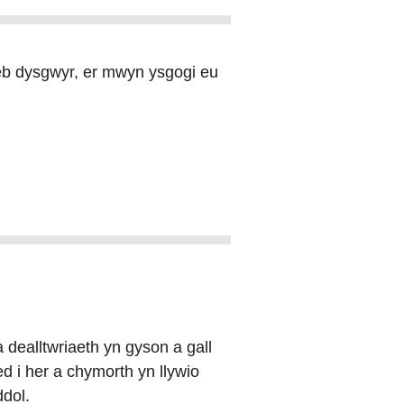
b dysgwyr, er mwyn ysgogi eu
dealltwriaeth yn gyson a gall
 i her a chymorth yn llywio
ddol.