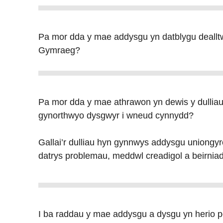
Pa mor dda y mae addysgu yn datblygu dealltw
Gymraeg?
Pa mor dda y mae athrawon yn dewis y dulli
gynorthwyo dysgwyr i wneud cynnydd?
Gallai’r dulliau hyn gynnwys addysgu uniongyr
datrys problemau, meddwl creadigol a beirniad
I ba raddau y mae addysgu a dysgu yn herio p