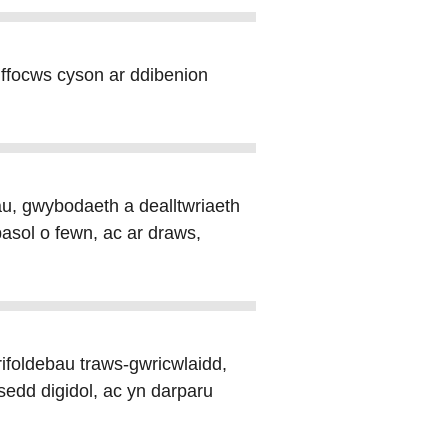
ffocws cyson ar ddibenion
, gwybodaeth a dealltwriaeth
sol o fewn, ac ar draws,
ifoldebau traws-gwricwlaidd,
edd digidol, ac yn darparu