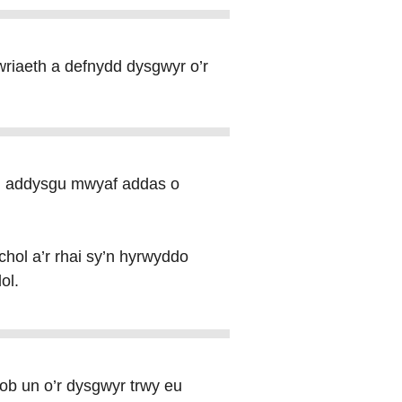
riaeth a defnydd dysgwyr o’r
au addysgu mwyaf addas o
chol a’r rhai sy’n hyrwyddo
ol.
ob un o’r dysgwyr trwy eu