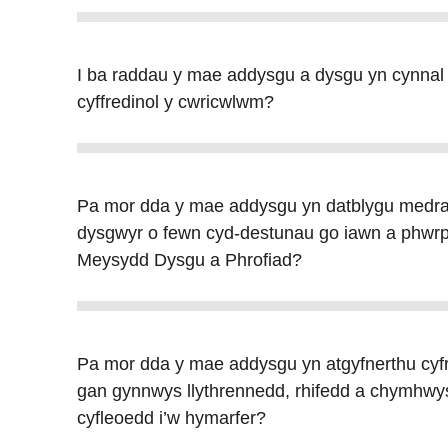
I ba raddau y mae addysgu a dysgu yn cynnal 
cyffredinol y cwricwlwm?
Pa mor dda y mae addysgu yn datblygu medrau
dysgwyr o fewn cyd-destunau go iawn a phwrpa
Meysydd Dysgu a Phrofiad?
Pa mor dda y mae addysgu yn atgyfnerthu cyfr
gan gynnwys llythrennedd, rhifedd a chymhwys
cyfleoedd i’w hymarfer?