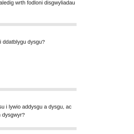
edig wrth fodloni disgwyliadau
i ddatblygu dysgu?
u i lywio addysgu a dysgu, ac
th dysgwyr?