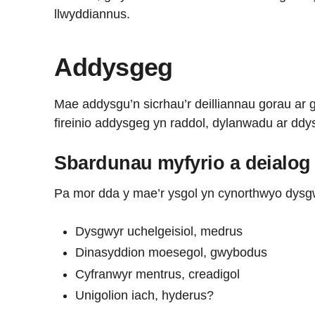
llwyddiannus.
Addysgeg
Mae addysgu’n sicrhau’r deilliannau gorau ar 
fireinio addysgeg yn raddol, dylanwadu ar dd
Sbardunau myfyrio a deialog
Pa mor dda y mae’r ysgol yn cynorthwyo dysgwy
Dysgwyr uchelgeisiol, medrus
Dinasyddion moesegol, gwybodus
Cyfranwyr mentrus, creadigol
Unigolion iach, hyderus?