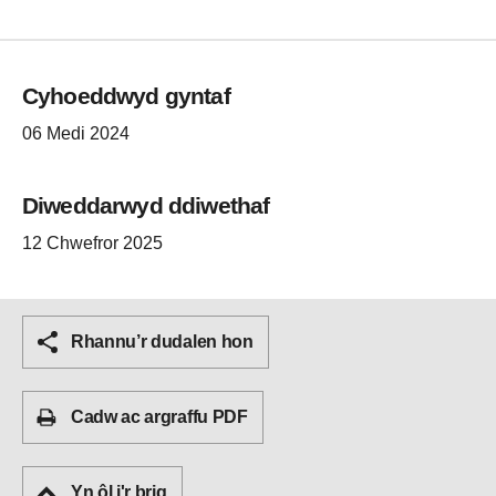
Cyhoeddwyd gyntaf
06 Medi 2024
Diweddarwyd ddiwethaf
12 Chwefror 2025
Rhannu’r dudalen hon
Cadw ac argraffu PDF
Yn ôl i'r brig