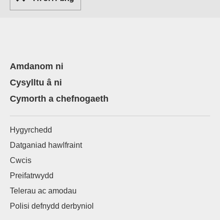
Amdanom ni
Cysylltu â ni
Cymorth a chefnogaeth
Hygyrchedd
Datganiad hawlfraint
Cwcis
Preifatrwydd
Telerau ac amodau
Polisi defnydd derbyniol