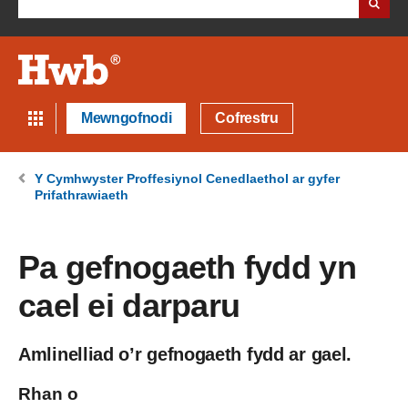
Mewngofnodi
Cofrestru
Y Cymhwyster Proffesiynol Cenedlaethol ar gyfer
Prifathrawiaeth
Pa gefnogaeth fydd yn
cael ei darparu
Amlinelliad o’r gefnogaeth fydd ar gael.
Rhan o