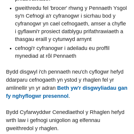
gweithredu fel 'brocer' rhwng y Pennaeth Ysgol
sy'n Cefnogi a'r cyfranogwr i sicrhau bod y
cyfranogwr yn cael cefnogaeth, amser a chyfle
i gyflawni'r prosiect datblygu prifathrawiaeth a
thasgau eraill y cytunwyd arnynt
cefnogi'r cyfranogwr i adeiladu eu proffil
mynediad at rôl Pennaeth
Bydd disgwyl i'ch pennaeth neu'ch cyflogwr hefyd
ddarparu cefnogaeth yn ystod y rhaglen fel yr
amlinellir yn yr adran
Beth yw'r disgwyliadau gan
fy nghyflogwr presennol
.
Bydd Cyfarwyddwr Cenedlaethol y Rhaglen hefyd
wrth law i gefnogi unigolion ag elfennau
gweithredol y rhaglen.