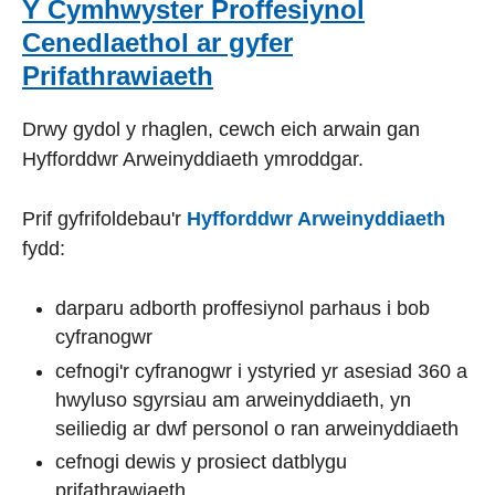
Y Cymhwyster Proffesiynol
Cenedlaethol ar gyfer
Prifathrawiaeth
Drwy gydol y rhaglen, cewch eich arwain gan
Hyfforddwr Arweinyddiaeth ymroddgar.
Prif gyfrifoldebau'r
Hyfforddwr Arweinyddiaeth
fydd:
darparu adborth proffesiynol parhaus i bob
cyfranogwr
cefnogi'r cyfranogwr i ystyried yr asesiad 360 a
hwyluso sgyrsiau am arweinyddiaeth, yn
seiliedig ar dwf personol o ran arweinyddiaeth
cefnogi dewis y prosiect datblygu
prifathrawiaeth