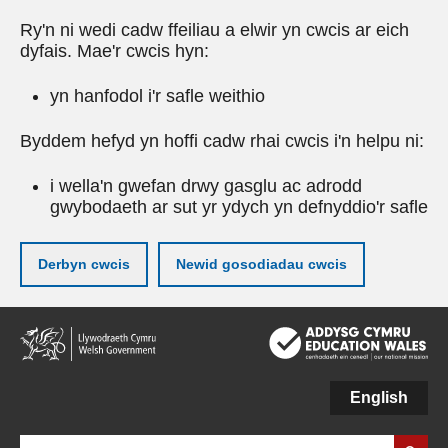
Ry'n ni wedi cadw ffeiliau a elwir yn cwcis ar eich
dyfais. Mae'r cwcis hyn:
yn hanfodol i'r safle weithio
Byddem hefyd yn hoffi cadw rhai cwcis i'n helpu ni:
i wella'n gwefan drwy gasglu ac adrodd
gwybodaeth ar sut yr ydych yn defnyddio'r safle
Derbyn cwcis
Newid gosodiadau cwcis
Neidio
i'r
prif
gynnwy
English