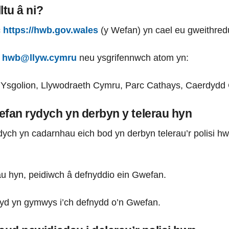
ltu â ni?
c
https://hwb.gov.wales
(y Wefan) yn cael eu gweithred
i
hwb@llyw.cymru
neu ysgrifennwch atom yn:
 Ysgolion, Llywodraeth Cymru, Parc Cathays, Caerdyd
fan rydych yn derbyn y telerau hyn
ych yn cadarnhau eich bod yn derbyn telerau’r polisi hw
au hyn, peidiwch â defnyddio ein Gwefan.
yd yn gymwys i’ch defnydd o’n Gwefan.