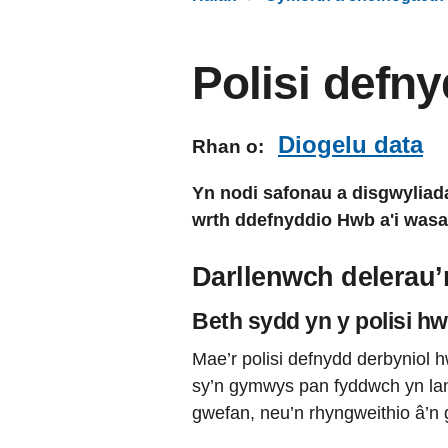
Polisi defn
Diogelu data
Rhan o:
Yn nodi safonau a disgwyliad
wrth ddefnyddio Hwb a'i was
Darllenwch delerau’
Beth sydd yn y polisi h
Mae’r polisi defnydd derbyniol 
sy’n gymwys pan fyddwch yn lanl
gwefan, neu’n rhyngweithio â’n