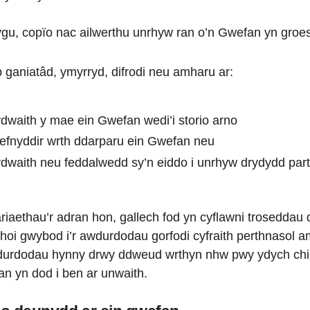
ygu, copïo nac ailwerthu unrhyw ran o’n Gwefan yn groes
 ganiatâd, ymyrryd, difrodi neu amharu ar:
dwaith y mae ein Gwefan wedi’i storio arno
efnyddir wrth ddarparu ein Gwefan neu
dwaith neu feddalwedd sy’n eiddo i unrhyw drydydd part
ariaethau’r adran hon, gallech fod yn cyflawni trosedd
hoi gwybod i’r awdurdodau gorfodi cyfraith perthnasol a
durdodau hynny drwy ddweud wrthyn nhw pwy ydych chi.
an yn dod i ben ar unwaith.