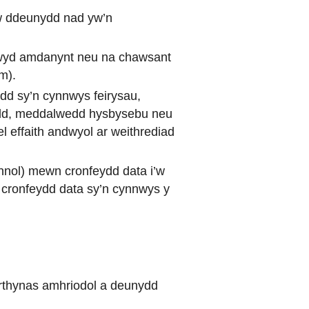
hyw ddeunydd nad yw’n
nwyd amdanynt neu na chawsant
m).
ydd sy’n cynnwys feirysau,
edd, meddalwedd hysbysebu neu
el effaith andwyol ar weithrediad
annol) mewn cronfeydd data i’w
 cronfeydd data sy’n cynnwys y
erthynas amhriodol a deunydd