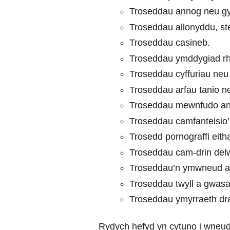
Troseddau annog neu gyn
Troseddau allonyddu, st
Troseddau casineb.
Troseddau ymddygiad rhe
Troseddau cyffuriau neu
Troseddau arfau tanio neu
Troseddau mewnfudo ang
Troseddau camfanteisio’n
Trosedd pornograffi eitha
Troseddau cam-drin del
Troseddau’n ymwneud ag 
Troseddau twyll a gwasa
Troseddau ymyrraeth dr
Rydych hefyd yn cytuno i wneud