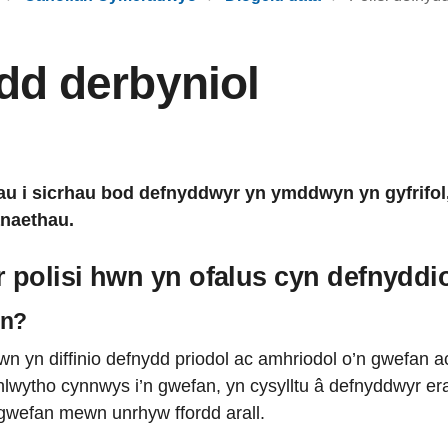
ydd derbyniol
au i sicrhau bod defnyddwyr yn ymddwyn yn gyfrifol,
anaethau.
r polisi hwn yn ofalus cyn defnyddi
wn?
hwn yn diffinio defnydd priodol ac amhriodol o’n gwefan 
wytho cynnwys i’n gwefan, yn cysylltu â defnyddwyr erail
 gwefan mewn unrhyw ffordd arall.