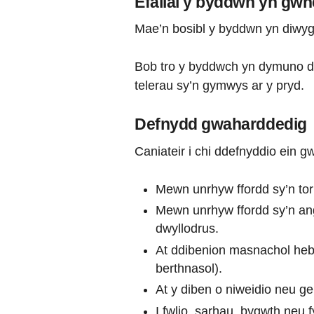
Efallai y byddwn yn gwne
Mae’n bosibl y byddwn yn diwygi
Bob tro y byddwch yn dymuno def
telerau sy’n gymwys ar y pryd.
Defnydd gwaharddedig
Caniateir i chi ddefnyddio ein 
Mewn unrhyw ffordd sy’n torr
Mewn unrhyw ffordd sy’n ang
dwyllodrus.
At ddibenion masnachol heb 
berthnasol).
At y diben o niweidio neu ge
I fwlio, sarhau, bygwth neu