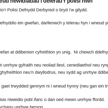
ud newidiadau i delerau’r polisi hwn
o’r Polisi Defnydd Derbyniol o bryd i’w gilydd.
nyddio ein gwefan, darllenwch y telerau hyn i wneud yn
gwefan at ddibenion cyfreithlon yn unig. Ni chewch ddefn
i unrhyw gyfraith neu reoliad lleol, cenedlaethol neu ry
hyfreithlon neu’n dwyllodrus, neu sydd ag unrhyw ddiben
gael trwydded gennym ni i wneud hynny (neu gan ein tr
isio niweidio pobl ifanc o dan oed mewn unrhyw ffordd.
 fychanu unrhyw berson.