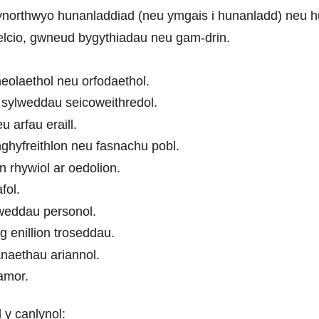
orthwyo hunanladdiad (neu ymgais i hunanladd) neu huna
elcio, gwneud bygythiadau neu gam-drin.
olaethol neu orfodaethol.
 sylweddau seicoweithredol.
 arfau eraill.
hyfreithlon neu fasnachu pobl.
 rhywiol ar oedolion.
fol.
weddau personol.
enillion troseddau.
naethau ariannol.
amor.
 y canlynol: