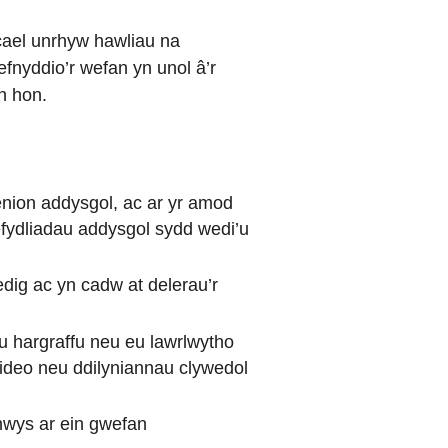
cael unrhyw hawliau na
fnyddio’r wefan yn unol â’r
an hon.
enion addysgol, ac ar yr amod
fydliadau addysgol sydd wedi’u
edig ac yn cadw at delerau’r
u hargraffu neu eu lawrlwytho
fideo neu ddilyniannau clywedol
nwys ar ein gwefan