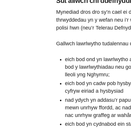
Sut allwch chi ddefnydd
Mynediad dros dro sy’n cael ei
thrwyddedau yn y wefan neu i’r 
polisi hwn (neu’r Telerau Defnydd
Gallwch lawrlwytho tudalennau 
eich bod ond yn lawrlwytho 
bod y lawrlwythiadau neu go
lleoli yng Nghymru;
eich bod yn cadw pob hysbysi
cyfryw eiriad a hysbysiad
nad ydych yn addasu’r papur
mewn unrhyw ffordd, ac nad 
nac unrhyw graffeg ar wahâ
eich bod yn cydnabod ein st