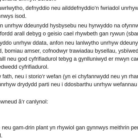
 lawrlwytho, defnyddio neu ailddefnyddio’n fwriadol unr
nnwys isod.
nfon unrhyw ddeunydd hysbysebu neu hyrwyddo na ofyn
ordd arall debyg o geisio cael rhywbeth gan rywun (sba
sglwyddo unrhyw ddata, anfon neu lanlwytho unrhyw ddeun
d, bomiau amser, cofnodwyr trawiadau bysellau, ysbïw
aill neu god cyfrifiadurol tebyg a gynlluniwyd er mwyn ca
wedd cyfrifiadurol.
 fath, neu i storio’r wefan (yn ei chyfanrwydd neu yn rh
unrhyw drydydd parti neu i ddosbarthu unrhyw wefannau
wneud â’r canlynol:
 neu gam-drin plant yn rhywiol gan gynnwys meithrin p
l.