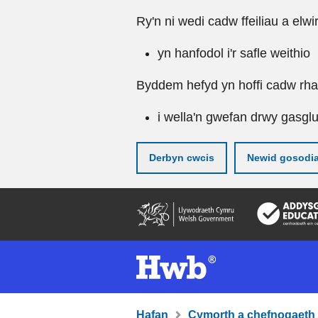
Ry'n ni wedi cadw ffeiliau a elwi
yn hanfodol i'r safle weithio
Byddem hefyd yn hoffi cadw rhai 
i wella'n gwefan drwy gasgl
Derbyn cwcis
Newid gosodi
Neidio
i'r
prif
gynnwy
Hafan
Cymorth a chefnogaeth