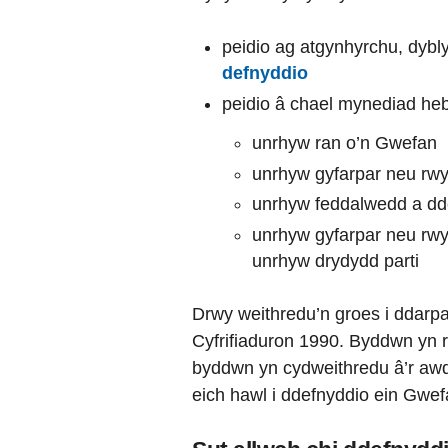
peidio ag atgynhyrchu, dybl
defnyddio
peidio â chael mynediad heb
unrhyw ran o’n Gwefan
unrhyw gyfarpar neu rwy
unrhyw feddalwedd a dd
unrhyw gyfarpar neu rwy
unrhyw drydydd parti
Drwy weithredu’n groes i ddarp
Cyfrifiaduron 1990. Byddwn yn r
byddwn yn cydweithredu â’r aw
eich hawl i ddefnyddio ein Gwef