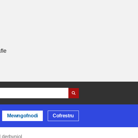
fle
Mewngofnodi
Cofrestru
d derbyniol