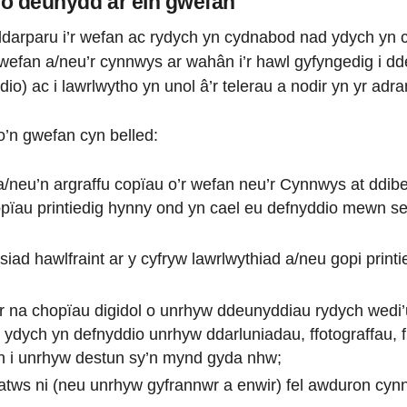
io deunydd ar ein gwefan
 ddarparu i’r wefan ac rydych yn cydnabod nad ydych yn 
wefan a/neu’r cynnwys ar wahân i’r hawl gyfyngedig i dde
io) ac i lawrlwytho yn unol â’r telerau a nodir yn yr adr
o’n gwefan cyn belled:
a/neu’n argraffu copïau o’r wefan neu’r Cynnwys at ddib
pïau printiedig hynny ond yn cael eu defnyddio mewn se
ad hawlfraint ar y cyfryw lawrlwythiad a/neu gopi printi
 na chopïau digidol o unrhyw ddeunyddiau rydych wedi’
ydych yn defnyddio unrhyw ddarluniadau, ffotograffau, 
n i unrhyw destun sy’n mynd gyda nhw;
atws ni (neu unrhyw gyfrannwr a enwir) fel awduron cyn