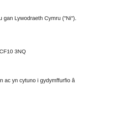
u gan Lywodraeth Cymru ("Ni").
d CF10 3NQ
n ac yn cytuno i gydymffurfio â