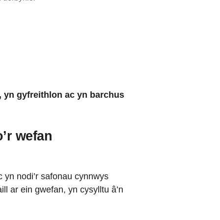
 yn gyfreithlon ac yn barchus
o’r wefan
ac yn nodi’r safonau cynnwys
l ar ein gwefan, yn cysylltu â’n