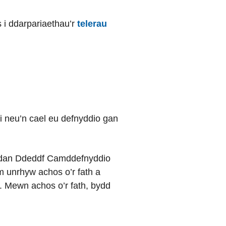
 i ddarpariaethau’r
telerau
i neu’n cael eu defnyddio gan
au dan Ddeddf Camddefnyddio
m unrhyw achos o’r fath a
 Mewn achos o’r fath, bydd