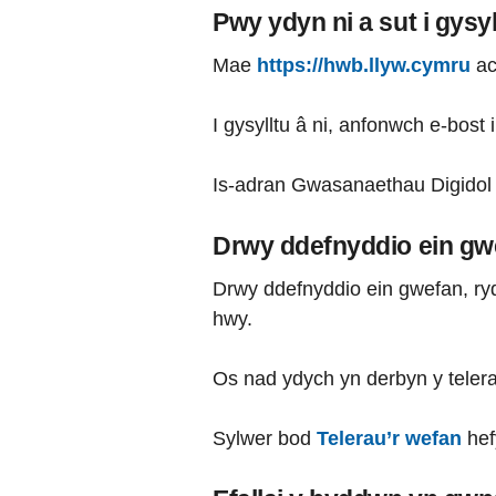
Pwy ydyn ni a sut i gysyl
Mae
https://hwb.llyw.cymru
a
I gysylltu â ni, anfonwch e-bost 
Is-adran Gwasanaethau Digidol
Drwy ddefnyddio ein gwe
Drwy ddefnyddio ein gwefan, ryd
hwy.
Os nad ydych yn derbyn y teler
Sylwer bod
Telerau’r wefan
hef