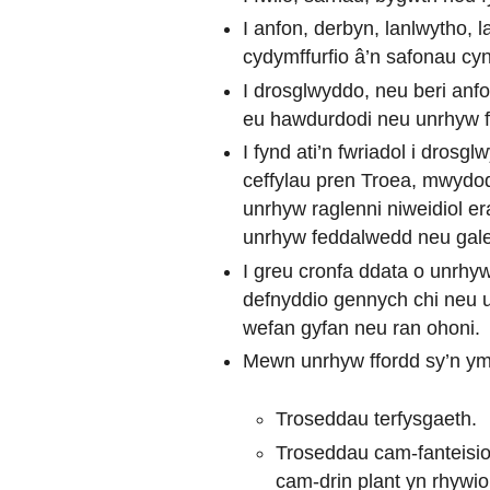
I anfon, derbyn, lanlwytho,
cydymffurfio â’n safonau cy
I drosglwyddo, neu beri a
eu hawdurdodi neu unrhyw ff
I fynd ati’n fwriadol i dro
ceffylau pren Troea, mwydo
unrhyw raglenni niweidiol er
unrhyw feddalwedd neu galed
I greu cronfa ddata o unrhyw
defnyddio gennych chi neu 
wefan gyfan neu ran ohoni.
Mewn unrhyw ffordd sy’n ym
Troseddau terfysgaeth.
Troseddau cam-fanteisio
cam-drin plant yn rhywio