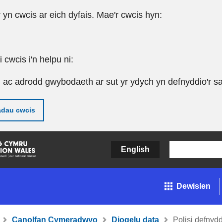
r yn cwcis ar eich dyfais. Mae'r cwcis hyn:
cwcis i'n helpu ni:
u ac adrodd gwybodaeth ar sut yr ydych yn defnyddio'r sa
adau cwcis
English
Dewislen
Canolfan Cymeradwyo
Diogelu data
Polisi defnyd