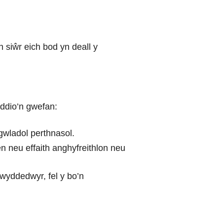
 siŵr eich bod yn deall y
yddio’n gwefan:
ngwladol perthnasol.
 neu effaith anghyfreithlon neu
wyddedwyr, fel y bo’n